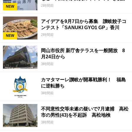
2時間前
NEW
アイデアを9月7日から募集 讃岐餃子コ
ンテスト「SANUKI GYO1 GP」香川
2時間前
NEW
岡山市役所 新庁舎テラスを一般開放 8
月24日から
3時間前
カマタマーレ讃岐が開幕戦勝利！ 福島
に逆転勝ち
3時間前
不同意性交等未遂の疑いで7月逮捕 高松
市の男性(43)を不起訴 高松地検
3時間前