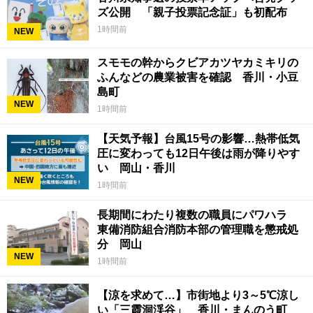
ズ公開 「親子投票記念証」も初配布
1時間前
NEW
スモモの幹からクビアカツヤカミキリの
ふんなどの農業被害を確認 香川・小豆
島町
NEW
1時間前
【天気予報】台風15号の影響…熱帯低気
圧に変わっても12日午後は雨が降りやす
い 岡山・香川
NEW
1時間前
長期間にわたり複数の職員にパワハラ
東備消防組合消防本部の管理職を懲戒処
分 岡山
NEW
1時間前
【涼を求めて…】市街地より3～5℃涼し
い「三霞洞渓谷」 香川・まんのう町