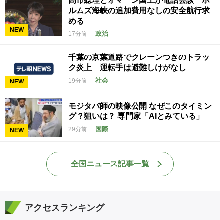
高市総理とオマーン国王が電話会談 ホ
ルムズ海峡の追加費用なしの安全航行求
める
NEW
政治
17分前
千葉の京葉道路でクレーンつきのトラッ
ク炎上 運転手は避難しけがなし
社会
19分前
NEW
モジタバ師の映像公開 なぜこのタイミン
グ？狙いは？ 専門家「AIとみている」
国際
29分前
NEW
全国ニュース記事一覧
アクセスランキング