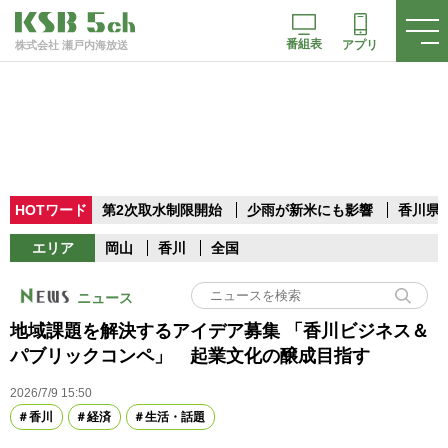
番組表
アプリ
株式会社 瀬戸内海放送
HOTワード
第2次取水制限開始
少雨が新米にも影響
香川県
エリア
岡山
香川
全国
ニュース
地域課題を解決するアイデア募集 「香川ビジネス＆
パブリックコンペ」 起業文化の醸成目指す
2026/7/9 15:50
香川
経済
生活・話題