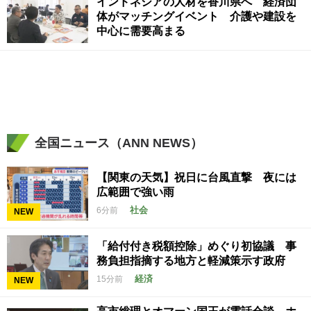
インドネシアの人材を香川県へ 経済団
体がマッチングイベント 介護や建設を
中心に需要高まる
全国ニュース（ANN NEWS）
【関東の天気】祝日に台風直撃 夜には
広範囲で強い雨
社会
6分前
NEW
「給付付き税額控除」めぐり初協議 事
務負担指摘する地方と軽減策示す政府
経済
15分前
NEW