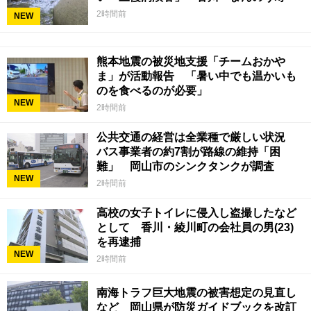
2時間前
NEW
熊本地震の被災地支援「チームおかや
ま」が活動報告 「暑い中でも温かいも
のを食べるのが必要」
NEW
2時間前
公共交通の経営は全業種で厳しい状況
バス事業者の約7割が路線の維持「困
難」 岡山市のシンクタンクが調査
NEW
2時間前
高校の女子トイレに侵入し盗撮したなど
として 香川・綾川町の会社員の男(23)
を再逮捕
NEW
2時間前
南海トラフ巨大地震の被害想定の見直し
など 岡山県が防災ガイドブックを改訂