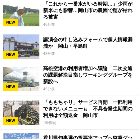
「これから一番水がいる時期…」少雨が
新米にも影響…岡山市の農園で穂が枯れ
る被害
NEW
40分前
講演会の申し込みフォームで個人情報漏
洩か 岡山・早島町
43分前
NEW
高松空港の利用者増加へ議論 二次交通
の課題解決目指しワーキンググループを
新設へ
NEW
49分前
「ももちゃり」サービス再開 一部利用
できないメニューも 不具合発生期間の
利用は全額返金 岡山市
NEW
1時間前
香川県知事選の投票率アップへ啓発グッ