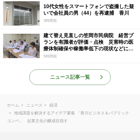
10代女性をスマートフォンで盗撮した疑
いで会社員の男（44）を再逮捕 香川
3時間前
建て替え見直しの笠岡市民病院 経営プ
ランを有識者が評価・点検 災害時の医
療体制確保や稼働率低下の現状などに意
見 岡山
5時間前
ニュース記事一覧
ホーム
ニュース
経済
地域課題を解決するアイデア募集 「香川ビジネス＆パブリック
コンペ」 起業文化の醸成目指す