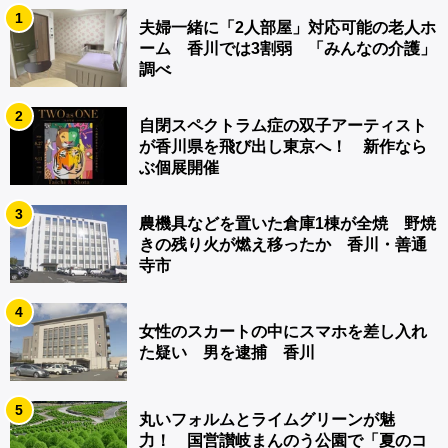
1
夫婦一緒に「2人部屋」対応可能の老人ホ
ーム 香川では3割弱 「みんなの介護」
調べ
2
自閉スペクトラム症の双子アーティスト
が香川県を飛び出し東京へ！ 新作なら
ぶ個展開催
3
農機具などを置いた倉庫1棟が全焼 野焼
きの残り火が燃え移ったか 香川・善通
寺市
4
女性のスカートの中にスマホを差し入れ
た疑い 男を逮捕 香川
5
丸いフォルムとライムグリーンが魅
力！ 国営讃岐まんのう公園で「夏のコ