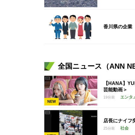
香川県の企業 
全国ニュース（ANN N
【HANA】Y
芸能動画＞
エンタ
19分前
NEW
店長にナイフ
社会
25分前