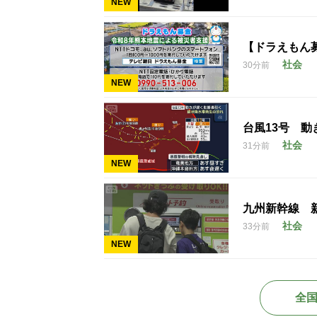
NEW
【ドラえもん
社会
30分前
NEW
台風13号 
社会
31分前
NEW
九州新幹線 
社会
33分前
NEW
全