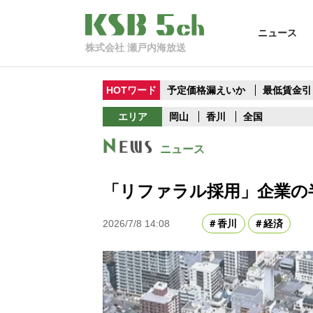
ニュース
株式会社 瀬戸内海放送
HOTワード
予定価格漏えいか
最低賃金引
エリア
岡山
香川
全国
ニュース
「リファラル採用」企業の
2026/7/8 14:08
香川
経済