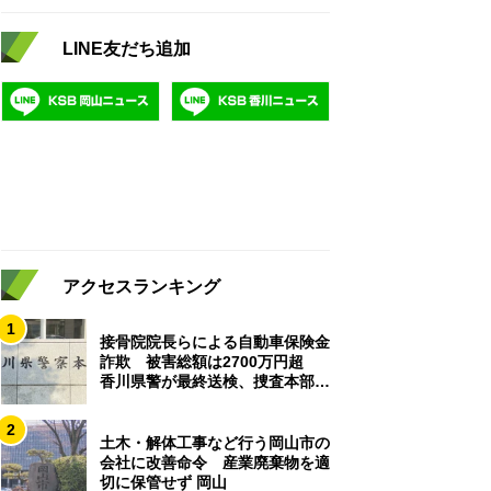
LINE友だち追加
アクセスランキング
1
接骨院院長らによる自動車保険金
詐欺 被害総額は2700万円超
香川県警が最終送検、捜査本部解
散
2
土木・解体工事など行う岡山市の
会社に改善命令 産業廃棄物を適
切に保管せず 岡山