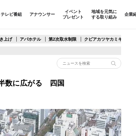
イベント
地域を元気に
テレビ番組
アナウンサー
企業
プレゼント
する取り組み
き上げ
アパホテル
第2次取水制限
クビアカツヤカミキリ
半数に広がる 四国