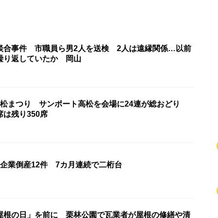
談合事件 市職員ら男2人を送検 2人は遠縁関係…以前
繰り返していたか 岡山
高松まつり サンポート高松を会場に24連が総おどり
席は残り350席
企業倒産12件 7カ月連続で二桁台
屋根の日」を前に 栗林公園で瓦業者が屋根の修繕や清