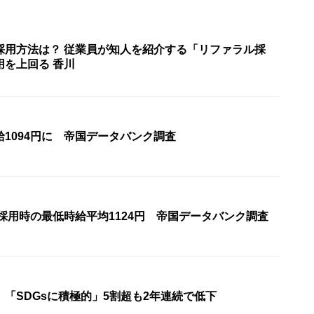
採用方法は？ 従業員が知人を紹介する「リファラル採
用を上回る 香川
1094円に 帝国データバンク調査
採用時の最低時給平均1124円 帝国データバンク調査
「SDGsに積極的」5割超も2年連続で低下