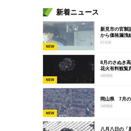
新着ニュース
新見市の官製
から価格漏洩
57分前
NEW
8月のさぬき
花火有料観覧
1時間前
NEW
岡山県 7月の
1時間前
NEW
八月八日の「