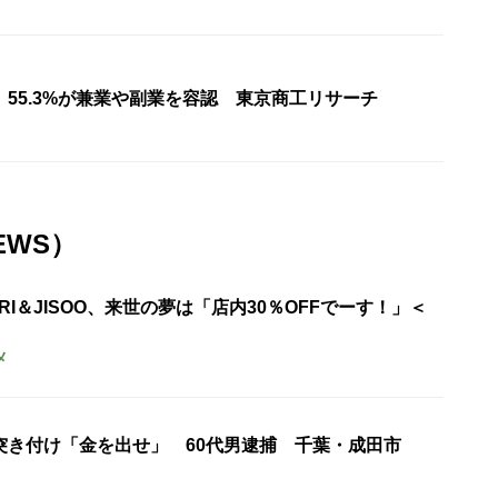
55.3%が兼業や副業を容認 東京商工リサーチ
EWS）
URI＆JISOO、来世の夢は「店内30％OFFでーす！」＜
メ
突き付け「金を出せ」 60代男逮捕 千葉・成田市