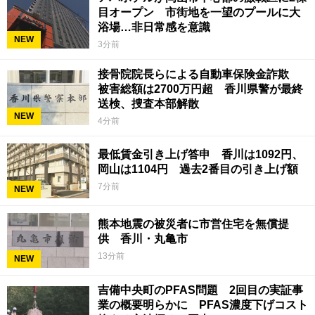
目オープン 市街地を一望のプールに大
浴場…非日常感を意識
NEW
3分前
接骨院院長らによる自動車保険金詐欺
被害総額は2700万円超 香川県警が最終
送検、捜査本部解散
NEW
4分前
最低賃金引き上げ答申 香川は1092円、
岡山は1104円 過去2番目の引き上げ額
7分前
NEW
熊本地震の被災者に市営住宅を無償提
供 香川・丸亀市
13分前
NEW
吉備中央町のPFAS問題 2回目の実証事
業の概要明らかに PFAS濃度下げコスト