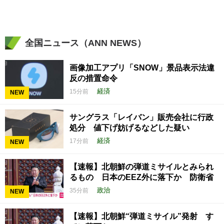
全国ニュース（ANN NEWS）
画像加工アプリ「SNOW」景品表示法違
反の措置命令
経済
15分前
NEW
サングラス「レイバン」販売会社に行政
処分 値下げ妨げるなどした疑い
経済
17分前
NEW
【速報】北朝鮮の弾道ミサイルとみられ
るもの 日本のEEZ外に落下か 防衛省
政治
35分前
NEW
【速報】北朝鮮“弾道ミサイル”発射 す