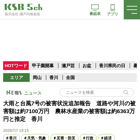
番組表
アプリ
株式会社 瀬戸内海放送
HOTワード
甲子園開幕
瀬戸芸
お盆
香川県民の日
暑
エリア
岡山
香川
全国
ニュース
大雨と台風7号の被害状況追加報告 道路や河川の被
害額は約7100万円 農林水産業の被害額は約6363万
円と推定 香川
2026/7/7 19:15
香川
天気・気象
災害・防災
行政
経済