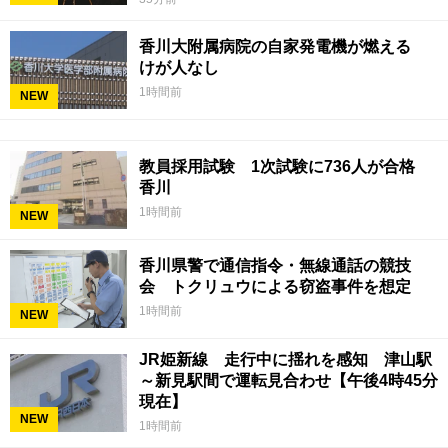
香川大附属病院の自家発電機が燃える
けが人なし
1時間前
NEW
教員採用試験 1次試験に736人が合格
香川
1時間前
NEW
香川県警で通信指令・無線通話の競技
会 トクリュウによる窃盗事件を想定
1時間前
NEW
JR姫新線 走行中に揺れを感知 津山駅
～新見駅間で運転見合わせ【午後4時45分
現在】
NEW
1時間前