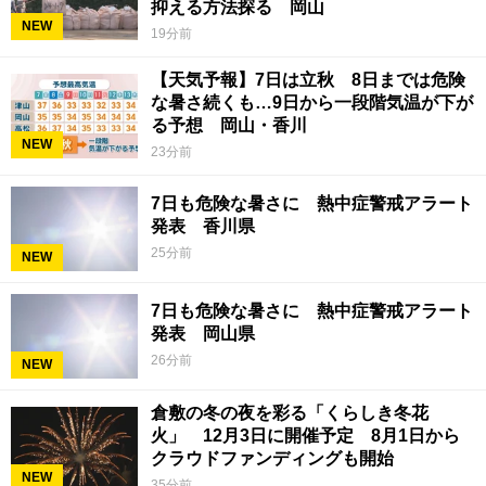
抑える方法探る 岡山
NEW
19分前
【天気予報】7日は立秋 8日までは危険
な暑さ続くも…9日から一段階気温が下が
る予想 岡山・香川
NEW
23分前
7日も危険な暑さに 熱中症警戒アラート
発表 香川県
25分前
NEW
7日も危険な暑さに 熱中症警戒アラート
発表 岡山県
26分前
NEW
倉敷の冬の夜を彩る「くらしき冬花
火」 12月3日に開催予定 8月1日から
クラウドファンディングも開始
NEW
35分前