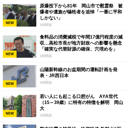
原爆投下から81年 岡山市で慰霊祭 被
爆者や遺族が犠牲者を追悼「一番に平和
しかない」
NEW
1時間前
食料品の消費減税で年間17億円程度の減
収…高松市長が地方財政への影響を懸念
「確実な代替財源の確保、穴埋めを」
NEW
1時間前
山陽新幹線のお盆期間の運転計画を発
表・JR西日本
1時間前
NEW
若い人にも起こる口腔がん AYA世代
（15～39歳）に特有の特徴を解明 岡山
大
NEW
1時間前