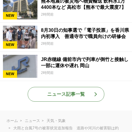
熊本地震の被災地へ物資輸送 飲料水1万
4400本など 高松市【熊本で最大震度7】
2時間前
NEW
8月30日の知事選で「電子投票」を香川県
内初導入 善通寺市で職員向けの研修会
2時間前
NEW
JR赤穂線 備前市内で列車が倒竹と接触し
一部に運休や遅れ 岡山
2時間前
NEW
ニュース記事一覧
ホーム
ニュース
天気・気象
大雨と台風7号の被害状況追加報告 道路や河川の被害額は約