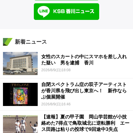
新着ニュース
女性のスカートの中にスマホを差し入れ
た疑い 男を逮捕 香川
2026/8/9(日)18:08
自閉スペクトラム症の双子アーティスト
が香川県を飛び出し東京へ！ 新作なら
ぶ個展開催
2026/8/9(日)16:46
【速報】夏の甲子園 岡山学芸館が小技
絡めた7得点で鳥取城北に逆転勝利 エー
ス田路は粘りの投球で9回途中3失点