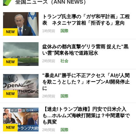
全国ニュース（ANN NEWS）
トランプ氏主導の「ガザ和平計画」工程
表 ネタニヤフ首相「拒否する」意向
国際
1時間前
NEW
盆休みの都内直撃ゲリラ雷雨 捉えた“黒
い雲”関東各地で道路冠水
社会
2時間前
NEW
“暴走AI”勝手に不正アクセス「AIが人間
を欺こうとした？」オープンAI開発停止
に
NEW
国際
2時間前
【迷走!トランプ政権】円安で日米介入
も…ホルムズ海峡打開策は？中間選挙で
も異変
NEW
国際
2時間前