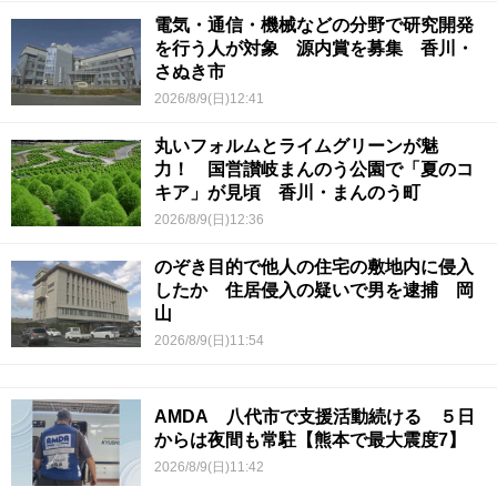
電気・通信・機械などの分野で研究開発
を行う人が対象 源内賞を募集 香川・
さぬき市
2026/8/9(日)12:41
丸いフォルムとライムグリーンが魅
力！ 国営讃岐まんのう公園で「夏のコ
キア」が見頃 香川・まんのう町
2026/8/9(日)12:36
のぞき目的で他人の住宅の敷地内に侵入
したか 住居侵入の疑いで男を逮捕 岡
山
2026/8/9(日)11:54
AMDA 八代市で支援活動続ける ５日
からは夜間も常駐【熊本で最大震度7】
2026/8/9(日)11:42