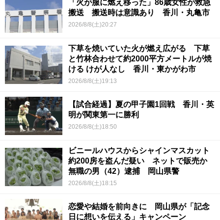
「火が服に燃え移った」86歳女性が救急
搬送 搬送時は意識あり 香川・丸亀市
2026/8/8(土)20:27
下草を焼いていた火が燃え広がる 下草
と竹林合わせて約2000平方メートルが焼
ける けが人なし 香川・東かがわ市
2026/8/8(土)19:13
【試合経過】夏の甲子園1回戦 香川・英
明が関東第一に勝利
2026/8/8(土)18:50
ビニールハウスからシャインマスカット
約200房を盗んだ疑い ネットで販売か
無職の男（42）逮捕 岡山県警
2026/8/8(土)18:15
恋愛や結婚を前向きに 岡山県が「記念
日に想いを伝える」キャンペーン