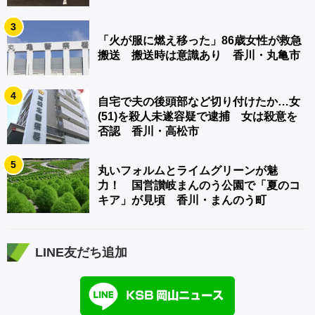
3
「火が服に燃え移った」86歳女性が救急
搬送 搬送時は意識あり 香川・丸亀市
4
自宅で夫の後頭部など切り付けたか…女
(51)を殺人未遂容疑で逮捕 女は殺意を
否認 香川・高松市
5
丸いフォルムとライムグリーンが魅
力！ 国営讃岐まんのう公園で「夏のコ
キア」が見頃 香川・まんのう町
LINE友だち追加