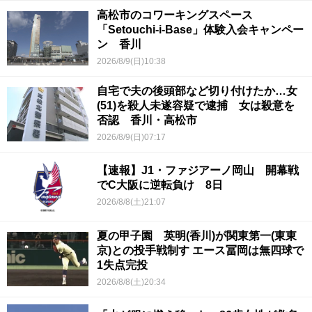
高松市のコワーキングスペース
「Setouchi-i-Base」体験入会キャンペー
ン 香川
2026/8/9(日)10:38
自宅で夫の後頭部など切り付けたか…女
(51)を殺人未遂容疑で逮捕 女は殺意を
否認 香川・高松市
2026/8/9(日)07:17
【速報】J1・ファジアーノ岡山 開幕戦
でC大阪に逆転負け 8日
2026/8/8(土)21:07
夏の甲子園 英明(香川)が関東第一(東東
京)との投手戦制す エース冨岡は無四球で
1失点完投
2026/8/8(土)20:34