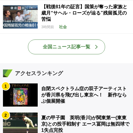
【戦後81年の証言】国策が奪った家族と
歳月“サヘル・ローズが辿る”残留孤児の
苦悩
社会
3時間前
全国ニュース記事一覧
アクセスランキング
1
自閉スペクトラム症の双子アーティスト
が香川県を飛び出し東京へ！ 新作なら
ぶ個展開催
2
夏の甲子園 英明(香川)が関東第一(東東
京)との投手戦制す エース冨岡は無四球で
1失点完投