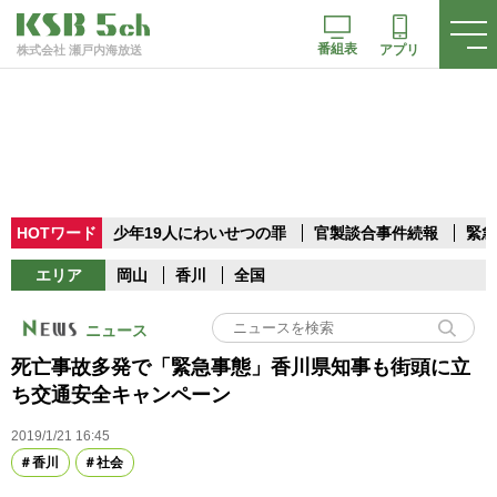
番組表
アプリ
株式会社 瀬戸内海放送
HOTワード
少年19人にわいせつの罪
官製談合事件続報
緊急
エリア
岡山
香川
全国
ニュース
死亡事故多発で「緊急事態」香川県知事も街頭に立
ち交通安全キャンペーン
2019/1/21 16:45
香川
社会