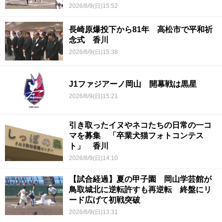
2026/8/9(日)15:52
長崎原爆投下から81年 高松市で平和祈
念式 香川
2026/8/9(日)15:38
J1ファジアーノ岡山 開幕戦は黒星
2026/8/9(日)15:21
引き取ったイヌやネコたちの日常の一コ
マを募集 「卒業犬猫フォトコンテス
ト」 香川
2026/8/9(日)14:10
【試合経過】夏の甲子園 岡山学芸館が
鳥取城北に逆転許すも再逆転 終盤にリ
ード広げて初戦突破
2026/8/9(日)13:31