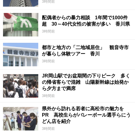
3時間前
配偶者からの暴力相談 1年間で1000件
超 30～40代女性の被害が多い 香川県
3時間前
都市と地方の「二地域居住」 観音寺市
が暮らし体験ツアー 香川
3時間前
JR岡山駅でお盆期間の下りピーク 多く
の帰省客らで混雑 山陽新幹線は始発か
ら夕方まで満席
3時間前
県外から訪れる若者に高松市の魅力を
PR 高校生らがバレーボール選手らにう
どん店を紹介
3時間前