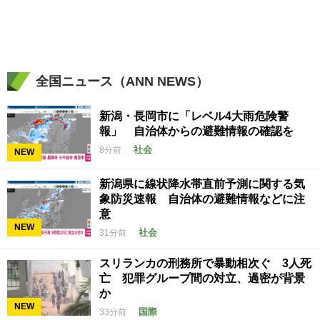
全国ニュース（ANN NEWS）
新潟・長岡市に「レベル4大雨危険警
報」 自治体からの避難情報の確認を
社会
8分前
NEW
新潟県に線状降水帯直前予測に関する気
象防災速報 自治体の避難情報などに注
意
NEW
社会
31分前
スリランカの刑務所で暴動相次ぐ 3人死
亡 犯罪グループ間の対立、過密が背景
か
NEW
国際
33分前