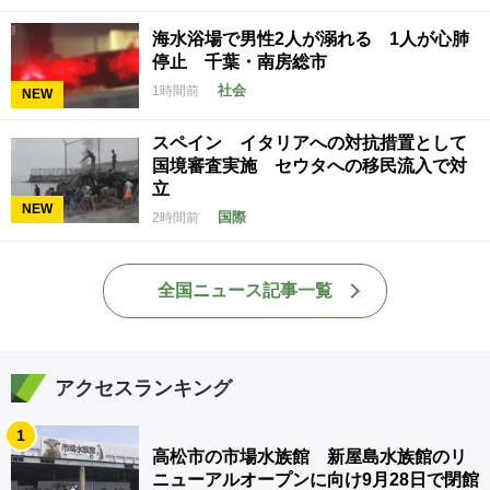
海水浴場で男性2人が溺れる 1人が心肺
停止 千葉・南房総市
社会
1時間前
NEW
スペイン イタリアへの対抗措置として
国境審査実施 セウタへの移民流入で対
立
NEW
国際
2時間前
全国ニュース記事一覧
アクセスランキング
1
高松市の市場水族館 新屋島水族館のリ
ニューアルオープンに向け9月28日で閉館