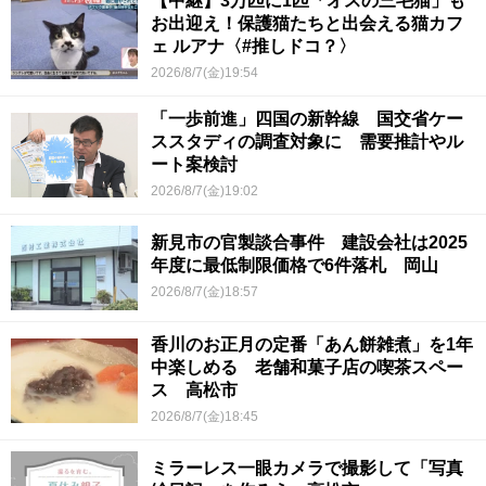
【中継】3万匹に1匹「オスの三毛猫」も
お出迎え！保護猫たちと出会える猫カフ
ェ ルアナ〈#推しドコ？〉
2026/8/7(金)19:54
「一歩前進」四国の新幹線 国交省ケー
ススタディの調査対象に 需要推計やル
ート案検討
2026/8/7(金)19:02
新見市の官製談合事件 建設会社は2025
年度に最低制限価格で6件落札 岡山
2026/8/7(金)18:57
香川のお正月の定番「あん餅雑煮」を1年
中楽しめる 老舗和菓子店の喫茶スペー
ス 高松市
2026/8/7(金)18:45
ミラーレス一眼カメラで撮影して「写真