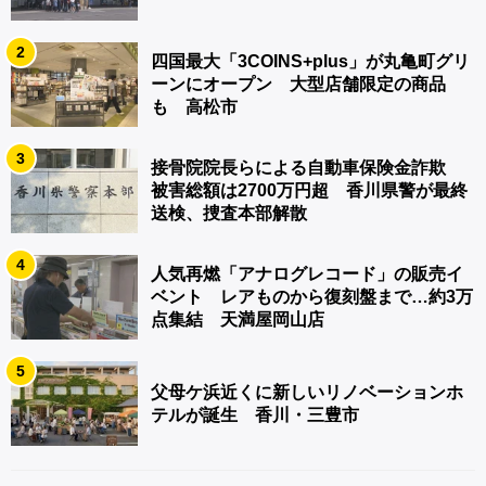
2
四国最大「3COINS+plus」が丸亀町グリ
ーンにオープン 大型店舗限定の商品
も 高松市
3
接骨院院長らによる自動車保険金詐欺
被害総額は2700万円超 香川県警が最終
送検、捜査本部解散
4
人気再燃「アナログレコード」の販売イ
ベント レアものから復刻盤まで…約3万
点集結 天満屋岡山店
5
父母ケ浜近くに新しいリノベーションホ
テルが誕生 香川・三豊市