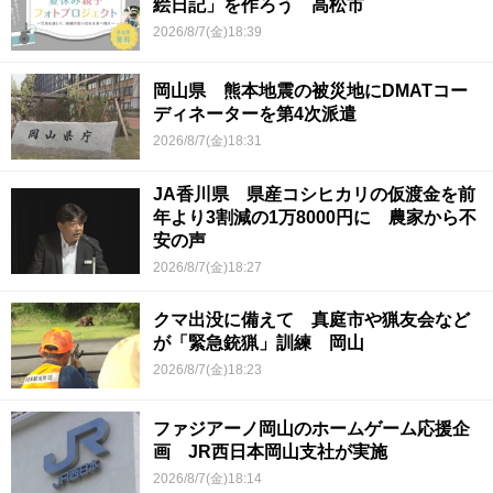
絵日記」を作ろう 高松市
2026/8/7(金)18:39
岡山県 熊本地震の被災地にDMATコー
ディネーターを第4次派遣
2026/8/7(金)18:31
JA香川県 県産コシヒカリの仮渡金を前
年より3割減の1万8000円に 農家から不
安の声
2026/8/7(金)18:27
クマ出没に備えて 真庭市や猟友会など
が「緊急銃猟」訓練 岡山
2026/8/7(金)18:23
ファジアーノ岡山のホームゲーム応援企
画 JR西日本岡山支社が実施
2026/8/7(金)18:14