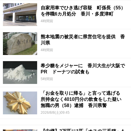
自家用車でひき逃げ容疑 町係長（55）
を停職6カ月処分 香川・多度津町
4時間前
熊本地震の被災者に県営住宅を提供 香
川県
4時間前
希少糖をメジャーに 香川大生が大阪で
PR ドーナツの試食も
5時間前
「お金を取りに帰る」と言って逃げる
所持金なく4010円分の飲食をした疑い
無職の男（58）逮捕 香川県警
2026/8/8(土)09:45