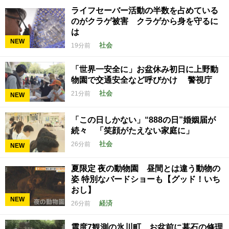
ライフセーバー活動の半数を占めている
のがクラゲ被害 クラゲから身を守るに
は
NEW
社会
19分前
「世界一安全に」お盆休み初日に上野動
物園で交通安全など呼びかけ 警視庁
社会
21分前
NEW
「この日しかない」“888の日”婚姻届が
続々 「笑顔がたえない家庭に」
社会
26分前
NEW
夏限定 夜の動物園 昼間とは違う動物の
姿 特別なバードショーも【グッド！いち
おし】
NEW
経済
26分前
震度7観測の氷川町 お盆前に墓石の修理