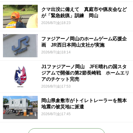
クマ出没に備えて 真庭市や猟友会など
が「緊急銃猟」訓練 岡山
2026/8/7(金)18:23
ファジアーノ岡山のホームゲーム応援企
画 JR西日本岡山支社が実施
2026/8/7(金)18:14
J1ファジアーノ岡山 JFE晴れの国スタ
ジアムで開催の第2節長崎戦 ホームエリ
アのチケット完売
2026/8/7(金)17:53
岡山県倉敷市がトイレトレーラーを熊本
地震の被災地に派遣
2026/8/7(金)17:45