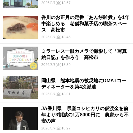
2026/8/7(金)18:57
香川のお正月の定番「あん餅雑煮」を1年
中楽しめる 老舗和菓子店の喫茶スペー
ス 高松市
2026/8/7(金)18:45
ミラーレス一眼カメラで撮影して「写真
絵日記」を作ろう 高松市
2026/8/7(金)18:39
岡山県 熊本地震の被災地にDMATコー
ディネーターを第4次派遣
2026/8/7(金)18:31
JA香川県 県産コシヒカリの仮渡金を前
年より3割減の1万8000円に 農家から不
安の声
2026/8/7(金)18:27