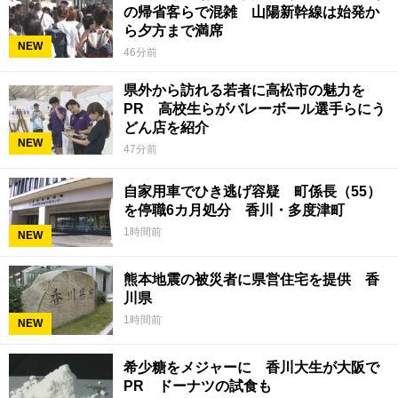
の帰省客らで混雑 山陽新幹線は始発か
ら夕方まで満席
NEW
46分前
県外から訪れる若者に高松市の魅力を
PR 高校生らがバレーボール選手らにう
どん店を紹介
NEW
47分前
自家用車でひき逃げ容疑 町係長（55）
を停職6カ月処分 香川・多度津町
1時間前
NEW
熊本地震の被災者に県営住宅を提供 香
川県
1時間前
NEW
希少糖をメジャーに 香川大生が大阪で
PR ドーナツの試食も