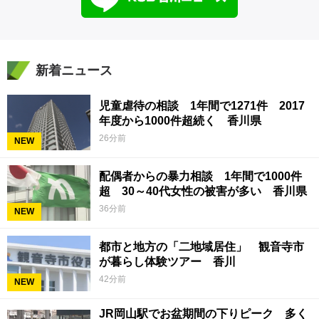
新着ニュース
児童虐待の相談 1年間で1271件 2017
年度から1000件超続く 香川県
26分前
NEW
配偶者からの暴力相談 1年間で1000件
超 30～40代女性の被害が多い 香川県
36分前
NEW
都市と地方の「二地域居住」 観音寺市
が暮らし体験ツアー 香川
42分前
NEW
JR岡山駅でお盆期間の下りピーク 多く