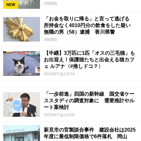
2時間前
NEW
「お金を取りに帰る」と言って逃げる
所持金なく4010円分の飲食をした疑い
無職の男（58）逮捕 香川県警
3時間前
【中継】3万匹に1匹「オスの三毛猫」も
お出迎え！保護猫たちと出会える猫カフ
ェ ルアナ〈#推しドコ？〉
2026/8/7(金)19:54
「一歩前進」四国の新幹線 国交省ケー
ススタディの調査対象に 需要推計やル
ート案検討
2026/8/7(金)19:02
新見市の官製談合事件 建設会社は2025
年度に最低制限価格で6件落札 岡山