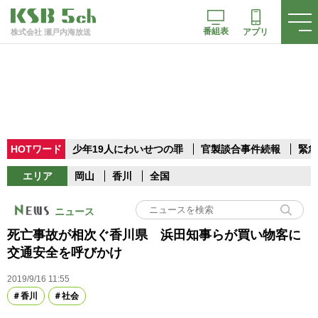
番組表
アプリ
株式会社 瀬戸内海放送
HOTワード
少年19人にわいせつの罪
官製談合事件続報
緊急
エリア
岡山
香川
全国
ニュース
死亡事故が相次ぐ香川県 浜田知事らが買い物客に
交通安全を呼びかけ
2019/9/16 11:55
香川
社会