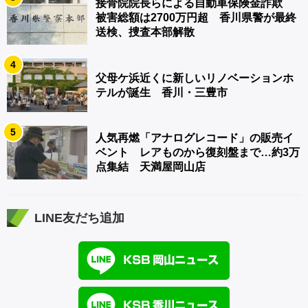
接骨院院長らによる自動車保険金詐欺
被害総額は2700万円超 香川県警が最終
送検、捜査本部解散
4
父母ケ浜近くに新しいリノベーションホ
テルが誕生 香川・三豊市
5
人気再燃「アナログレコード」の販売イ
ベント レアものから復刻盤まで…約3万
点集結 天満屋岡山店
LINE友だち追加