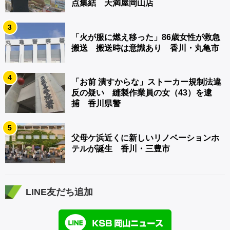
点集結 天満屋岡山店
3
「火が服に燃え移った」86歳女性が救急
搬送 搬送時は意識あり 香川・丸亀市
4
「お前 潰すからな」ストーカー規制法違
反の疑い 縫製作業員の女（43）を逮
捕 香川県警
5
父母ケ浜近くに新しいリノベーションホ
テルが誕生 香川・三豊市
LINE友だち追加