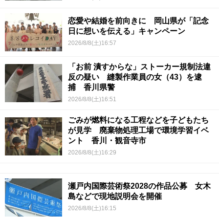
恋愛や結婚を前向きに 岡山県が「記念
日に想いを伝える」キャンペーン
2026/8/8(土)16:57
「お前 潰すからな」ストーカー規制法違
反の疑い 縫製作業員の女（43）を逮
捕 香川県警
2026/8/8(土)16:51
ごみが燃料になる工程などを子どもたち
が見学 廃棄物処理工場で環境学習イベ
ント 香川・観音寺市
2026/8/8(土)16:29
瀬戸内国際芸術祭2028の作品公募 女木
島などで現地説明会を開催
2026/8/8(土)16:15