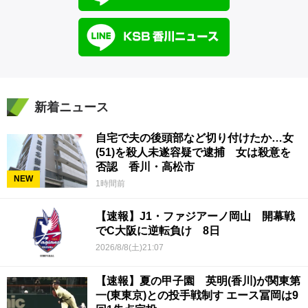
新着ニュース
自宅で夫の後頭部など切り付けたか…女
(51)を殺人未遂容疑で逮捕 女は殺意を
否認 香川・高松市
NEW
1時間前
【速報】J1・ファジアーノ岡山 開幕戦
でC大阪に逆転負け 8日
2026/8/8(土)21:07
【速報】夏の甲子園 英明(香川)が関東第
一(東東京)との投手戦制す エース冨岡は9