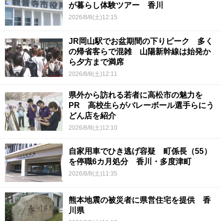
が暮らし体験ツアー 香川
2026/8/8(土)12:15
JR岡山駅でお盆期間の下りピーク 多く
の帰省客らで混雑 山陽新幹線は始発か
ら夕方まで満席
2026/8/8(土)12:11
県外から訪れる若者に高松市の魅力を
PR 高校生らがバレーボール選手らにう
どん店を紹介
2026/8/8(土)12:10
自家用車でひき逃げ容疑 町係長（55）
を停職6カ月処分 香川・多度津町
2026/8/8(土)11:35
熊本地震の被災者に県営住宅を提供 香
川県