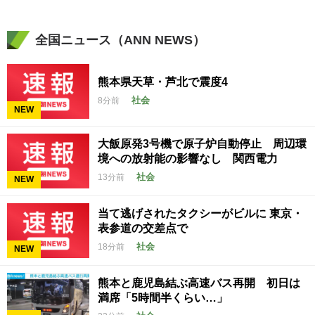
全国ニュース（ANN NEWS）
熊本県天草・芦北で震度4
社会
8分前
NEW
大飯原発3号機で原子炉自動停止 周辺環
境への放射能の影響なし 関西電力
社会
13分前
NEW
当て逃げされたタクシーがビルに 東京・
表参道の交差点で
社会
18分前
NEW
熊本と鹿児島結ぶ高速バス再開 初日は
満席「5時間半くらい…」