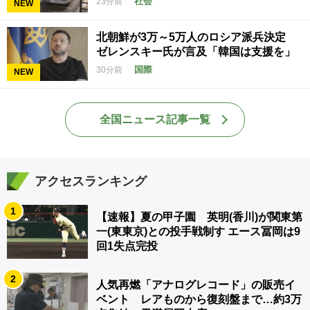
社会
23分前
NEW
北朝鮮が3万～5万人のロシア派兵決定
ゼレンスキー氏が言及「韓国は支援を」
国際
30分前
NEW
全国ニュース記事一覧
アクセスランキング
1
【速報】夏の甲子園 英明(香川)が関東第
一(東東京)との投手戦制す エース冨岡は9
回1失点完投
2
人気再燃「アナログレコード」の販売イ
ベント レアものから復刻盤まで…約3万