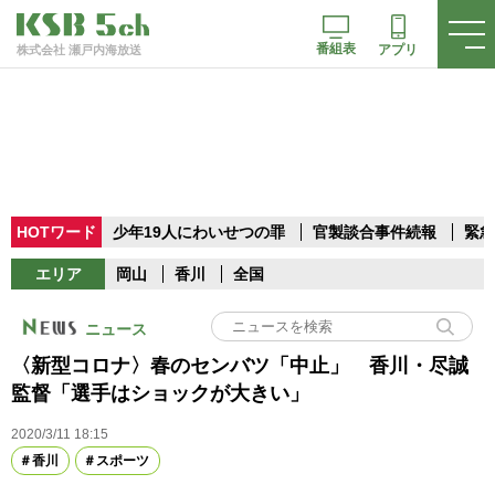
番組表
アプリ
株式会社 瀬戸内海放送
HOTワード
少年19人にわいせつの罪
官製談合事件続報
緊急
エリア
岡山
香川
全国
ニュース
〈新型コロナ〉春のセンバツ「中止」 香川・尽誠
監督「選手はショックが大きい」
2020/3/11 18:15
香川
スポーツ