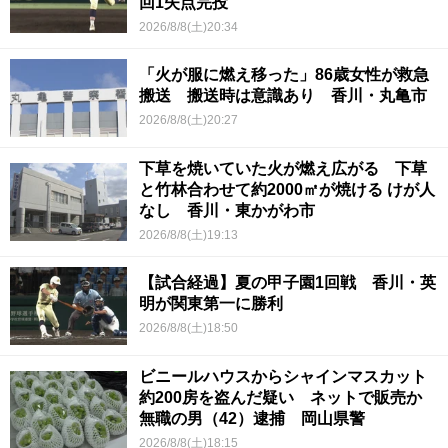
回1失点完投
2026/8/8(土)20:34
「火が服に燃え移った」86歳女性が救急
搬送 搬送時は意識あり 香川・丸亀市
2026/8/8(土)20:27
下草を焼いていた火が燃え広がる 下草
と竹林合わせて約2000㎡が焼ける けが人
なし 香川・東かがわ市
2026/8/8(土)19:13
【試合経過】夏の甲子園1回戦 香川・英
明が関東第一に勝利
2026/8/8(土)18:50
ビニールハウスからシャインマスカット
約200房を盗んだ疑い ネットで販売か
無職の男（42）逮捕 岡山県警
2026/8/8(土)18:15