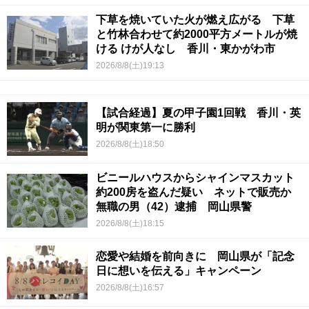
下草を焼いていた火が燃え広がる 下草
と竹林合わせて約2000平方メートルが焼
ける けが人なし 香川・東かがわ市
2026/8/8(土)19:13
【試合経過】夏の甲子園1回戦 香川・英
明が関東第一に勝利
2026/8/8(土)18:50
ビニールハウスからシャインマスカット
約200房を盗んだ疑い ネットで販売か
無職の男（42）逮捕 岡山県警
2026/8/8(土)18:15
恋愛や結婚を前向きに 岡山県が「記念
日に想いを伝える」キャンペーン
2026/8/8(土)16:57