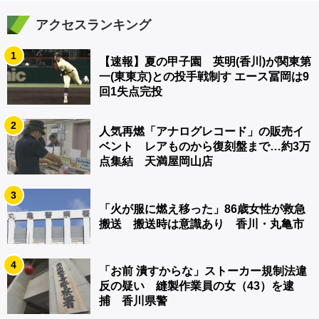
アクセスランキング
1
【速報】夏の甲子園 英明(香川)が関東第
一(東東京)との投手戦制す エース冨岡は9
回1失点完投
2
人気再燃「アナログレコード」の販売イ
ベント レアものから復刻盤まで…約3万
点集結 天満屋岡山店
3
「火が服に燃え移った」86歳女性が救急
搬送 搬送時は意識あり 香川・丸亀市
4
「お前 潰すからな」ストーカー規制法違
反の疑い 縫製作業員の女（43）を逮
捕 香川県警