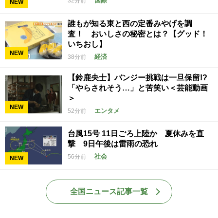
国際
32分前
NEW
誰もが知る東と西の定番みやげを調
査！ おいしさの秘密とは？【グッド！
いちおし】
NEW
経済
38分前
【鈴鹿央士】バンジー挑戦は一旦保留!?
「やらされそう…」と苦笑い＜芸能動画
＞
NEW
エンタメ
52分前
台風15号 11日ごろ上陸か 夏休みを直
撃 9日午後は雷雨の恐れ
社会
56分前
NEW
全国ニュース記事一覧