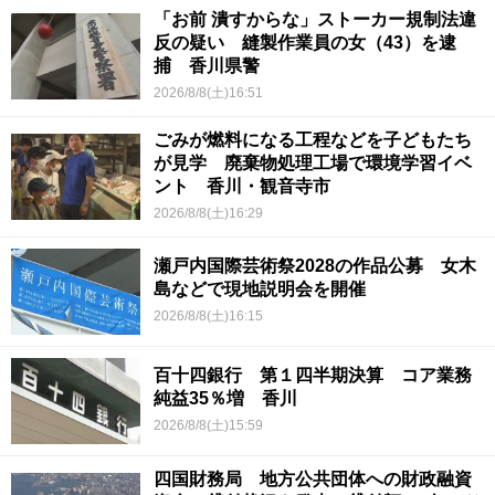
「お前 潰すからな」ストーカー規制法違
反の疑い 縫製作業員の女（43）を逮
捕 香川県警
2026/8/8(土)16:51
ごみが燃料になる工程などを子どもたち
が見学 廃棄物処理工場で環境学習イベ
ント 香川・観音寺市
2026/8/8(土)16:29
瀬戸内国際芸術祭2028の作品公募 女木
島などで現地説明会を開催
2026/8/8(土)16:15
百十四銀行 第１四半期決算 コア業務
純益35％増 香川
2026/8/8(土)15:59
四国財務局 地方公共団体への財政融資