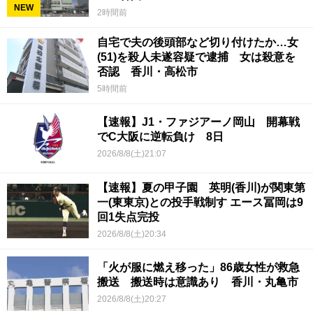
NEW
2時間前
自宅で夫の後頭部など切り付けたか…女
(51)を殺人未遂容疑で逮捕 女は殺意を
否認 香川・高松市
5時間前
【速報】J1・ファジアーノ岡山 開幕戦
でC大阪に逆転負け 8日
2026/8/8(土)21:07
【速報】夏の甲子園 英明(香川)が関東第
一(東東京)との投手戦制す エース冨岡は9
回1失点完投
2026/8/8(土)20:34
「火が服に燃え移った」86歳女性が救急
搬送 搬送時は意識あり 香川・丸亀市
2026/8/8(土)20:27