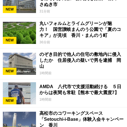
さぬき市
NEW
31分前
丸いフォルムとライムグリーンが魅
力！ 国営讃岐まんのう公園で「夏のコ
キア」が見頃 香川・まんのう町
NEW
36分前
のぞき目的で他人の住宅の敷地内に侵入
したか 住居侵入の疑いで男を逮捕 岡
山
NEW
1時間前
AMDA 八代市で支援活動続ける ５日
からは夜間も常駐【熊本で最大震度7】
1時間前
NEW
高松市のコワーキングスペース
「Setouchi-i-Base」体験入会キャンペー
ン 香川