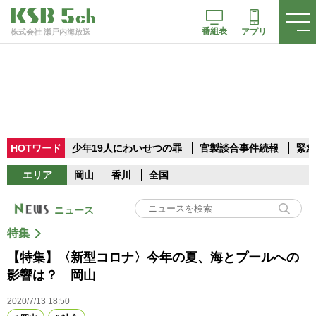
番組表
アプリ
株式会社 瀬戸内海放送
HOTワード
少年19人にわいせつの罪
官製談合事件続報
緊急
エリア
岡山
香川
全国
ニュース
特集
【特集】〈新型コロナ〉今年の夏、海とプールへの
影響は？ 岡山
2020/7/13 18:50