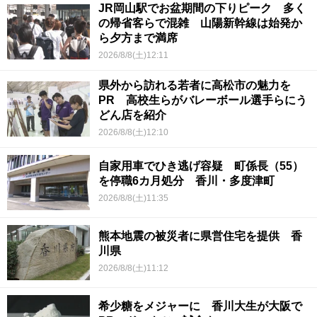
JR岡山駅でお盆期間の下りピーク 多く
の帰省客らで混雑 山陽新幹線は始発か
ら夕方まで満席
2026/8/8(土)12:11
県外から訪れる若者に高松市の魅力を
PR 高校生らがバレーボール選手らにう
どん店を紹介
2026/8/8(土)12:10
自家用車でひき逃げ容疑 町係長（55）
を停職6カ月処分 香川・多度津町
2026/8/8(土)11:35
熊本地震の被災者に県営住宅を提供 香
川県
2026/8/8(土)11:12
希少糖をメジャーに 香川大生が大阪で