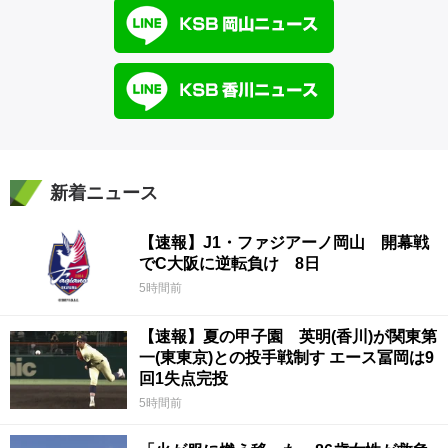
新着ニュース
【速報】J1・ファジアーノ岡山 開幕戦
でC大阪に逆転負け 8日
5時間前
【速報】夏の甲子園 英明(香川)が関東第
一(東東京)との投手戦制す エース冨岡は9
回1失点完投
5時間前