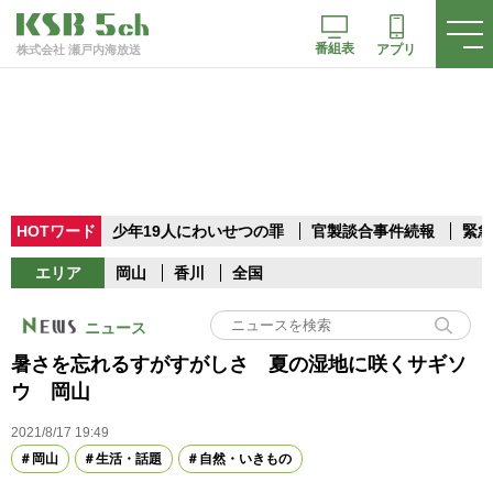
番組表
アプリ
株式会社 瀬戸内海放送
HOTワード
少年19人にわいせつの罪
官製談合事件続報
緊急
エリア
岡山
香川
全国
ニュース
暑さを忘れるすがすがしさ 夏の湿地に咲くサギソ
ウ 岡山
2021/8/17 19:49
岡山
生活・話題
自然・いきもの