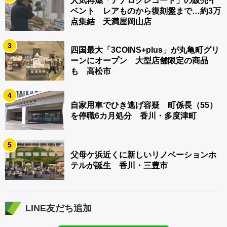
人気再燃「アナログレコード」の販売イ
ベント レアものから復刻盤まで…約3万
点集結 天満屋岡山店
3
四国最大「3COINS+plus」が丸亀町グリ
ーンにオープン 大型店舗限定の商品
も 高松市
4
自家用車でひき逃げ容疑 町係長（55）
を停職6カ月処分 香川・多度津町
5
父母ケ浜近くに新しいリノベーションホ
テルが誕生 香川・三豊市
LINE友だち追加