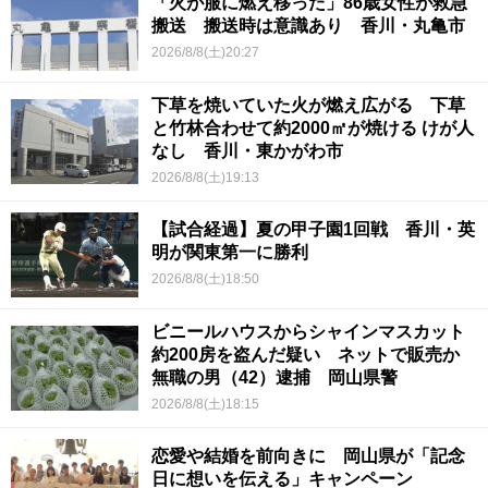
「火が服に燃え移った」86歳女性が救急
搬送 搬送時は意識あり 香川・丸亀市
2026/8/8(土)20:27
下草を焼いていた火が燃え広がる 下草
と竹林合わせて約2000㎡が焼ける けが人
なし 香川・東かがわ市
2026/8/8(土)19:13
【試合経過】夏の甲子園1回戦 香川・英
明が関東第一に勝利
2026/8/8(土)18:50
ビニールハウスからシャインマスカット
約200房を盗んだ疑い ネットで販売か
無職の男（42）逮捕 岡山県警
2026/8/8(土)18:15
恋愛や結婚を前向きに 岡山県が「記念
日に想いを伝える」キャンペーン