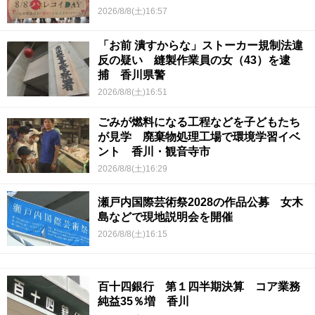
2026/8/8(土)16:57
「お前 潰すからな」ストーカー規制法違
反の疑い 縫製作業員の女（43）を逮
捕 香川県警
2026/8/8(土)16:51
ごみが燃料になる工程などを子どもたち
が見学 廃棄物処理工場で環境学習イベ
ント 香川・観音寺市
2026/8/8(土)16:29
瀬戸内国際芸術祭2028の作品公募 女木
島などで現地説明会を開催
2026/8/8(土)16:15
百十四銀行 第１四半期決算 コア業務
純益35％増 香川