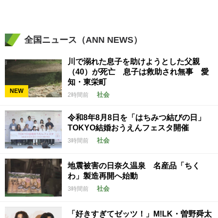
全国ニュース（ANN NEWS）
川で溺れた息子を助けようとした父親
（40）が死亡 息子は救助され無事 愛
知・東栄町
NEW
社会
2時間前
令和8年8月8日を「はちみつ結びの日」
TOKYO結婚おうえんフェスタ開催
社会
3時間前
地震被害の日奈久温泉 名産品「ちく
わ」製造再開へ始動
社会
3時間前
「好きすぎてゼッツ！」M!LK・曽野舜太