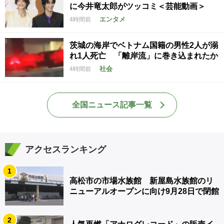
に今井竜太郎がツッコミ＜芸能動画＞
エンタメ
4時間前
茨城の海岸でベトナム国籍の男性2人が溺
れ1人死亡 「離岸流」に巻き込まれたか
社会
4時間前
全国ニュース記事一覧
アクセスランキング
1
高松市の市場水族館 新屋島水族館のリ
ニューアルオープンに向け9月28日で閉館
2