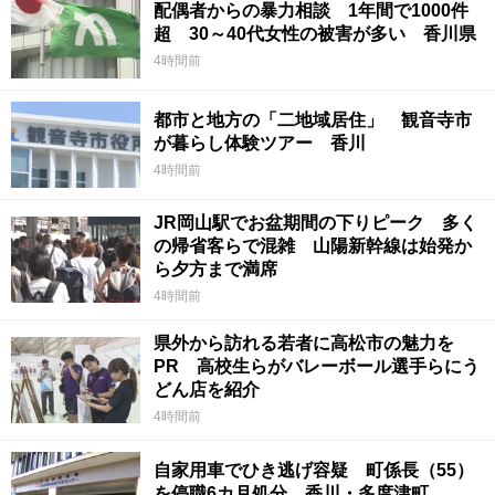
配偶者からの暴力相談 1年間で1000件
超 30～40代女性の被害が多い 香川県
4時間前
都市と地方の「二地域居住」 観音寺市
が暮らし体験ツアー 香川
4時間前
JR岡山駅でお盆期間の下りピーク 多く
の帰省客らで混雑 山陽新幹線は始発か
ら夕方まで満席
4時間前
県外から訪れる若者に高松市の魅力を
PR 高校生らがバレーボール選手らにう
どん店を紹介
4時間前
自家用車でひき逃げ容疑 町係長（55）
を停職6カ月処分 香川・多度津町