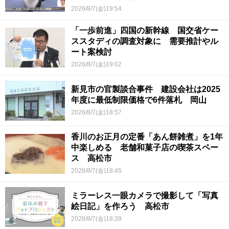
2026/8/7(金)19:54
「一歩前進」四国の新幹線 国交省ケー
ススタディの調査対象に 需要推計やル
ート案検討
2026/8/7(金)19:02
新見市の官製談合事件 建設会社は2025
年度に最低制限価格で6件落札 岡山
2026/8/7(金)18:57
香川のお正月の定番「あん餅雑煮」を1年
中楽しめる 老舗和菓子店の喫茶スペー
ス 高松市
2026/8/7(金)18:45
ミラーレス一眼カメラで撮影して「写真
絵日記」を作ろう 高松市
2026/8/7(金)18:39