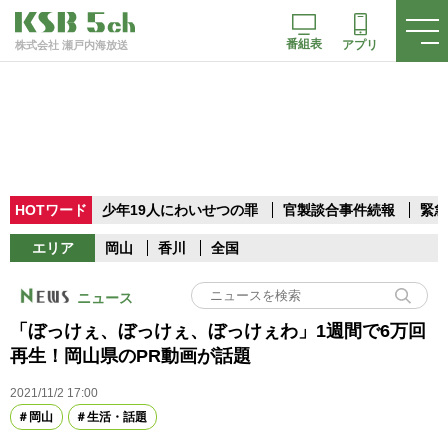
番組表
アプリ
株式会社 瀬戸内海放送
HOTワード
少年19人にわいせつの罪
官製談合事件続報
緊急
エリア
岡山
香川
全国
ニュース
「ぼっけぇ、ぼっけぇ、ぼっけぇわ」1週間で6万回
再生！岡山県のPR動画が話題
2021/11/2 17:00
岡山
生活・話題