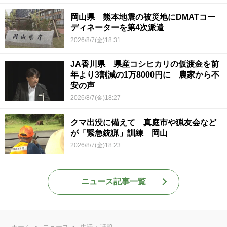
岡山県 熊本地震の被災地にDMATコー
ディネーターを第4次派遣
2026/8/7(金)18:31
JA香川県 県産コシヒカリの仮渡金を前
年より3割減の1万8000円に 農家から不
安の声
2026/8/7(金)18:27
クマ出没に備えて 真庭市や猟友会など
が「緊急銃猟」訓練 岡山
2026/8/7(金)18:23
ニュース記事一覧