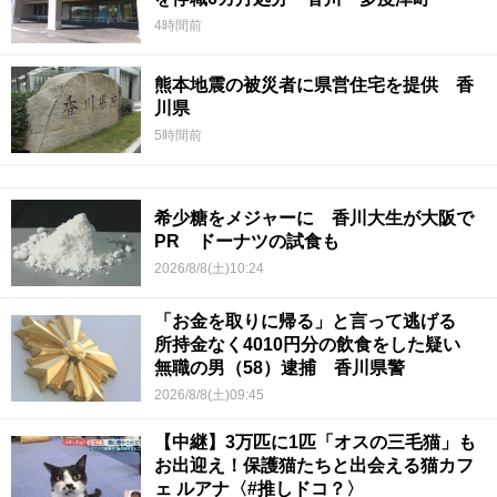
4時間前
熊本地震の被災者に県営住宅を提供 香
川県
5時間前
希少糖をメジャーに 香川大生が大阪で
PR ドーナツの試食も
2026/8/8(土)10:24
「お金を取りに帰る」と言って逃げる
所持金なく4010円分の飲食をした疑い
無職の男（58）逮捕 香川県警
2026/8/8(土)09:45
【中継】3万匹に1匹「オスの三毛猫」も
お出迎え！保護猫たちと出会える猫カフ
ェ ルアナ〈#推しドコ？〉