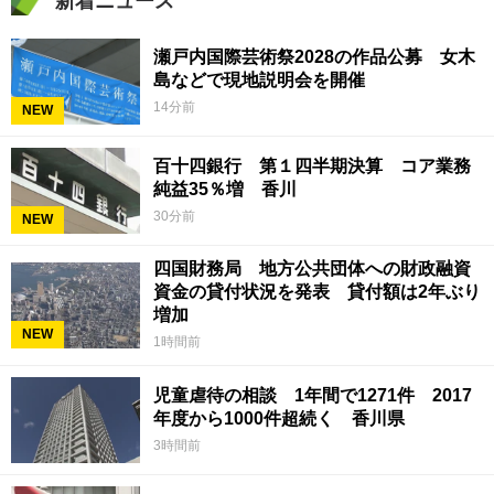
新着ニュース
瀬戸内国際芸術祭2028の作品公募 女木
島などで現地説明会を開催
14分前
NEW
百十四銀行 第１四半期決算 コア業務
純益35％増 香川
30分前
NEW
四国財務局 地方公共団体への財政融資
資金の貸付状況を発表 貸付額は2年ぶり
増加
NEW
1時間前
児童虐待の相談 1年間で1271件 2017
年度から1000件超続く 香川県
3時間前