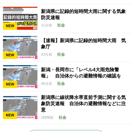
新潟県に記録的短時間大雨に関する気象
防災速報
社会
31分前
NEW
【速報】新潟県に記録的短時間大雨 気
象庁
社会
43分前
NEW
新潟・長岡市に「レベル4大雨危険警
報」 自治体からの避難情報の確認を
社会
46分前
NEW
新潟県に線状降水帯直前予測に関する気
象防災速報 自治体の避難情報などに注
意
NEW
社会
1時間前