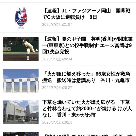
【速報】J1・ファジアーノ岡山 開幕戦
でC大阪に逆転負け 8日
2026/8/8(土)21:07
【速報】夏の甲子園 英明(香川)が関東第
一(東東京)との投手戦制す エース冨岡は9
回1失点完投
2026/8/8(土)20:34
「火が服に燃え移った」86歳女性が救急
搬送 搬送時は意識あり 香川・丸亀市
2026/8/8(土)20:27
下草を焼いていた火が燃え広がる 下草
と竹林合わせて約2000㎡が焼ける けが人
なし 香川・東かがわ市
2026/8/8(土)19:13