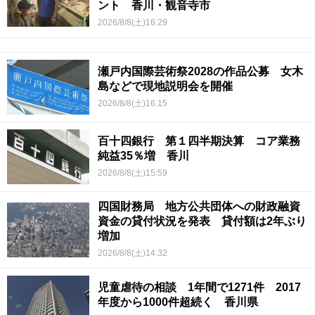
ント 香川・観音寺市
2026/8/8(土)16:29
瀬戸内国際芸術祭2028の作品公募 女木
島などで現地説明会を開催
2026/8/8(土)16:15
百十四銀行 第１四半期決算 コア業務
純益35％増 香川
2026/8/8(土)15:59
四国財務局 地方公共団体への財政融資
資金の貸付状況を発表 貸付額は2年ぶり
増加
2026/8/8(土)14:32
児童虐待の相談 1年間で1271件 2017
年度から1000件超続く 香川県