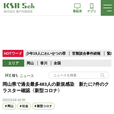
番組表
アプリ
株式会社 瀬戸内海放送
HOTワード
少年19人にわいせつの罪
官製談合事件続報
緊急
エリア
岡山
香川
全国
ニュース
岡山県で過去最多483人の新規感染 新たに7件のク
ラスター確認〈新型コロナ〉
2022/1/19 16:30
岡山
社会
新型コロナ