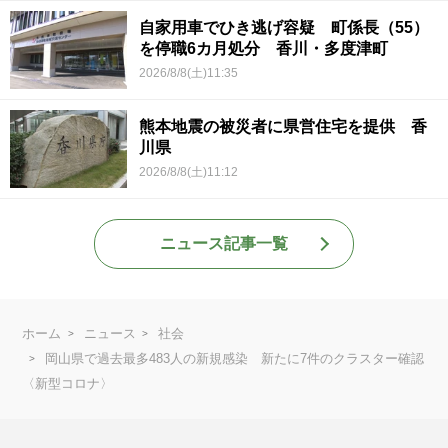
自家用車でひき逃げ容疑 町係長（55）
を停職6カ月処分 香川・多度津町
2026/8/8(土)11:35
熊本地震の被災者に県営住宅を提供 香
川県
2026/8/8(土)11:12
ニュース記事一覧
ホーム
ニュース
社会
岡山県で過去最多483人の新規感染 新たに7件のクラスター確認
〈新型コロナ〉