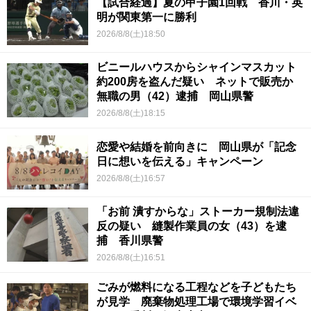
【試合経過】夏の甲子園1回戦 香川・英
明が関東第一に勝利
2026/8/8(土)18:50
ビニールハウスからシャインマスカット
約200房を盗んだ疑い ネットで販売か
無職の男（42）逮捕 岡山県警
2026/8/8(土)18:15
恋愛や結婚を前向きに 岡山県が「記念
日に想いを伝える」キャンペーン
2026/8/8(土)16:57
「お前 潰すからな」ストーカー規制法違
反の疑い 縫製作業員の女（43）を逮
捕 香川県警
2026/8/8(土)16:51
ごみが燃料になる工程などを子どもたち
が見学 廃棄物処理工場で環境学習イベ