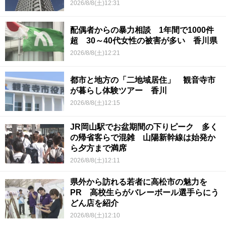
2026/8/8(土)12:31
配偶者からの暴力相談 1年間で1000件
超 30～40代女性の被害が多い 香川県
2026/8/8(土)12:21
都市と地方の「二地域居住」 観音寺市
が暮らし体験ツアー 香川
2026/8/8(土)12:15
JR岡山駅でお盆期間の下りピーク 多く
の帰省客らで混雑 山陽新幹線は始発か
ら夕方まで満席
2026/8/8(土)12:11
県外から訪れる若者に高松市の魅力を
PR 高校生らがバレーボール選手らにう
どん店を紹介
2026/8/8(土)12:10