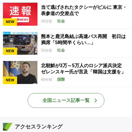
当て逃げされたタクシーがビルに 東京・
表参道の交差点で
社会
28分前
NEW
熊本と鹿児島結ぶ高速バス再開 初日は
満席「5時間半くらい…」
社会
33分前
NEW
北朝鮮が3万～5万人のロシア派兵決定
ゼレンスキー氏が言及「韓国は支援を」
国際
40分前
NEW
全国ニュース記事一覧
アクセスランキング