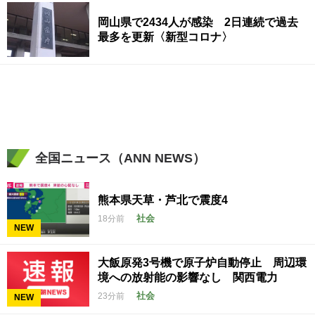
岡山県で2434人が感染 2日連続で過去
最多を更新〈新型コロナ〉
全国ニュース（ANN NEWS）
熊本県天草・芦北で震度4
社会
18分前
NEW
大飯原発3号機で原子炉自動停止 周辺環
境への放射能の影響なし 関西電力
社会
23分前
NEW