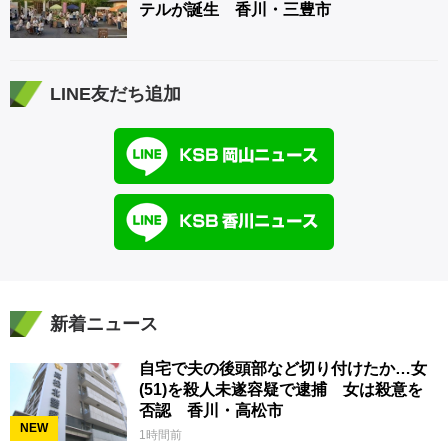
テルが誕生 香川・三豊市
LINE友だち追加
新着ニュース
自宅で夫の後頭部など切り付けたか…女
(51)を殺人未遂容疑で逮捕 女は殺意を
否認 香川・高松市
NEW
1時間前