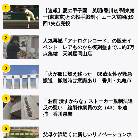
1
【速報】夏の甲子園 英明(香川)が関東第
一(東東京)との投手戦制す エース冨岡は9
回1失点完投
2
人気再燃「アナログレコード」の販売イ
ベント レアものから復刻盤まで…約3万
点集結 天満屋岡山店
3
「火が服に燃え移った」86歳女性が救急
搬送 搬送時は意識あり 香川・丸亀市
4
「お前 潰すからな」ストーカー規制法違
反の疑い 縫製作業員の女（43）を逮
捕 香川県警
5
父母ケ浜近くに新しいリノベーションホ