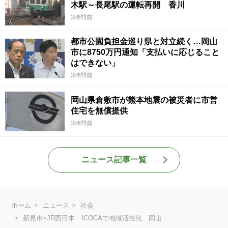
木駅～長尾駅の運転再開 香川
3時間前
都市公園負担金巡り県と対立続く…岡山
市に8750万円通知「支払いに応じること
はできない」
3時間前
岡山県倉敷市が熊本地震の被災者に市営
住宅を無償提供
3時間前
ニュース記事一覧
ホーム
ニュース
社会
新見市×JR西日本 ICOCAで地域活性化 岡山