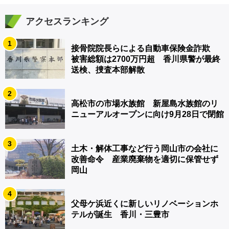
アクセスランキング
1
接骨院院長らによる自動車保険金詐欺
被害総額は2700万円超 香川県警が最終
送検、捜査本部解散
2
高松市の市場水族館 新屋島水族館のリ
ニューアルオープンに向け9月28日で閉館
3
土木・解体工事など行う岡山市の会社に
改善命令 産業廃棄物を適切に保管せず
岡山
4
父母ケ浜近くに新しいリノベーションホ
テルが誕生 香川・三豊市