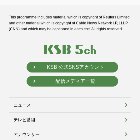
This programme includes material which is copyright of Reuters Limited
and
other material which is copyright of Cable News Network LP, LLLP
(CNN) and
which may be captioned in each text. All rights reserved.
KSB 公式SNSアカウント
配信メディア一覧
ニュース
テレビ番組
アナウンサー