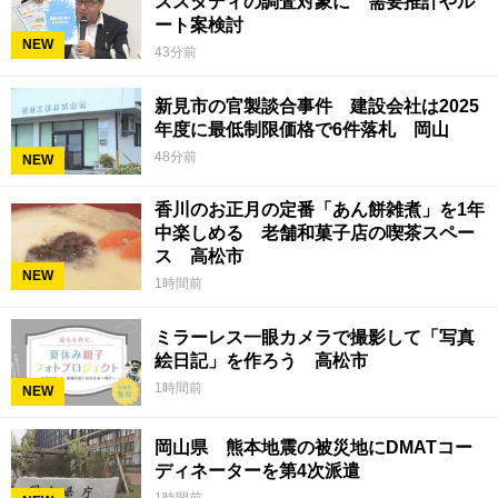
ススタディの調査対象に 需要推計やル
ート案検討
NEW
43分前
新見市の官製談合事件 建設会社は2025
年度に最低制限価格で6件落札 岡山
48分前
NEW
香川のお正月の定番「あん餅雑煮」を1年
中楽しめる 老舗和菓子店の喫茶スペー
ス 高松市
NEW
1時間前
ミラーレス一眼カメラで撮影して「写真
絵日記」を作ろう 高松市
1時間前
NEW
岡山県 熊本地震の被災地にDMATコー
ディネーターを第4次派遣
1時間前