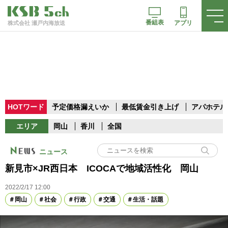
番組表
アプリ
株式会社 瀬戸内海放送
HOTワード
予定価格漏えいか
最低賃金引き上げ
アパホテル
エリア
岡山
香川
全国
ニュース
新見市×JR西日本 ICOCAで地域活性化 岡山
2022/2/17 12:00
岡山
社会
行政
交通
生活・話題