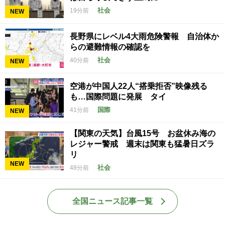
社会
19分前
NEW
長野県にレベル4大雨危険警報 自治体か
らの避難情報の確認を
社会
40分前
NEW
空港が中国人22人“搭乗拒否”映像残る
も…国際問題に発展 タイ
国際
41分前
NEW
【関東の天気】台風15号 お盆休み海の
レジャー警戒 週末は関東も猛暑日ズラ
リ
NEW
社会
48分前
全国ニュース記事一覧