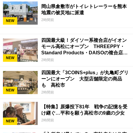
岡山県倉敷市がトイレトレーラーを熊本
地震の被災地に派遣
2時間前
NEW
四国最大級！ダイソー系複合店がイオン
モール高松にオープン THREEPPY・
Standard Products・DAISOの複合店は
NEW
香川県初
2時間前
四国最大「3COINS+plus」が丸亀町グリ
ーンにオープン 大型店舗限定の商品
も 高松市
NEW
2時間前
【特集】原爆投下81年 戦争の記憶を受
け継ぐ…平和を願う高松市の9歳の少女
2時間前
NEW