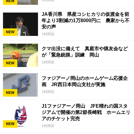
NEW
JA香川県 県産コシヒカリの仮渡金を前
年より3割減の1万8000円に 農家から不
安の声
NEW
1時間前
クマ出没に備えて 真庭市や猟友会など
が「緊急銃猟」訓練 岡山
1時間前
NEW
ファジアーノ岡山のホームゲーム応援企
画 JR西日本岡山支社が実施
1時間前
NEW
J1ファジアーノ岡山 JFE晴れの国スタ
ジアムで開催の第2節長崎戦 ホームエリ
アのチケット完売
NEW
1時間前