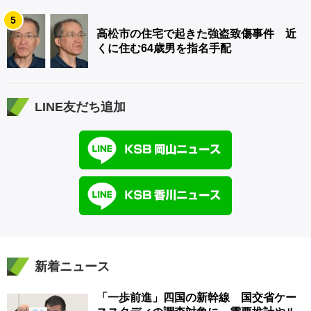
5
高松市の住宅で起きた強盗致傷事件 近
くに住む64歳男を指名手配
LINE友だち追加
新着ニュース
「一歩前進」四国の新幹線 国交省ケー