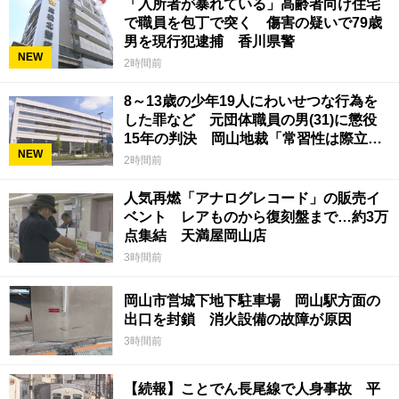
「入所者が暴れている」高齢者向け住宅
で職員を包丁で突く 傷害の疑いで79歳
男を現行犯逮捕 香川県警
NEW
2時間前
8～13歳の少年19人にわいせつな行為を
した罪など 元団体職員の男(31)に懲役
15年の判決 岡山地裁「常習性は際立っ
NEW
ていて被害結果も非常に重い」
2時間前
人気再燃「アナログレコード」の販売イ
ベント レアものから復刻盤まで…約3万
点集結 天満屋岡山店
3時間前
岡山市営城下地下駐車場 岡山駅方面の
出口を封鎖 消火設備の故障が原因
3時間前
【続報】ことでん長尾線で人身事故 平