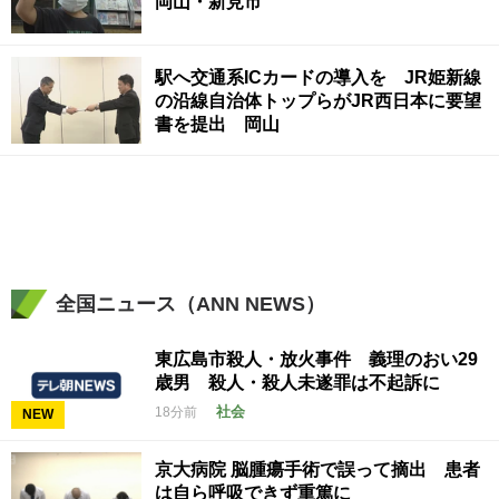
岡山・新見市
駅へ交通系ICカードの導入を JR姫新線
の沿線自治体トップらがJR西日本に要望
書を提出 岡山
全国ニュース（ANN NEWS）
東広島市殺人・放火事件 義理のおい29
歳男 殺人・殺人未遂罪は不起訴に
社会
18分前
NEW
京大病院 脳腫瘍手術で誤って摘出 患者
は自ら呼吸できず重篤に