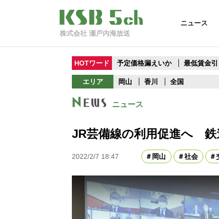
ニュース
株式会社 瀬戸内海放送
HOTワード
予定価格漏えいか
最低賃金引
エリア
岡山
香川
全国
ニュース
JR芸備線の利用促進へ 
2022/2/7 18:47
岡山
社会