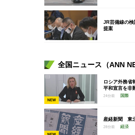
JR芸備線の
提案
全国ニュース（ANN N
ロシア外務省
平和宣言を非
国際
24分前
NEW
産経新聞 東
経済
28分前
NEW