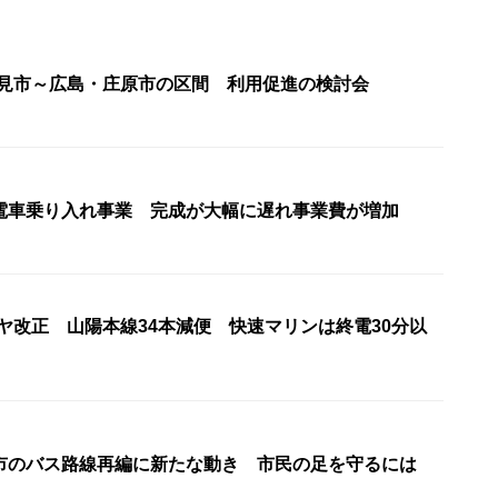
新見市～広島・庄原市の区間 利用促進の検討会
電車乗り入れ事業 完成が大幅に遅れ事業費が増加
ヤ改正 山陽本線34本減便 快速マリンは終電30分以
市のバス路線再編に新たな動き 市民の足を守るには