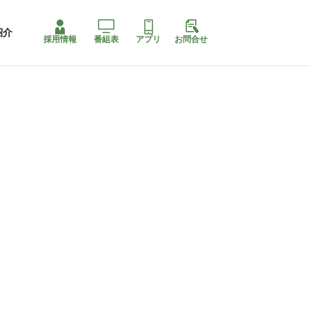
紹介
採用情報
番組表
アプリ
お問合せ
ももちゃり停止