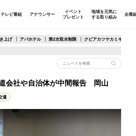
イベント
地域を元気に
テレビ番組
アナウンサー
企業
プレゼント
する取り組み
き上げ
アパホテル
第2次取水制限
クビアカツヤカミキリ
鉄道会社や自治体が中間報告 岡山
交通