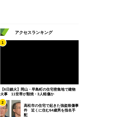
アクセスランキング
1
【6日鎮火】岡山・早島町の住宅密集地で建物
火事 11世帯が類焼・3人軽傷か
2
高松市の住宅で起きた強盗致傷事
件 近くに住む64歳男を指名手
配