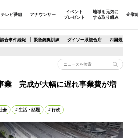
イベント
地域を元気に
テレビ番組
アナウンサー
企業
プレゼント
する取り組み
製談合事件続報
緊急銃猟訓練
ダイソー系複合店
四国最大スリ
事業 完成が大幅に遅れ事業費が増
社会
生活・話題
行政