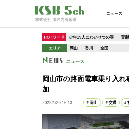
ニュース
株式会社 瀬戸内海放送
HOTワード
少年19人にわいせつの罪
官
エリア
岡山
香川
全国
ニュース
岡山市の路面電車乗り入れ
加
2022/1/20 16:13
岡山
交通