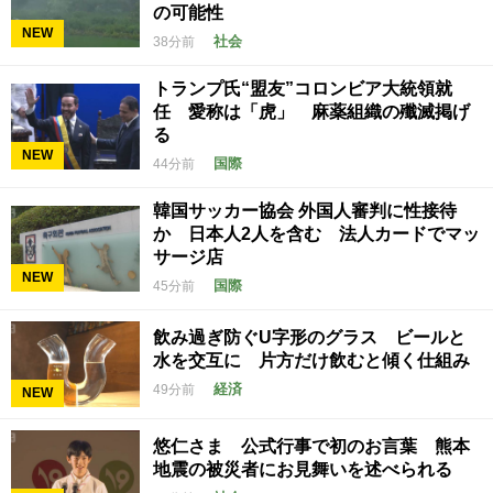
の可能性
NEW
社会
38分前
トランプ氏“盟友”コロンビア大統領就
任 愛称は「虎」 麻薬組織の殲滅掲げ
る
NEW
国際
44分前
韓国サッカー協会 外国人審判に性接待
か 日本人2人を含む 法人カードでマッ
サージ店
NEW
国際
45分前
飲み過ぎ防ぐU字形のグラス ビールと
水を交互に 片方だけ飲むと傾く仕組み
経済
49分前
NEW
悠仁さま 公式行事で初のお言葉 熊本
地震の被災者にお見舞いを述べられる