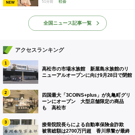
社会
51分前
NEW
全国ニュース記事一覧
アクセスランキング
1
高松市の市場水族館 新屋島水族館のリ
ニューアルオープンに向け9月28日で閉館
2
四国最大「3COINS+plus」が丸亀町グリ
ーンにオープン 大型店舗限定の商品
も 高松市
3
接骨院院長らによる自動車保険金詐欺
被害総額は2700万円超 香川県警が最終