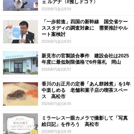
ェ ルアナ〈#推しドコ？〉
2026/8/7(金)19:54
「一歩前進」四国の新幹線 国交省ケー
ススタディの調査対象に 需要推計やル
ート案検討
2026/8/7(金)19:02
新見市の官製談合事件 建設会社は2025
年度に最低制限価格で6件落札 岡山
2026/8/7(金)18:57
香川のお正月の定番「あん餅雑煮」を1年
中楽しめる 老舗和菓子店の喫茶スペー
ス 高松市
2026/8/7(金)18:45
ミラーレス一眼カメラで撮影して「写真
絵日記」を作ろう 高松市
2026/8/7(金)18:39