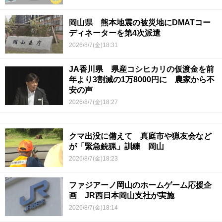
岡山県 熊本地震の被災地にDMATコー
ディネーターを第4次派遣
2026/8/7(金)18:31
JA香川県 県産コシヒカリの仮渡金を前
年より3割減の1万8000円に 農家から不
安の声
2026/8/7(金)18:27
クマ出没に備えて 真庭市や猟友会など
が「緊急銃猟」訓練 岡山
2026/8/7(金)18:23
ファジアーノ岡山のホームゲーム応援企
画 JR西日本岡山支社が実施
2026/8/7(金)18:14