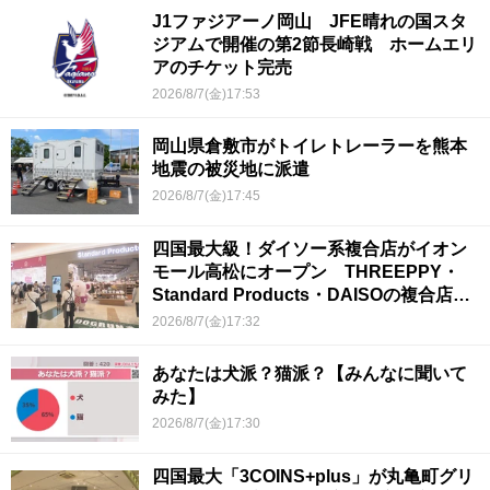
J1ファジアーノ岡山 JFE晴れの国スタ
ジアムで開催の第2節長崎戦 ホームエリ
アのチケット完売
2026/8/7(金)17:53
岡山県倉敷市がトイレトレーラーを熊本
地震の被災地に派遣
2026/8/7(金)17:45
四国最大級！ダイソー系複合店がイオン
モール高松にオープン THREEPPY・
Standard Products・DAISOの複合店は
香川県初
2026/8/7(金)17:32
あなたは犬派？猫派？【みんなに聞いて
みた】
2026/8/7(金)17:30
四国最大「3COINS+plus」が丸亀町グリ