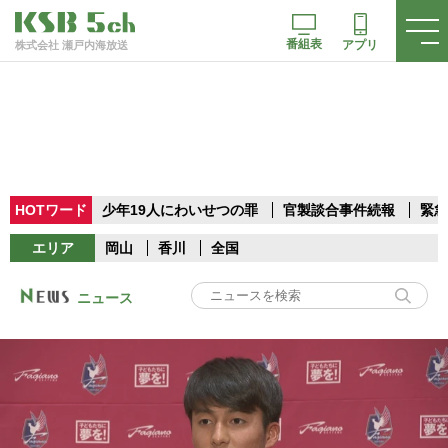
番組表
アプリ
株式会社 瀬戸内海放送
HOTワード
少年19人にわいせつの罪
官製談合事件続報
緊急
エリア
岡山
香川
全国
ニュース