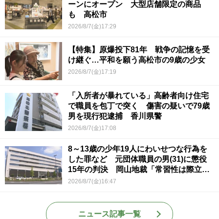
ーンにオープン 大型店舗限定の商品
も 高松市
2026/8/7(金)17:29
【特集】原爆投下81年 戦争の記憶を受
け継ぐ…平和を願う高松市の9歳の少女
2026/8/7(金)17:19
「入所者が暴れている」高齢者向け住宅
で職員を包丁で突く 傷害の疑いで79歳
男を現行犯逮捕 香川県警
2026/8/7(金)17:08
8～13歳の少年19人にわいせつな行為を
した罪など 元団体職員の男(31)に懲役
15年の判決 岡山地裁「常習性は際立っ
ていて被害結果も非常に重い」
2026/8/7(金)16:47
ニュース記事一覧