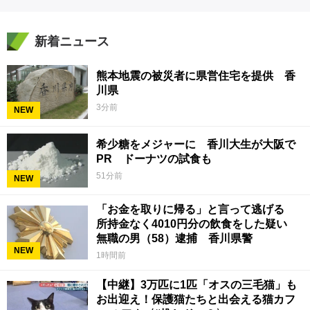
新着ニュース
熊本地震の被災者に県営住宅を提供 香
川県
3分前
NEW
希少糖をメジャーに 香川大生が大阪で
PR ドーナツの試食も
51分前
NEW
「お金を取りに帰る」と言って逃げる
所持金なく4010円分の飲食をした疑い
無職の男（58）逮捕 香川県警
NEW
1時間前
【中継】3万匹に1匹「オスの三毛猫」も
お出迎え！保護猫たちと出会える猫カフ