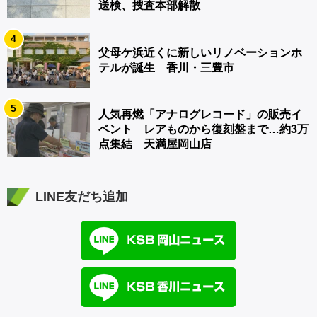
送検、捜査本部解散
4
父母ケ浜近くに新しいリノベーションホ
テルが誕生 香川・三豊市
5
人気再燃「アナログレコード」の販売イ
ベント レアものから復刻盤まで…約3万
点集結 天満屋岡山店
LINE友だち追加