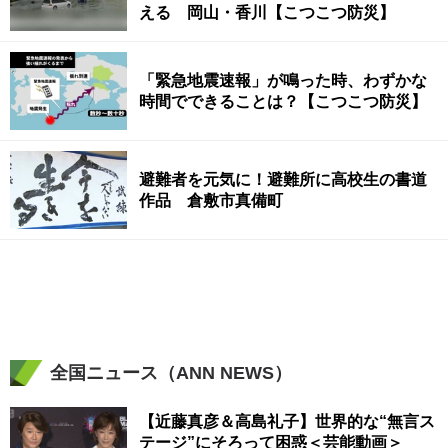
える 岡山・香川【こつこつ防災】
「緊急地震速報」が鳴った時、わずかな
時間でできることは？【こつこつ防災】
避難者を元気に！避難所に高校生の書道
作品 倉敷市真備町
全国ニュース（ANN NEWS）
【近藤真彦＆高島礼子】世界的な“無言ス
テージ”にそろって困惑＜芸能動画＞