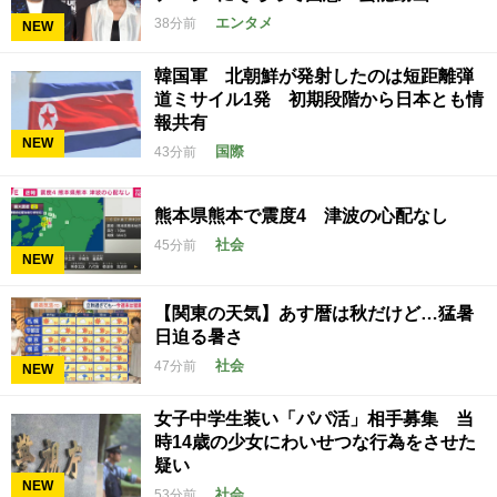
エンタメ
38分前
NEW
韓国軍 北朝鮮が発射したのは短距離弾
道ミサイル1発 初期段階から日本とも情
報共有
NEW
国際
43分前
熊本県熊本で震度4 津波の心配なし
社会
45分前
NEW
【関東の天気】あす暦は秋だけど…猛暑
日迫る暑さ
社会
47分前
NEW
女子中学生装い「パパ活」相手募集 当
時14歳の少女にわいせつな行為をさせた
疑い
NEW
社会
53分前