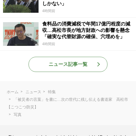
しかない」
4時間前
食料品の消費減税で年間17億円程度の減
収…高松市長が地方財政への影響を懸念
「確実な代替財源の確保、穴埋めを」
4時間前
ニュース記事一覧
ホーム
ニュース
特集
「被災者の言葉」を書に…次の世代に残し伝える書道家 高松市
【こつこつ防災】
写真