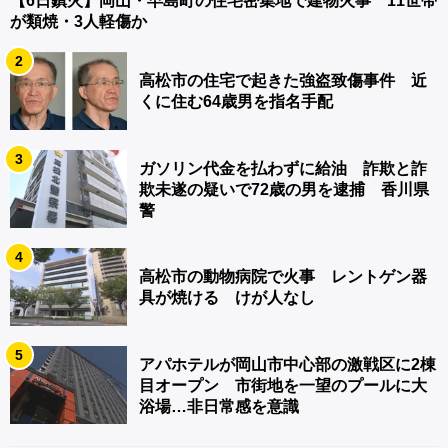
【6日鎮火】岡山・早島町の住宅密集地で建物火事 11世帯
が類焼・3人軽傷か
2
高松市の住宅で起きた強盗致傷事件 近
くに住む64歳男を指名手配
3
ガソリン代金を払わずに給油 詐欺と詐
欺未遂の疑いで72歳の男を逮捕 香川県
警
4
高松市の動物病院で火事 レントゲン器
具が焼ける けが人なし
5
アパホテルが岡山市中心部の激戦区に2棟
目オープン 市街地を一望のプールに大
浴場…非日常感を意識