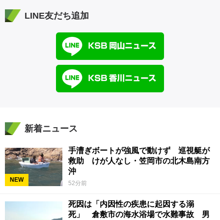
LINE友だち追加
新着ニュース
手漕ぎボートが強風で動けず 巡視艇が
救助 けが人なし・笠岡市の北木島南方
沖
NEW
52分前
死因は「内因性の疾患に起因する溺
死」 倉敷市の海水浴場で水難事故 男