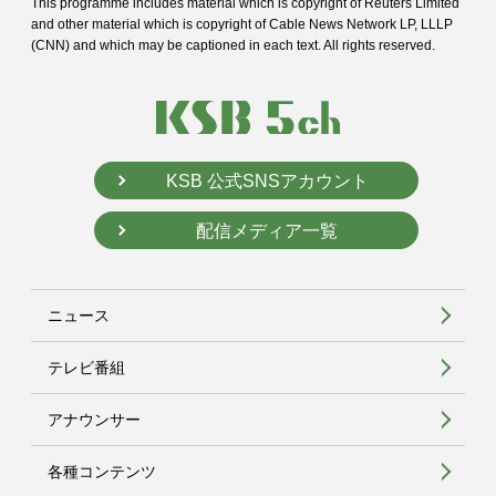
This programme includes material which is copyright of Reuters Limited
and
other material which is copyright of Cable News Network LP, LLLP
(CNN) and
which may be captioned in each text. All rights reserved.
KSB 公式SNSアカウント
配信メディア一覧
ニュース
テレビ番組
アナウンサー
各種コンテンツ