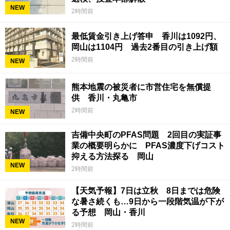
NEW
2時間前
最低賃金引き上げ答申 香川は1092円、
岡山は1104円 過去2番目の引き上げ額
2時間前
NEW
熊本地震の被災者に市営住宅を無償提
供 香川・丸亀市
2時間前
NEW
吉備中央町のPFAS問題 2回目の実証事
業の概要明らかに PFAS濃度下げコスト
抑える方法探る 岡山
NEW
2時間前
【天気予報】7日は立秋 8日までは危険
な暑さ続くも…9日から一段階気温が下が
る予想 岡山・香川
NEW
2時間前