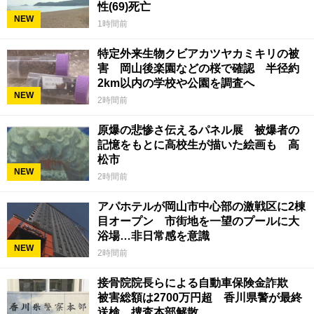
性(69)死亡
NEW
1時間前
特定外来生物クビアカツヤカミキリの被
害 岡山後楽園などの桜で確認 半径約
2km以内の学校や公園を調査へ
NEW
2時間前
原爆の悲惨さ伝えるパネル展 被爆者の
記憶をもとに高校生が描いた絵画も 高
松市
NEW
2時間前
アパホテルが岡山市中心部の激戦区に2棟
目オープン 市街地を一望のプールに大
浴場…非日常感を意識
NEW
2時間前
接骨院院長らによる自動車保険金詐欺
被害総額は2700万円超 香川県警が最終
送検、捜査本部解散