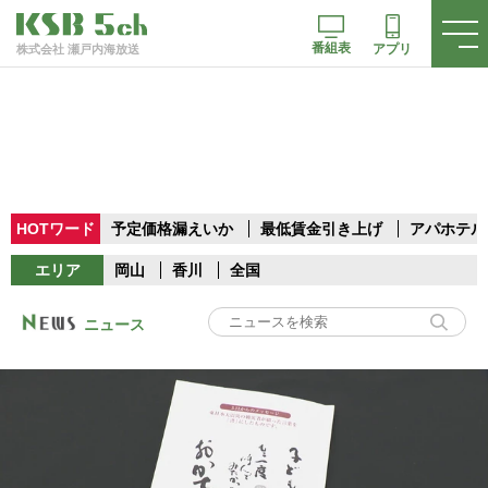
番組表
アプリ
株式会社 瀬戸内海放送
HOTワード
予定価格漏えいか
最低賃金引き上げ
アパホテル
エリア
岡山
香川
全国
ニュース