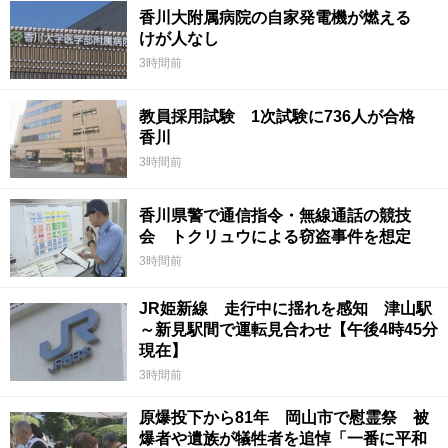
香川大附属病院の自家発電機が燃える
けが人なし
3時間前
教員採用試験 1次試験に736人が合格
香川
3時間前
香川県警で通信指令・無線通話の競技
会 トクリュウによる窃盗事件を想定
3時間前
JR姫新線 走行中に揺れを感知 津山駅
～新見駅間で運転見合わせ【午後4時45分
現在】
3時間前
原爆投下から81年 岡山市で慰霊祭 被
爆者や遺族が犠牲者を追悼「一番に平和