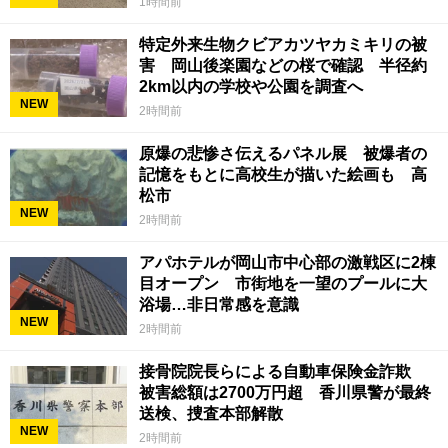
1時間前
特定外来生物クビアカツヤカミキリの被
害 岡山後楽園などの桜で確認 半径約
2km以内の学校や公園を調査へ
NEW
2時間前
原爆の悲惨さ伝えるパネル展 被爆者の
記憶をもとに高校生が描いた絵画も 高
松市
NEW
2時間前
アパホテルが岡山市中心部の激戦区に2棟
目オープン 市街地を一望のプールに大
浴場…非日常感を意識
NEW
2時間前
接骨院院長らによる自動車保険金詐欺
被害総額は2700万円超 香川県警が最終
送検、捜査本部解散
NEW
2時間前