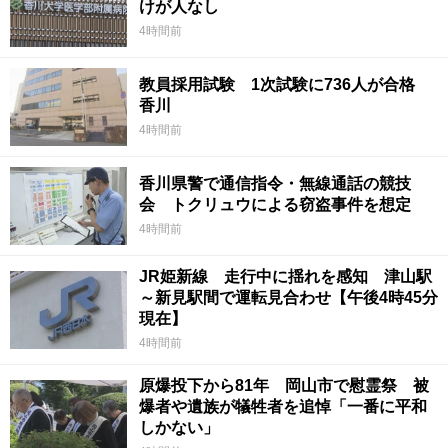
けが人なし
4時間前
教員採用試験 1次試験に736人が合格
香川
4時間前
香川県警で通信指令・無線通話の競技
会 トクリュウによる窃盗事件を想定
4時間前
JR姫新線 走行中に揺れを感知 津山駅
～新見駅間で運転見合わせ【午後4時45分
現在】
4時間前
原爆投下から81年 岡山市で慰霊祭 被
爆者や遺族が犠牲者を追悼「一番に平和
しかない」