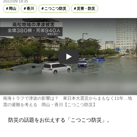
2022/3/9 18:35
岡山
香川
こつこつ防災
災害・防災
Play
南海トラフで津波の影響は？ 東日本大震災からまもなく11年…地
震の避難を考える 岡山・香川【こつこつ防災】
防災の話題をお伝えする「こつこつ防災」。