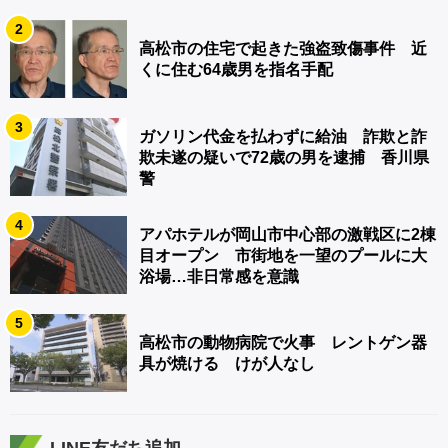
2
高松市の住宅で起きた強盗致傷事件 近
くに住む64歳男を指名手配
3
ガソリン代金を払わずに給油 詐欺と詐
欺未遂の疑いで72歳の男を逮捕 香川県
警
4
アパホテルが岡山市中心部の激戦区に2棟
目オープン 市街地を一望のプールに大
浴場…非日常感を意識
5
高松市の動物病院で火事 レントゲン器
具が焼ける けが人なし