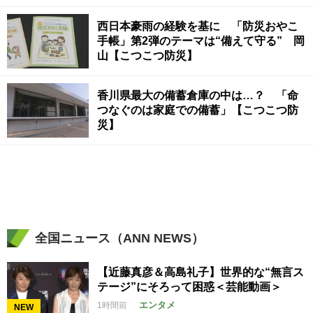
西日本豪雨の経験を基に 「防災おやこ
手帳」第2弾のテーマは“備えて守る” 岡
山【こつこつ防災】
香川県最大の備蓄倉庫の中は…？ 「命
つなぐのは家庭での備蓄」【こつこつ防
災】
全国ニュース（ANN NEWS）
【近藤真彦＆高島礼子】世界的な“無言ス
テージ”にそろって困惑＜芸能動画＞
エンタメ
1時間前
NEW