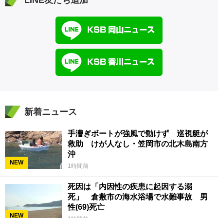
LINE友だち追加
新着ニュース
手漕ぎボートが強風で動けず 巡視艇が
救助 けが人なし・笠岡市の北木島南方
沖
NEW
1時間前
死因は「内因性の疾患に起因する溺
死」 倉敷市の海水浴場で水難事故 男
性(69)死亡
NEW