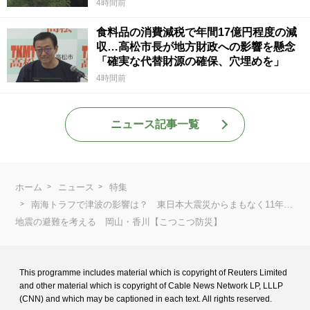
4時間前
食料品の消費減税で年間17億円程度の減
収…高松市長が地方財政への影響を懸念
「確実な代替財源の確保、穴埋めを」
4時間前
ニュース記事一覧
ホーム
ニュース
特集
南海トラフで津波の影響は？ 東日本大震災からまもなく11年…
地震の避難を考える 岡山・香川【こつこつ防災】
This programme includes material which is copyright of Reuters Limited
and
other material which is copyright of Cable News Network LP, LLLP
(CNN) and
which may be captioned in each text. All rights reserved.