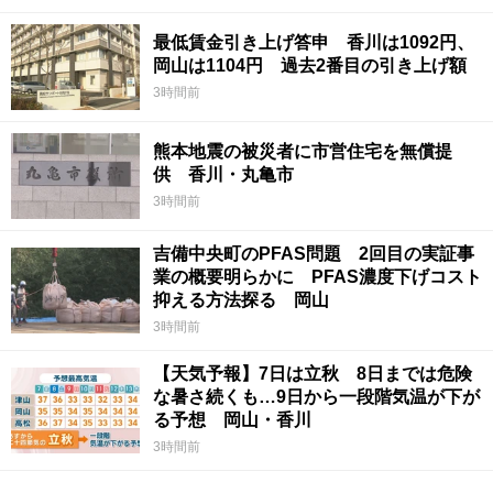
最低賃金引き上げ答申 香川は1092円、
岡山は1104円 過去2番目の引き上げ額
3時間前
熊本地震の被災者に市営住宅を無償提
供 香川・丸亀市
3時間前
吉備中央町のPFAS問題 2回目の実証事
業の概要明らかに PFAS濃度下げコスト
抑える方法探る 岡山
3時間前
【天気予報】7日は立秋 8日までは危険
な暑さ続くも…9日から一段階気温が下が
る予想 岡山・香川
3時間前