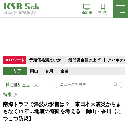
番組表
アプリ
株式会社 瀬戸内海放送
HOTワード
予定価格漏えいか
最低賃金引き上げ
アパホテル
エリア
岡山
香川
全国
ニュース
特集
南海トラフで津波の影響は？ 東日本大震災からま
もなく11年…地震の避難を考える 岡山・香川【こ
つこつ防災】