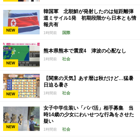
韓国軍 北朝鮮が発射したのは短距離弾
道ミサイル1発 初期段階から日本とも情
報共有
NEW
国際
1時間前
熊本県熊本で震度4 津波の心配なし
社会
1時間前
NEW
【関東の天気】あす暦は秋だけど…猛暑
日迫る暑さ
社会
1時間前
NEW
女子中学生装い「パパ活」相手募集 当
時14歳の少女にわいせつな行為をさせた
疑い
NEW
社会
1時間前