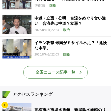
国際
5時間前
中道・立憲・公明 合流をめぐり食い違
い 合流先は中道？立憲？
政治
2026/8/7(金)22:24
イラン攻撃 米国がミサイル不足？「危険
な水準」
国際
2026/8/7(金)22:03
全国ニュース記事一覧
アクセスランキング
1
高松市の市場水族館 新屋島水族館のリ