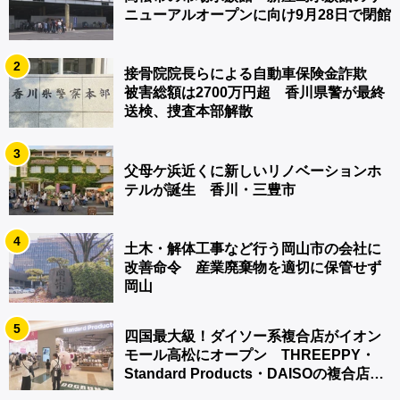
ニューアルオープンに向け9月28日で閉館
2
接骨院院長らによる自動車保険金詐欺
被害総額は2700万円超 香川県警が最終
送検、捜査本部解散
3
父母ケ浜近くに新しいリノベーションホ
テルが誕生 香川・三豊市
4
土木・解体工事など行う岡山市の会社に
改善命令 産業廃棄物を適切に保管せず
岡山
5
四国最大級！ダイソー系複合店がイオン
モール高松にオープン THREEPPY・
Standard Products・DAISOの複合店は
香川県初