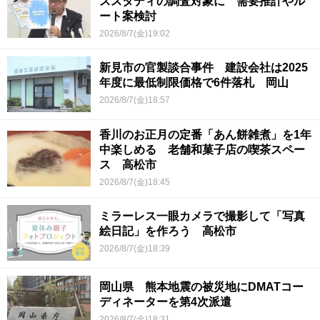
ススタディの調査対象に 需要推計やル
ート案検討
2026/8/7(金)19:02
新見市の官製談合事件 建設会社は2025
年度に最低制限価格で6件落札 岡山
2026/8/7(金)18:57
香川のお正月の定番「あん餅雑煮」を1年
中楽しめる 老舗和菓子店の喫茶スペー
ス 高松市
2026/8/7(金)18:45
ミラーレス一眼カメラで撮影して「写真
絵日記」を作ろう 高松市
2026/8/7(金)18:39
岡山県 熊本地震の被災地にDMATコー
ディネーターを第4次派遣
2026/8/7(金)18:31