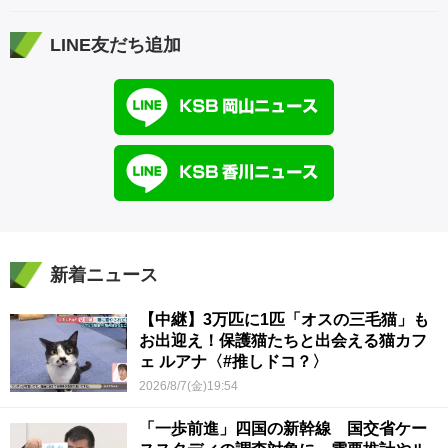
LINE友だち追加
新着ニュース
【中継】3万匹に1匹「オスの三毛猫」も
お出迎え！保護猫たちと出会える猫カフ
ェ ルアナ〈#推しドコ？〉
2026/8/7(金)19:54
「一歩前進」四国の新幹線 国交省ケー