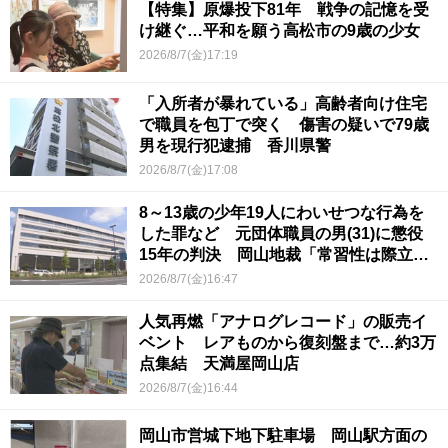
【特集】原爆投下81年 戦争の記憶を受
け継ぐ…平和を願う高松市の9歳の少女
2026/8/7(金)17:19
「入所者が暴れている」高齢者向け住宅
で職員を包丁で突く 傷害の疑いで79歳
男を現行犯逮捕 香川県警
2026/8/7(金)17:08
8～13歳の少年19人にわいせつな行為を
した罪など 元団体職員の男(31)に懲役
15年の判決 岡山地裁「常習性は際立っ
ていて被害結果も非常に重い」
2026/8/7(金)16:47
人気再燃「アナログレコード」の販売イ
ベント レアものから復刻盤まで…約3万
点集結 天満屋岡山店
2026/8/7(金)16:44
岡山市営城下地下駐車場 岡山駅方面の