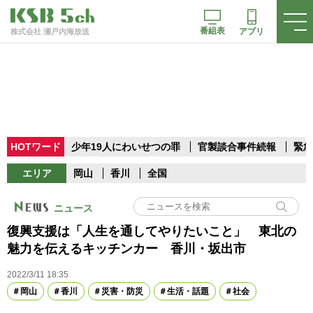
番組表
アプリ
株式会社 瀬戸内海放送
HOTワード
少年19人にわいせつの罪
官製談合事件続報
緊急
エリア
岡山
香川
全国
ニュース
復興支援は「人生を通してやりたいこと」 東北の
魅力を伝えるキッチンカー 香川・坂出市
2022/3/11 18:35
岡山
香川
災害・防災
生活・話題
社会