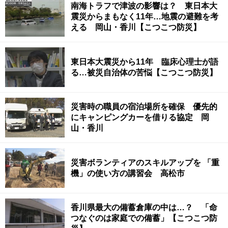
南海トラフで津波の影響は？ 東日本大
震災からまもなく11年…地震の避難を考
える 岡山・香川【こつこつ防災】
東日本大震災から11年 臨床心理士が語
る…被災自治体の苦悩【こつこつ防災】
災害時の職員の宿泊場所を確保 優先的
にキャンピングカーを借りる協定 岡
山・香川
災害ボランティアのスキルアップを 「重
機」の使い方の講習会 高松市
香川県最大の備蓄倉庫の中は…？ 「命
つなぐのは家庭での備蓄」【こつこつ防