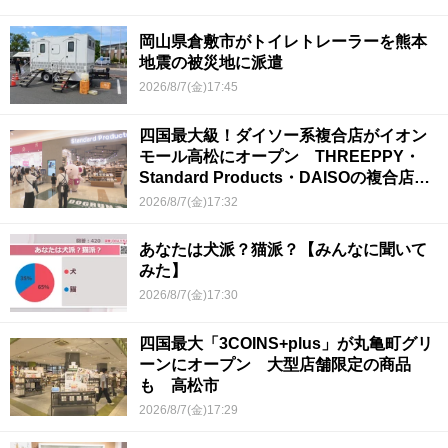
岡山県倉敷市がトイレトレーラーを熊本
地震の被災地に派遣
2026/8/7(金)17:45
四国最大級！ダイソー系複合店がイオン
モール高松にオープン THREEPPY・
Standard Products・DAISOの複合店は
香川県初
2026/8/7(金)17:32
あなたは犬派？猫派？【みんなに聞いて
みた】
2026/8/7(金)17:30
四国最大「3COINS+plus」が丸亀町グリ
ーンにオープン 大型店舗限定の商品
も 高松市
2026/8/7(金)17:29