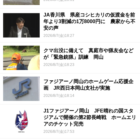
JA香川県 県産コシヒカリの仮渡金を前
年より3割減の1万8000円に 農家から不
安の声
2026/8/7(金)18:27
クマ出没に備えて 真庭市や猟友会など
が「緊急銃猟」訓練 岡山
2026/8/7(金)18:23
ファジアーノ岡山のホームゲーム応援企
画 JR西日本岡山支社が実施
2026/8/7(金)18:14
J1ファジアーノ岡山 JFE晴れの国スタ
ジアムで開催の第2節長崎戦 ホームエリ
アのチケット完売
2026/8/7(金)17:53