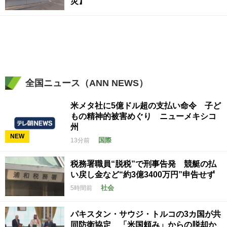
災】
全国ニュース（ANN NEWS）
米メタ社に5億ドル超の支払い命令 子ど
もの精神的被害めぐり ニューメキシコ
州
NEW
国際
13分前
税務署職員“脱税”で刑事告発 競艇の払
い戻し金など“約3億3400万円”申告せず
社会
5時間前
パキスタン・サウジ・トルコの3カ国が共
同防衛協定 「米国頼み」からの脱却か