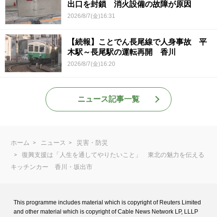
出口を封鎖 消火設備の故障が原因
2026/8/7(金)16:31
【続報】ことでん長尾線で人身事故 平
木駅～長尾駅の運転再開 香川
2026/8/7(金)16:20
ニュース記事一覧
ホーム
ニュース
災害・防災
復興支援は「人生を通してやりたいこと」 東北の魅力を伝える
キッチンカー 香川・坂出市
This programme includes material which is copyright of Reuters Limited
and
other material which is copyright of Cable News Network LP, LLLP