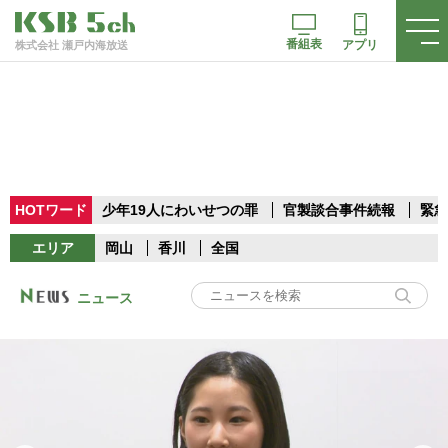
番組表
アプリ
株式会社 瀬戸内海放送
HOTワード
少年19人にわいせつの罪
官製談合事件続報
緊急
エリア
岡山
香川
全国
ニュース