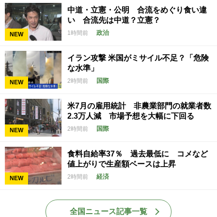
中道・立憲・公明 合流をめぐり食い違
い 合流先は中道？立憲？
政治
1時間前
NEW
イラン攻撃 米国がミサイル不足？「危険
な水準」
国際
2時間前
NEW
米7月の雇用統計 非農業部門の就業者数
2.3万人減 市場予想を大幅に下回る
国際
2時間前
NEW
食料自給率37％ 過去最低に コメなど
値上がりで生産額ベースは上昇
経済
2時間前
NEW
全国ニュース記事一覧