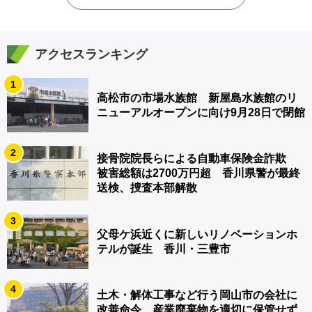
アクセスランキング
1
高松市の市場水族館 新屋島水族館のリ
ニューアルオープンに向け9月28日で閉館
2
接骨院院長らによる自動車保険金詐欺
被害総額は2700万円超 香川県警が最終
送検、捜査本部解散
3
父母ケ浜近くに新しいリノベーションホ
テルが誕生 香川・三豊市
4
土木・解体工事など行う岡山市の会社に
改善命令 産業廃棄物を適切に保管せず