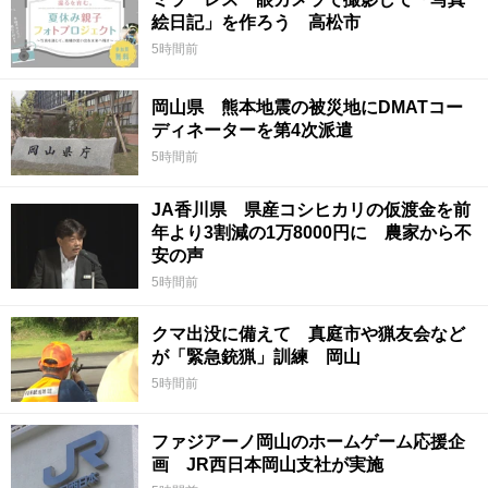
絵日記」を作ろう 高松市
5時間前
岡山県 熊本地震の被災地にDMATコー
ディネーターを第4次派遣
5時間前
JA香川県 県産コシヒカリの仮渡金を前
年より3割減の1万8000円に 農家から不
安の声
5時間前
クマ出没に備えて 真庭市や猟友会など
が「緊急銃猟」訓練 岡山
5時間前
ファジアーノ岡山のホームゲーム応援企
画 JR西日本岡山支社が実施