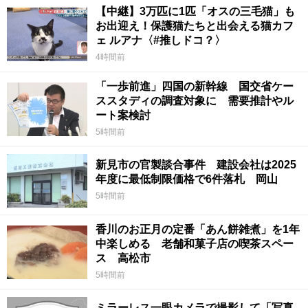
【中継】3万匹に1匹「オスの三毛猫」も
お出迎え！保護猫たちと出会える猫カフ
ェ ルアナ〈#推しドコ？〉
4時間前
「一歩前進」四国の新幹線 国交省ケー
ススタディの調査対象に 需要推計やル
ート案検討
5時間前
新見市の官製談合事件 建設会社は2025
年度に最低制限価格で6件落札 岡山
5時間前
香川のお正月の定番「あん餅雑煮」を1年
中楽しめる 老舗和菓子店の喫茶スペー
ス 高松市
5時間前
ミラーレス一眼カメラで撮影して「写真