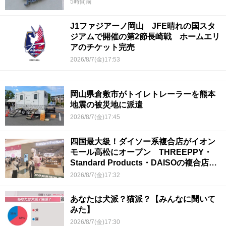
5時間前
J1ファジアーノ岡山 JFE晴れの国スタ
ジアムで開催の第2節長崎戦 ホームエリ
アのチケット完売
2026/8/7(金)17:53
岡山県倉敷市がトイレトレーラーを熊本
地震の被災地に派遣
2026/8/7(金)17:45
四国最大級！ダイソー系複合店がイオン
モール高松にオープン THREEPPY・
Standard Products・DAISOの複合店は
香川県初
2026/8/7(金)17:32
あなたは犬派？猫派？【みんなに聞いて
みた】
2026/8/7(金)17:30