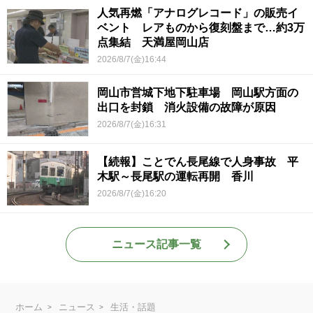
人気再燃「アナログレコード」の販売イ
ベント レアものから復刻盤まで…約3万
点集結 天満屋岡山店
2026/8/7(金)16:44
岡山市営城下地下駐車場 岡山駅方面の
出口を封鎖 消火設備の故障が原因
2026/8/7(金)16:31
【続報】ことでん長尾線で人身事故 平
木駅～長尾駅の運転再開 香川
2026/8/7(金)16:20
ニュース記事一覧
ホーム
ニュース
生活・話題