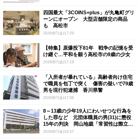
四国最大「3COINS+plus」が丸亀町グリ
ーンにオープン 大型店舗限定の商品
も 高松市
2026/8/7(金)17:29
【特集】原爆投下81年 戦争の記憶を受
け継ぐ…平和を願う高松市の9歳の少女
2026/8/7(金)17:19
「入所者が暴れている」高齢者向け住宅
で職員を包丁で突く 傷害の疑いで79歳
男を現行犯逮捕 香川県警
2026/8/7(金)17:08
8～13歳の少年19人にわいせつな行為を
した罪など 元団体職員の男(31)に懲役
15年の判決 岡山地裁「常習性は際立っ
ていて被害結果も非常に重い」
2026/8/7(金)16:47