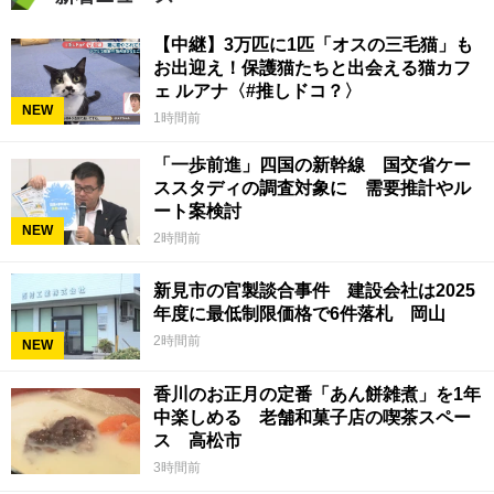
【中継】3万匹に1匹「オスの三毛猫」も
お出迎え！保護猫たちと出会える猫カフ
ェ ルアナ〈#推しドコ？〉
NEW
1時間前
「一歩前進」四国の新幹線 国交省ケー
ススタディの調査対象に 需要推計やル
ート案検討
NEW
2時間前
新見市の官製談合事件 建設会社は2025
年度に最低制限価格で6件落札 岡山
2時間前
NEW
香川のお正月の定番「あん餅雑煮」を1年
中楽しめる 老舗和菓子店の喫茶スペー
ス 高松市
3時間前