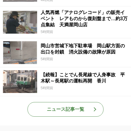
人気再燃「アナログレコード」の販売イ
ベント レアものから復刻盤まで…約3万
点集結 天満屋岡山店
5時間前
岡山市営城下地下駐車場 岡山駅方面の
出口を封鎖 消火設備の故障が原因
5時間前
【続報】ことでん長尾線で人身事故 平
木駅～長尾駅の運転再開 香川
5時間前
ニュース記事一覧