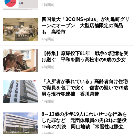
4時間前
四国最大「3COINS+plus」が丸亀町グリ
ーンにオープン 大型店舗限定の商品
も 高松市
4時間前
【特集】原爆投下81年 戦争の記憶を受
け継ぐ…平和を願う高松市の9歳の少女
4時間前
「入所者が暴れている」高齢者向け住宅
で職員を包丁で突く 傷害の疑いで79歳
男を現行犯逮捕 香川県警
4時間前
8～13歳の少年19人にわいせつな行為を
した罪など 元団体職員の男(31)に懲役
15年の判決 岡山地裁「常習性は際立っ
ていて被害結果も非常に重い」
4時間前