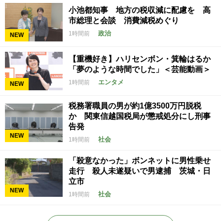
小池都知事 地方の税収減に配慮を 高
市総理と会談 消費減税めぐり
政治
1時間前
NEW
【重機好き】ハリセンボン・箕輪はるか
「夢のような時間でした」＜芸能動画＞
エンタメ
1時間前
NEW
税務署職員の男が約1億3500万円脱税
か 関東信越国税局が懲戒処分にし刑事
告発
NEW
社会
1時間前
「殺意なかった」ボンネットに男性乗せ
走行 殺人未遂疑いで男逮捕 茨城・日
立市
NEW
社会
1時間前