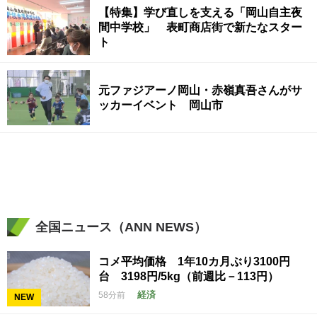
【特集】学び直しを支える「岡山自主夜
間中学校」 表町商店街で新たなスター
ト
元ファジアーノ岡山・赤嶺真吾さんがサ
ッカーイベント 岡山市
全国ニュース（ANN NEWS）
コメ平均価格 1年10カ月ぶり3100円
台 3198円/5kg（前週比－113円）
経済
58分前
NEW