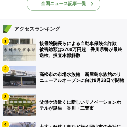
全国ニュース記事一覧
アクセスランキング
1
接骨院院長らによる自動車保険金詐欺
被害総額は2700万円超 香川県警が最終
送検、捜査本部解散
2
高松市の市場水族館 新屋島水族館のリ
ニューアルオープンに向け9月28日で閉館
3
父母ケ浜近くに新しいリノベーションホ
テルが誕生 香川・三豊市
4
土木・解体工事など行う岡山市の会社に