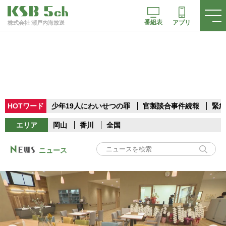
番組表
アプリ
株式会社 瀬戸内海放送
HOTワード
少年19人にわいせつの罪
官製談合事件続報
緊急
エリア
岡山
香川
全国
ニュース