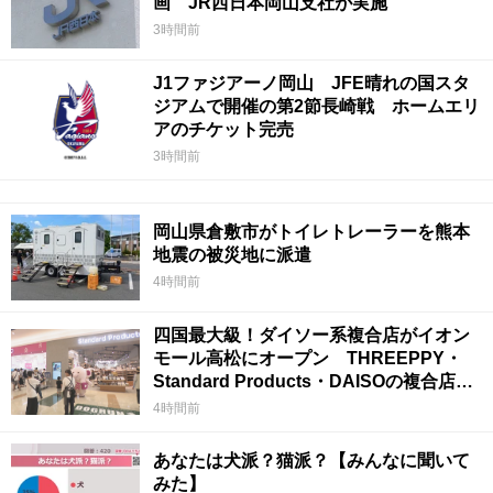
画 JR西日本岡山支社が実施
3時間前
J1ファジアーノ岡山 JFE晴れの国スタ
ジアムで開催の第2節長崎戦 ホームエリ
アのチケット完売
3時間前
岡山県倉敷市がトイレトレーラーを熊本
地震の被災地に派遣
4時間前
四国最大級！ダイソー系複合店がイオン
モール高松にオープン THREEPPY・
Standard Products・DAISOの複合店は
香川県初
4時間前
あなたは犬派？猫派？【みんなに聞いて
みた】