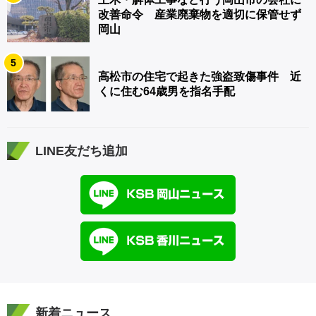
改善命令 産業廃棄物を適切に保管せず
岡山
5
高松市の住宅で起きた強盗致傷事件 近
くに住む64歳男を指名手配
LINE友だち追加
新着ニュース