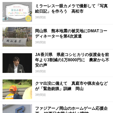
ミラーレス一眼カメラで撮影して「写真
絵日記」を作ろう 高松市
3時間前
岡山県 熊本地震の被災地にDMATコー
ディネーターを第4次派遣
3時間前
JA香川県 県産コシヒカリの仮渡金を前
年より3割減の1万8000円に 農家から不
安の声
3時間前
クマ出没に備えて 真庭市や猟友会など
が「緊急銃猟」訓練 岡山
3時間前
ファジアーノ岡山のホームゲーム応援企