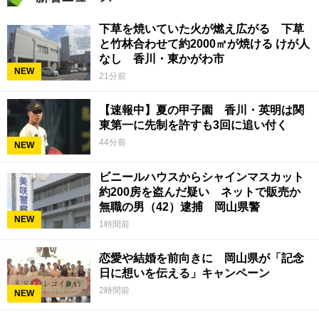
下草を焼いていた火が燃え広がる 下草
と竹林合わせて約2000㎡が焼ける けが人
なし 香川・東かがわ市
NEW
21分前
【速報中】夏の甲子園 香川・英明は関
東第一に先制を許すも3回に追い付く
44分前
NEW
ビニールハウスからシャインマスカット
約200房を盗んだ疑い ネットで販売か
無職の男（42）逮捕 岡山県警
NEW
1時間前
恋愛や結婚を前向きに 岡山県が「記念
日に想いを伝える」キャンペーン
2時間前
NEW