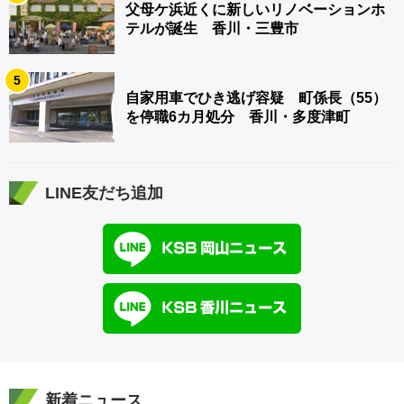
父母ケ浜近くに新しいリノベーションホ
テルが誕生 香川・三豊市
5
自家用車でひき逃げ容疑 町係長（55）
を停職6カ月処分 香川・多度津町
LINE友だち追加
新着ニュース