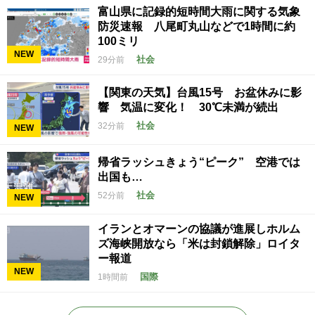
富山県に記録的短時間大雨に関する気象
防災速報 八尾町丸山などで1時間に約
100ミリ
NEW
社会
29分前
【関東の天気】台風15号 お盆休みに影
響 気温に変化！ 30℃未満が続出
社会
32分前
NEW
帰省ラッシュきょう“ピーク” 空港では
出国も…
社会
52分前
NEW
イランとオマーンの協議が進展しホルム
ズ海峡開放なら「米は封鎖解除」ロイタ
ー報道
NEW
国際
1時間前