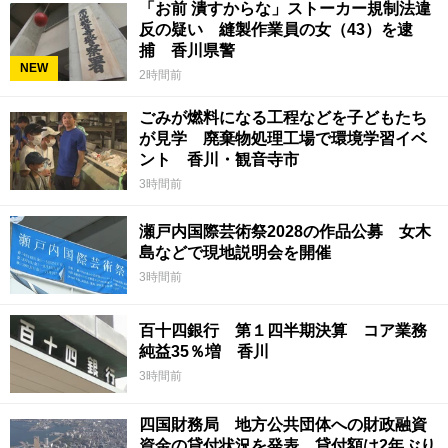
「お前 潰すからな」ストーカー規制法違
反の疑い 縫製作業員の女（43）を逮
捕 香川県警
NEW
2時間前
ごみが燃料になる工程などを子どもたち
が見学 廃棄物処理工場で環境学習イベ
ント 香川・観音寺市
3時間前
瀬戸内国際芸術祭2028の作品公募 女木
島などで現地説明会を開催
3時間前
百十四銀行 第１四半期決算 コア業務
純益35％増 香川
3時間前
四国財務局 地方公共団体への財政融資
資金の貸付状況を発表 貸付額は2年ぶり