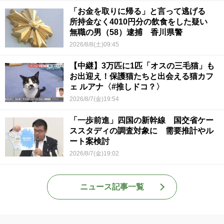
「お金を取りに帰る」と言って逃げる
所持金なく4010円分の飲食をした疑い
無職の男（58）逮捕 香川県警
2026/8/8(土)09:45
【中継】3万匹に1匹「オスの三毛猫」も
お出迎え！保護猫たちと出会える猫カフ
ェ ルアナ〈#推しドコ？〉
2026/8/7(金)19:54
「一歩前進」四国の新幹線 国交省ケー
ススタディの調査対象に 需要推計やル
ート案検討
2026/8/7(金)19:02
ニュース記事一覧