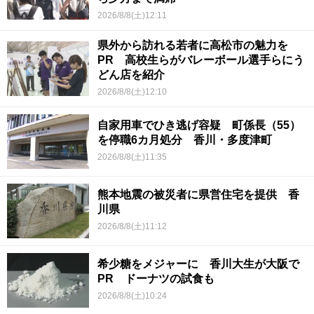
2026/8/8(土)12:11
県外から訪れる若者に高松市の魅力を
PR 高校生らがバレーボール選手らにう
どん店を紹介
2026/8/8(土)12:10
自家用車でひき逃げ容疑 町係長（55）
を停職6カ月処分 香川・多度津町
2026/8/8(土)11:35
熊本地震の被災者に県営住宅を提供 香
川県
2026/8/8(土)11:12
希少糖をメジャーに 香川大生が大阪で
PR ドーナツの試食も
2026/8/8(土)10:24