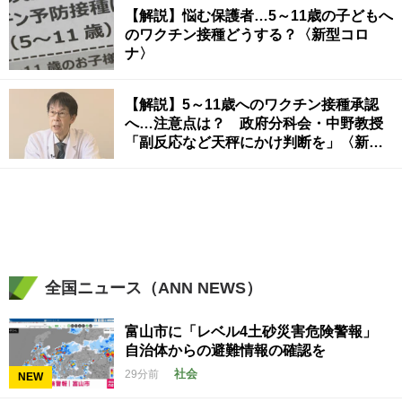
【解説】悩む保護者…5～11歳の子どもへ
のワクチン接種どうする？〈新型コロ
ナ〉
【解説】5～11歳へのワクチン接種承認
へ…注意点は？ 政府分科会・中野教授
「副反応など天秤にかけ判断を」〈新型
コロナ〉
全国ニュース（ANN NEWS）
富山市に「レベル4土砂災害危険警報」
自治体からの避難情報の確認を
社会
29分前
NEW