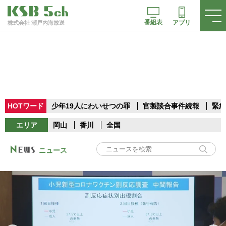
番組表
アプリ
株式会社 瀬戸内海放送
HOTワード
少年19人にわいせつの罪
官製談合事件続報
緊急
エリア
岡山
香川
全国
ニュース