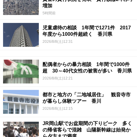
増加
5時間前
児童虐待の相談 1年間で1271件 2017
年度から1000件超続く 香川県
2026/8/8(土)12:31
配偶者からの暴力相談 1年間で1000件
超 30～40代女性の被害が多い 香川県
2026/8/8(土)12:21
都市と地方の「二地域居住」 観音寺市
が暮らし体験ツアー 香川
2026/8/8(土)12:15
JR岡山駅でお盆期間の下りピーク 多く
の帰省客らで混雑 山陽新幹線は始発か
ら夕方まで満席