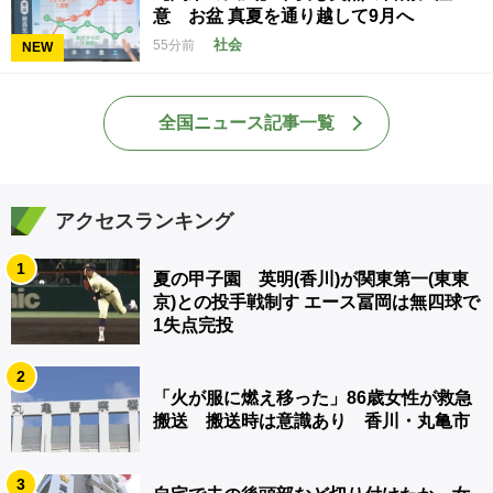
意 お盆 真夏を通り越して9月へ
社会
55分前
NEW
全国ニュース記事一覧
アクセスランキング
1
夏の甲子園 英明(香川)が関東第一(東東
京)との投手戦制す エース冨岡は無四球で
1失点完投
2
「火が服に燃え移った」86歳女性が救急
搬送 搬送時は意識あり 香川・丸亀市
3