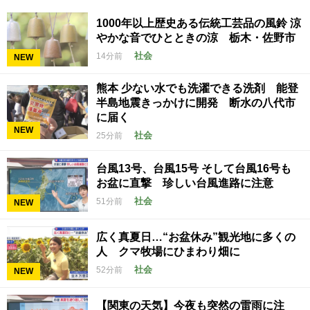
1000年以上歴史ある伝統工芸品の風鈴 涼
やかな音でひとときの涼 栃木・佐野市
社会
14分前
NEW
熊本 少ない水でも洗濯できる洗剤 能登
半島地震きっかけに開発 断水の八代市
に届く
NEW
社会
25分前
台風13号、台風15号 そして台風16号も
お盆に直撃 珍しい台風進路に注意
社会
51分前
NEW
広く真夏日…“お盆休み”観光地に多くの
人 クマ牧場にひまわり畑に
社会
52分前
NEW
【関東の天気】今夜も突然の雷雨に注