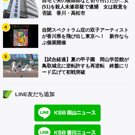
自宅で夫の後頭部など切り付けたか…女
(51)を殺人未遂容疑で逮捕 女は殺意を
否認 香川・高松市
4
自閉スペクトラム症の双子アーティスト
が香川県を飛び出し東京へ！ 新作なら
ぶ個展開催
5
【試合経過】夏の甲子園 岡山学芸館が
鳥取城北に逆転許すも再逆転 終盤にリ
ード広げて初戦突破
LINE友だち追加