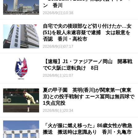
ン 香川
2026/8/9(日)10:38
自宅で夫の後頭部など切り付けたか…女
(51)を殺人未遂容疑で逮捕 女は殺意を
否認 香川・高松市
2026/8/9(日)07:17
【速報】J1・ファジアーノ岡山 開幕戦
でC大阪に逆転負け 8日
2026/8/8(土)21:07
夏の甲子園 英明(香川)が関東第一(東東
京)との投手戦制す エース冨岡は無四球で
1失点完投
2026/8/8(土)20:34
「火が服に燃え移った」86歳女性が救急
搬送 搬送時は意識あり 香川・丸亀市