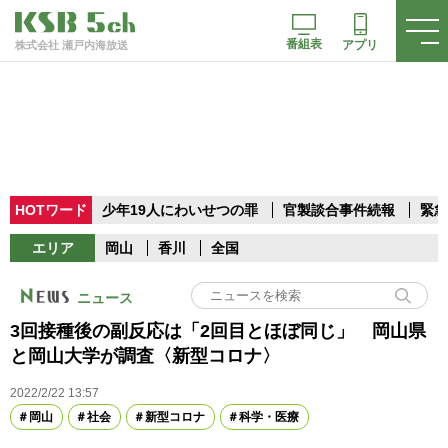
番組表
アプリ
株式会社 瀬戸内海放送
HOTワード
少年19人にわいせつの罪
官製談合事件続報
緊急
エリア
岡山
香川
全国
ニュース
3回接種後の副反応は「2回目とほぼ同じ」 岡山県
と岡山大学が調査〈新型コロナ〉
2022/2/22 13:57
岡山
社会
新型コロナ
科学・医療