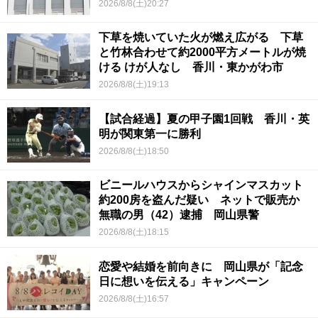
2026/8/8(土)20:27
下草を焼いていた火が燃え広がる 下草
と竹林合わせて約2000平方メートルが焼
ける けが人なし 香川・東かがわ市
2026/8/8(土)19:13
【試合経過】夏の甲子園1回戦 香川・英
明が関東第一に勝利
2026/8/8(土)18:50
ビニールハウスからシャインマスカット
約200房を盗んだ疑い ネットで販売か
無職の男（42）逮捕 岡山県警
2026/8/8(土)18:15
恋愛や結婚を前向きに 岡山県が「記念
日に想いを伝える」キャンペーン
2026/8/8(土)16:57