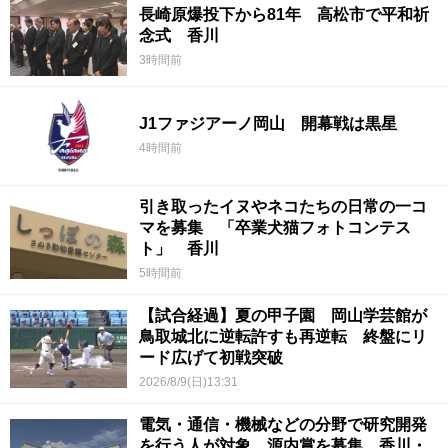
長崎原爆投下から81年 高松市で平和祈
念式 香川
3時間前
J1ファジアーノ岡山 開幕戦は黒星
4時間前
引き取ったイヌやネコたちの日常の一コ
マを募集 「卒業犬猫フォトコンテス
ト」 香川
5時間前
【試合経過】夏の甲子園 岡山学芸館が
鳥取城北に逆転許すも再逆転 終盤にリ
ード広げて初戦突破
2026/8/9(日)13:31
電気・通信・機械などの分野で研究開発
を行う人が対象 源内賞を募集 香川・