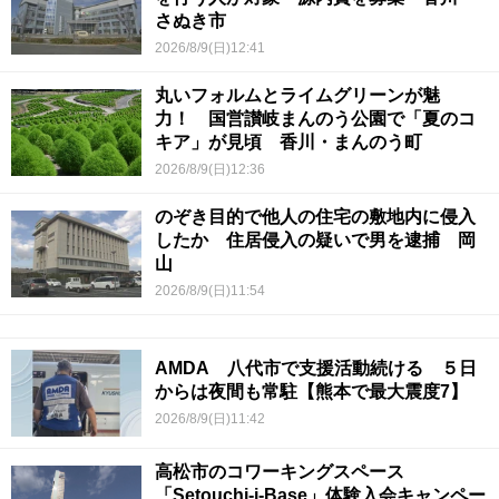
さぬき市
2026/8/9(日)12:41
丸いフォルムとライムグリーンが魅
力！ 国営讃岐まんのう公園で「夏のコ
キア」が見頃 香川・まんのう町
2026/8/9(日)12:36
のぞき目的で他人の住宅の敷地内に侵入
したか 住居侵入の疑いで男を逮捕 岡
山
2026/8/9(日)11:54
AMDA 八代市で支援活動続ける ５日
からは夜間も常駐【熊本で最大震度7】
2026/8/9(日)11:42
高松市のコワーキングスペース
「Setouchi-i-Base」体験入会キャンペー