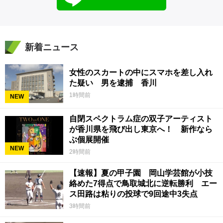
新着ニュース
女性のスカートの中にスマホを差し入れ
た疑い 男を逮捕 香川
1時間前
NEW
自閉スペクトラム症の双子アーティスト
が香川県を飛び出し東京へ！ 新作なら
ぶ個展開催
NEW
2時間前
【速報】夏の甲子園 岡山学芸館が小技
絡めた7得点で鳥取城北に逆転勝利 エー
ス田路は粘りの投球で9回途中3失点
3時間前