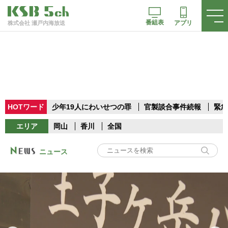
番組表
アプリ
株式会社 瀬戸内海放送
HOTワード
少年19人にわいせつの罪
官製談合事件続報
緊急
エリア
岡山
香川
全国
ニュース