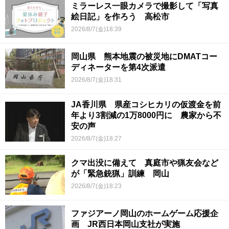
ミラーレス一眼カメラで撮影して「写真
絵日記」を作ろう 高松市
2026/8/7(金)18:39
岡山県 熊本地震の被災地にDMATコー
ディネーターを第4次派遣
2026/8/7(金)18:31
JA香川県 県産コシヒカリの仮渡金を前
年より3割減の1万8000円に 農家から不
安の声
2026/8/7(金)18:27
クマ出没に備えて 真庭市や猟友会など
が「緊急銃猟」訓練 岡山
2026/8/7(金)18:23
ファジアーノ岡山のホームゲーム応援企
画 JR西日本岡山支社が実施