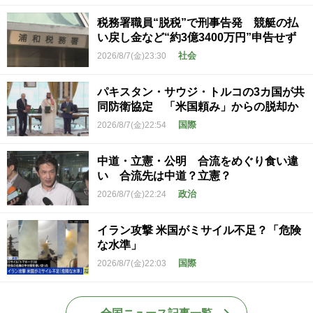
税務署職員“脱税”で刑事告発 競艇の払
い戻し金など“約3億3400万円”申告せず
社会
2026/8/7(金)23:30
パキスタン・サウジ・トルコの3カ国が共
同防衛協定 「米国頼み」からの脱却か
国際
2026/8/7(金)22:54
中道・立憲・公明 合流をめぐり食い違
い 合流先は中道？立憲？
政治
2026/8/7(金)22:24
イラン攻撃 米国がミサイル不足？「危険
な水準」
国際
2026/8/7(金)22:03