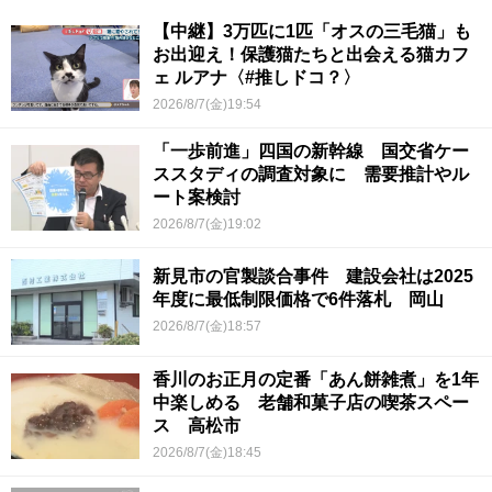
【中継】3万匹に1匹「オスの三毛猫」も
お出迎え！保護猫たちと出会える猫カフ
ェ ルアナ〈#推しドコ？〉
2026/8/7(金)19:54
「一歩前進」四国の新幹線 国交省ケー
ススタディの調査対象に 需要推計やル
ート案検討
2026/8/7(金)19:02
新見市の官製談合事件 建設会社は2025
年度に最低制限価格で6件落札 岡山
2026/8/7(金)18:57
香川のお正月の定番「あん餅雑煮」を1年
中楽しめる 老舗和菓子店の喫茶スペー
ス 高松市
2026/8/7(金)18:45