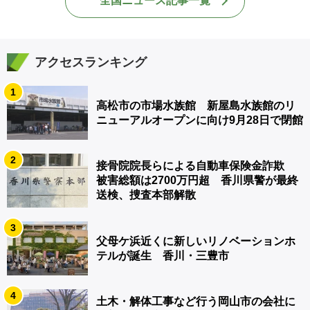
全国ニュース記事一覧
アクセスランキング
1
高松市の市場水族館 新屋島水族館のリ
ニューアルオープンに向け9月28日で閉館
2
接骨院院長らによる自動車保険金詐欺
被害総額は2700万円超 香川県警が最終
送検、捜査本部解散
3
父母ケ浜近くに新しいリノベーションホ
テルが誕生 香川・三豊市
4
土木・解体工事など行う岡山市の会社に