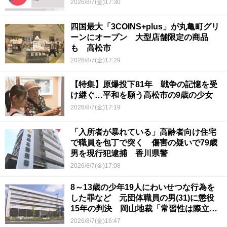
2026/8/7(金)17:30
四国最大「3COINS+plus」が丸亀町グリ
ーンにオープン 大型店舗限定の商品
も 高松市
2026/8/7(金)17:29
【特集】原爆投下81年 戦争の記憶を受
け継ぐ…平和を願う高松市の9歳の少女
2026/8/7(金)17:19
「入所者が暴れている」高齢者向け住宅
で職員を包丁で突く 傷害の疑いで79歳
男を現行犯逮捕 香川県警
2026/8/7(金)17:08
8～13歳の少年19人にわいせつな行為を
した罪など 元団体職員の男(31)に懲役
15年の判決 岡山地裁「常習性は際立っ
ていて被害結果も非常に重い」
2026/8/7(金)16:47