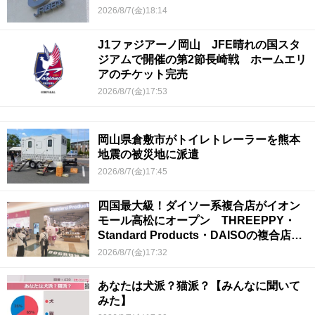
2026/8/7(金)18:14
J1ファジアーノ岡山 JFE晴れの国スタ
ジアムで開催の第2節長崎戦 ホームエリ
アのチケット完売
2026/8/7(金)17:53
岡山県倉敷市がトイレトレーラーを熊本
地震の被災地に派遣
2026/8/7(金)17:45
四国最大級！ダイソー系複合店がイオン
モール高松にオープン THREEPPY・
Standard Products・DAISOの複合店は
香川県初
2026/8/7(金)17:32
あなたは犬派？猫派？【みんなに聞いて
みた】