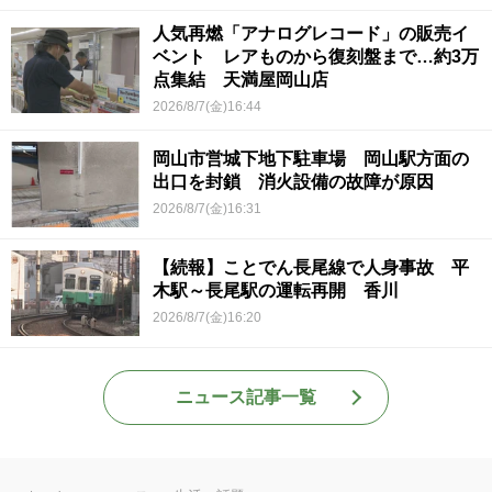
人気再燃「アナログレコード」の販売イ
ベント レアものから復刻盤まで…約3万
点集結 天満屋岡山店
2026/8/7(金)16:44
岡山市営城下地下駐車場 岡山駅方面の
出口を封鎖 消火設備の故障が原因
2026/8/7(金)16:31
【続報】ことでん長尾線で人身事故 平
木駅～長尾駅の運転再開 香川
2026/8/7(金)16:20
ニュース記事一覧