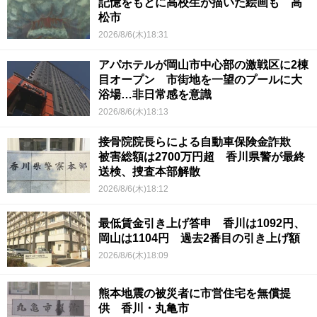
記憶をもとに高校生が描いた絵画も 高
松市
2026/8/6(木)18:31
アパホテルが岡山市中心部の激戦区に2棟
目オープン 市街地を一望のプールに大
浴場…非日常感を意識
2026/8/6(木)18:13
接骨院院長らによる自動車保険金詐欺
被害総額は2700万円超 香川県警が最終
送検、捜査本部解散
2026/8/6(木)18:12
最低賃金引き上げ答申 香川は1092円、
岡山は1104円 過去2番目の引き上げ額
2026/8/6(木)18:09
熊本地震の被災者に市営住宅を無償提
供 香川・丸亀市