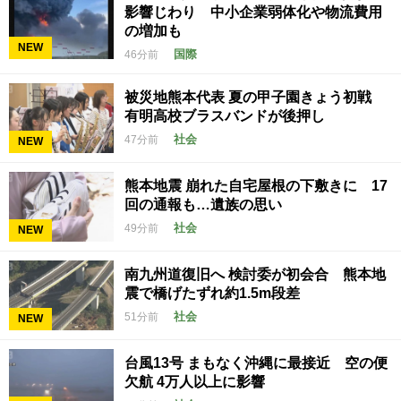
影響じわり 中小企業弱体化や物流費用
の増加も
NEW
国際
46分前
被災地熊本代表 夏の甲子園きょう初戦
有明高校ブラスバンドが後押し
社会
47分前
NEW
熊本地震 崩れた自宅屋根の下敷きに 17
回の通報も…遺族の思い
社会
49分前
NEW
南九州道復旧へ 検討委が初会合 熊本地
震で橋げたずれ約1.5m段差
社会
51分前
NEW
台風13号 まもなく沖縄に最接近 空の便
欠航 4万人以上に影響