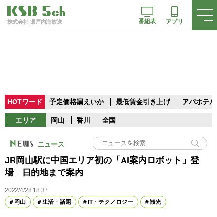
番組表
アプリ
株式会社 瀬戸内海放送
HOTワード
予定価格漏えいか
最低賃金引き上げ
アパホテル
エリア
岡山
香川
全国
ニュース
JR岡山駅に中国エリア初の「AI案内ロボット」登
場 目的地まで案内
2022/4/28 18:37
岡山
生活・話題
IT・テクノロジー
観光