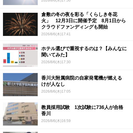
2026/8/6(木)17:50
倉敷の冬の夜を彩る「くらしき冬花
火」 12月3日に開催予定 8月1日から
クラウドファンディングも開始
2026/8/6(木)17:41
ホテル選びで重視するのは？【みんなに
聞いてみた】
2026/8/6(木)17:30
香川大附属病院の自家発電機が燃える
けが人なし
2026/8/6(木)17:05
教員採用試験 1次試験に736人が合格
香川
2026/8/6(木)16:59