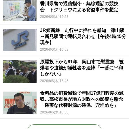
香川県警で通信指令・無線通話の競技
会 トクリュウによる窃盗事件を想定
2026/8/6(木)16:58
JR姫新線 走行中に揺れを感知 津山駅
～新見駅間で運転見合わせ【午後4時45分
現在】
2026/8/6(木)16:52
原爆投下から81年 岡山市で慰霊祭 被
爆者や遺族が犠牲者を追悼「一番に平和
しかない」
2026/8/6(木)16:45
食料品の消費減税で年間17億円程度の減
収…高松市長が地方財政への影響を懸念
「確実な代替財源の確保、穴埋めを」
2026/8/6(木)16:38