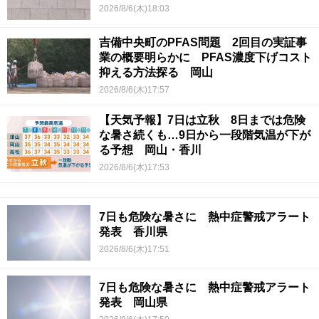
2026/8/6(木)18:03
吉備中央町のPFAS問題 2回目の実証事
業の概要明らかに PFAS濃度下げコスト
抑える方法探る 岡山
2026/8/6(木)17:57
【天気予報】7日は立秋 8日までは危険
な暑さ続くも…9日から一段階気温が下が
る予想 岡山・香川
2026/8/6(木)17:53
7日も危険な暑さに 熱中症警戒アラート
発表 香川県
2026/8/6(木)17:51
7日も危険な暑さに 熱中症警戒アラート
発表 岡山県