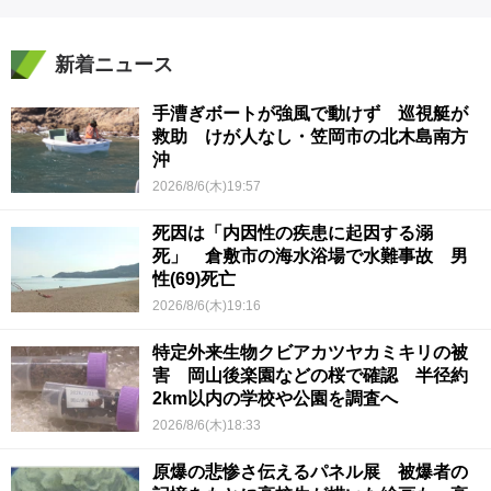
新着ニュース
手漕ぎボートが強風で動けず 巡視艇が
救助 けが人なし・笠岡市の北木島南方
沖
2026/8/6(木)19:57
死因は「内因性の疾患に起因する溺
死」 倉敷市の海水浴場で水難事故 男
性(69)死亡
2026/8/6(木)19:16
特定外来生物クビアカツヤカミキリの被
害 岡山後楽園などの桜で確認 半径約
2km以内の学校や公園を調査へ
2026/8/6(木)18:33
原爆の悲惨さ伝えるパネル展 被爆者の