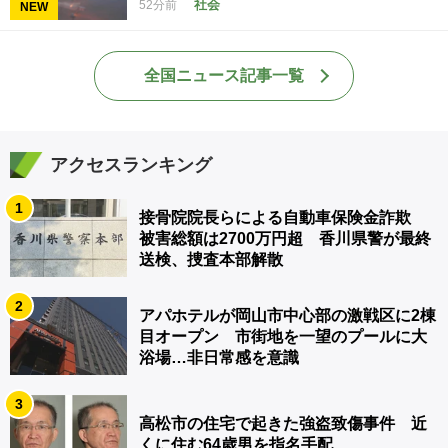
社会
52分前
NEW
全国ニュース記事一覧
アクセスランキング
1
接骨院院長らによる自動車保険金詐欺
被害総額は2700万円超 香川県警が最終
送検、捜査本部解散
2
アパホテルが岡山市中心部の激戦区に2棟
目オープン 市街地を一望のプールに大
浴場…非日常感を意識
3
高松市の住宅で起きた強盗致傷事件 近
くに住む64歳男を指名手配