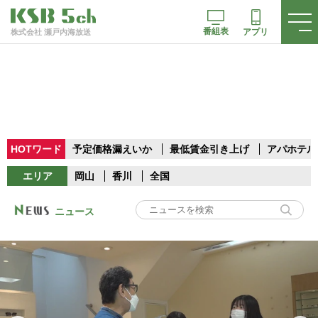
番組表
アプリ
株式会社 瀬戸内海放送
HOTワード
予定価格漏えいか
最低賃金引き上げ
アパホテル
エリア
岡山
香川
全国
ニュース