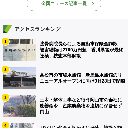
全国ニュース記事一覧
アクセスランキング
1
接骨院院長らによる自動車保険金詐欺
被害総額は2700万円超 香川県警が最終
送検、捜査本部解散
2
高松市の市場水族館 新屋島水族館のリ
ニューアルオープンに向け9月28日で閉館
3
土木・解体工事など行う岡山市の会社に
改善命令 産業廃棄物を適切に保管せず
岡山
4
ガソリン代金を払わずに給油 詐欺と詐