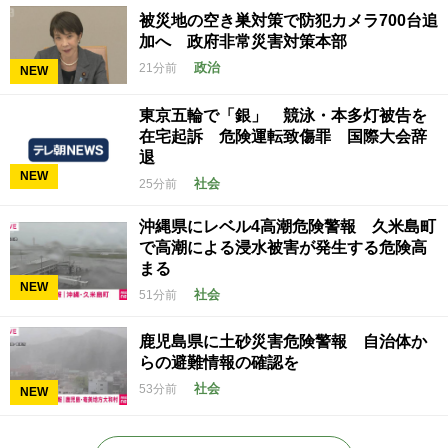
被災地の空き巣対策で防犯カメラ700台追
加へ 政府非常災害対策本部
政治
21分前
NEW
東京五輪で「銀」 競泳・本多灯被告を
在宅起訴 危険運転致傷罪 国際大会辞
退
NEW
社会
25分前
沖縄県にレベル4高潮危険警報 久米島町
で高潮による浸水被害が発生する危険高
まる
NEW
社会
51分前
鹿児島県に土砂災害危険警報 自治体か
らの避難情報の確認を
社会
53分前
NEW