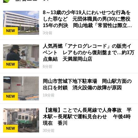
8～13歳の少年19人にわいせつな行為を
した罪など 元団体職員の男(30)に懲役
15年の判決 岡山地裁「常習性は際立っ
NEW
ていて被害結果も非常に重い」
3分前
人気再燃「アナログレコード」の販売イ
ベント レアものから復刻盤まで…約3万
点集結 天満屋岡山店
NEW
6分前
岡山市営城下地下駐車場 岡山駅方面の
出口を封鎖 消火設備の故障が原因
19分前
NEW
【速報】ことでん長尾線で人身事故 平
木駅～長尾駅で運転見合わせ 午後4時
現在 香川
NEW
30分前