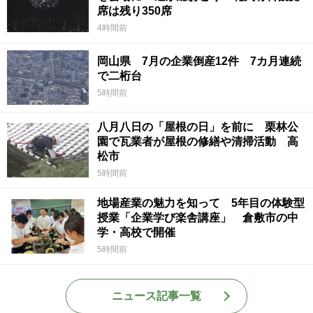
席は残り350席
4時間前
岡山県 7月の企業倒産12件 7カ月連続
で二桁台
5時間前
八月八日の「屋根の日」を前に 栗林公
園で瓦業者が屋根の修繕や清掃活動 高
松市
5時間前
地場産業の魅力を知って 5年目の体験型
授業「企業学び楽舎講座」 倉敷市の中
学・高校で開催
5時間前
ニュース記事一覧