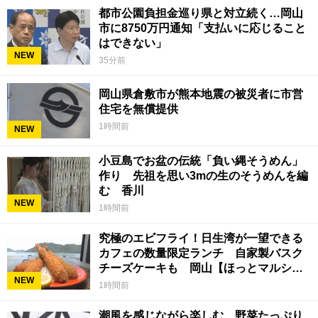
都市公園負担金巡り県と対立続く…岡山
市に8750万円通知「支払いに応じること
はできない」
NEW
35分前
岡山県倉敷市が熊本地震の被災者に市営
住宅を無償提供
1時間前
NEW
小豆島でお盆の伝統「負い縄そうめん」
作り 先祖を思い3mの生のそうめんを編
む 香川
NEW
1時間前
究極のエビフライ！日生湾が一望できる
カフェの数量限定ランチ 自家製バスク
チーズケーキも 岡山【ほっとマルシ
NEW
ェ】
1時間前
潮風を感じながら楽しむ 野菜たっぷり