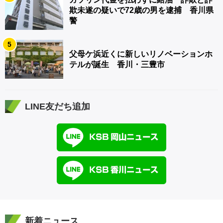
欺未遂の疑いで72歳の男を逮捕 香川県
警
5
父母ケ浜近くに新しいリノベーションホ
テルが誕生 香川・三豊市
LINE友だち追加
新着ニュース