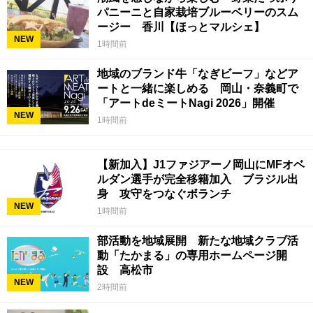
パニーニと自家栽培ブルーベリーのスム
ージー 香川【ほっとマルシェ】
NEW
1時間前
地域のブランド牛「なぎビーフ」などア
ートと一緒に楽しめる 岡山・奈義町で
「アートdeミートNagi 2026」開催
NEW
1時間前
【新加入】J1ファジアーノ岡山にMFオベ
ルダン選手が完全移籍加入 ブラジル出
身 攻守をつなぐボランチ
NEW
1時間前
部活動を地域展開 新たな地域クラブ活
動「たかまる」の専用ホームページ開
設 高松市
NEW
2時間前