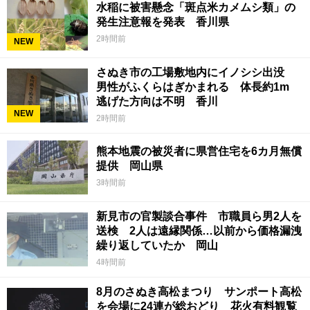
水稲に被害懸念「斑点米カメムシ類」の
発生注意報を発表 香川県
2時間前
NEW
さぬき市の工場敷地内にイノシシ出没
男性がふくらはぎかまれる 体長約1m
逃げた方向は不明 香川
NEW
2時間前
熊本地震の被災者に県営住宅を6カ月無償
提供 岡山県
3時間前
新見市の官製談合事件 市職員ら男2人を
送検 2人は遠縁関係…以前から価格漏洩
繰り返していたか 岡山
4時間前
8月のさぬき高松まつり サンポート高松
を会場に24連が総おどり 花火有料観覧