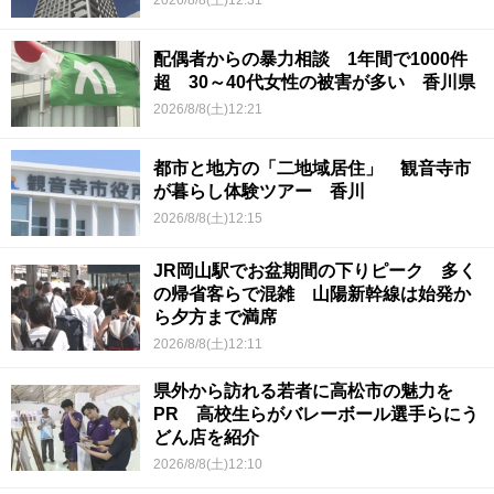
配偶者からの暴力相談 1年間で1000件
超 30～40代女性の被害が多い 香川県
2026/8/8(土)12:21
都市と地方の「二地域居住」 観音寺市
が暮らし体験ツアー 香川
2026/8/8(土)12:15
JR岡山駅でお盆期間の下りピーク 多く
の帰省客らで混雑 山陽新幹線は始発か
ら夕方まで満席
2026/8/8(土)12:11
県外から訪れる若者に高松市の魅力を
PR 高校生らがバレーボール選手らにう
どん店を紹介
2026/8/8(土)12:10