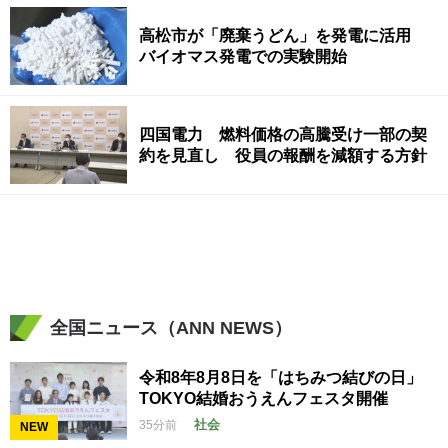
高松市が「廃棄うどん」を発電に活用
バイオマス発電での実験開始
四国電力 燃料価格の高騰受け一部の契
約を見直し 役員の報酬を減額する方針
全国ニュース（ANN NEWS）
令和8年8月8日を「はちみつ結びの日」
TOKYO結婚おうえんフェスタ開催
社会
35分前
NEW