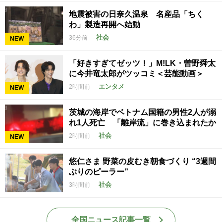
地震被害の日奈久温泉 名産品「ちく
わ」製造再開へ始動
社会
36分前
NEW
「好きすぎてゼッツ！」M!LK・曽野舜太
に今井竜太郎がツッコミ＜芸能動画＞
エンタメ
2時間前
NEW
茨城の海岸でベトナム国籍の男性2人が溺
れ1人死亡 「離岸流」に巻き込まれたか
社会
2時間前
NEW
悠仁さま 野菜の皮むき朝食づくり “3週間
ぶりのピーラー”
社会
3時間前
全国ニュース記事一覧