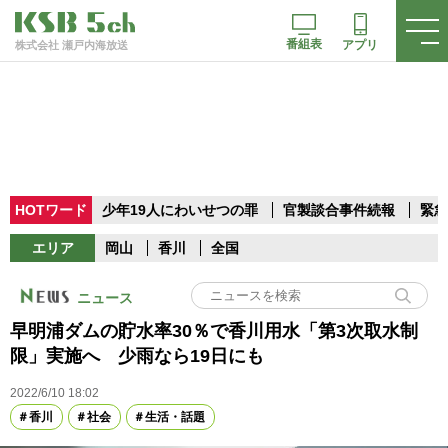
番組表
アプリ
株式会社 瀬戸内海放送
HOTワード
少年19人にわいせつの罪
官製談合事件続報
緊急
エリア
岡山
香川
全国
ニュース
早明浦ダムの貯水率30％で香川用水「第3次取水制
限」実施へ 少雨なら19日にも
2022/6/10 18:02
香川
社会
生活・話題