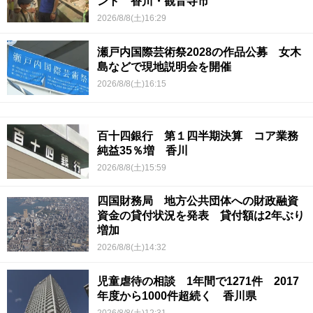
ント 香川・観音寺市
2026/8/8(土)16:29
瀬戸内国際芸術祭2028の作品公募 女木
島などで現地説明会を開催
2026/8/8(土)16:15
百十四銀行 第１四半期決算 コア業務
純益35％増 香川
2026/8/8(土)15:59
四国財務局 地方公共団体への財政融資
資金の貸付状況を発表 貸付額は2年ぶり
増加
2026/8/8(土)14:32
児童虐待の相談 1年間で1271件 2017
年度から1000件超続く 香川県
2026/8/8(土)12:31