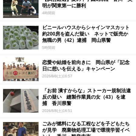
明が関東第一に勝利
4時間前
ビニールハウスからシャインマスカット
約200房を盗んだ疑い ネットで販売か
無職の男（42）逮捕 岡山県警
5時間前
恋愛や結婚を前向きに 岡山県が「記念
日に想いを伝える」キャンペーン
2026/8/8(土)16:57
「お前 潰すからな」ストーカー規制法違
反の疑い 縫製作業員の女（43）を逮
捕 香川県警
2026/8/8(土)16:51
ごみが燃料になる工程などを子どもたち
が見学 廃棄物処理工場で環境学習イベ