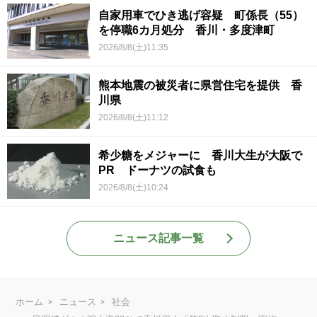
自家用車でひき逃げ容疑 町係長（55）
を停職6カ月処分 香川・多度津町
2026/8/8(土)11:35
熊本地震の被災者に県営住宅を提供 香
川県
2026/8/8(土)11:12
希少糖をメジャーに 香川大生が大阪で
PR ドーナツの試食も
2026/8/8(土)10:24
ニュース記事一覧
ホーム
ニュース
社会