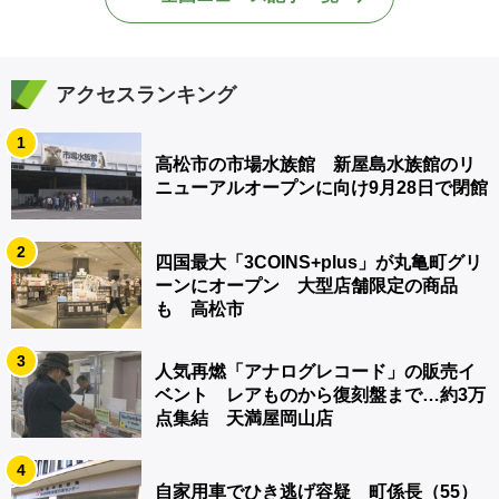
アクセスランキング
1
高松市の市場水族館 新屋島水族館のリ
ニューアルオープンに向け9月28日で閉館
2
四国最大「3COINS+plus」が丸亀町グリ
ーンにオープン 大型店舗限定の商品
も 高松市
3
人気再燃「アナログレコード」の販売イ
ベント レアものから復刻盤まで…約3万
点集結 天満屋岡山店
4
自家用車でひき逃げ容疑 町係長（55）