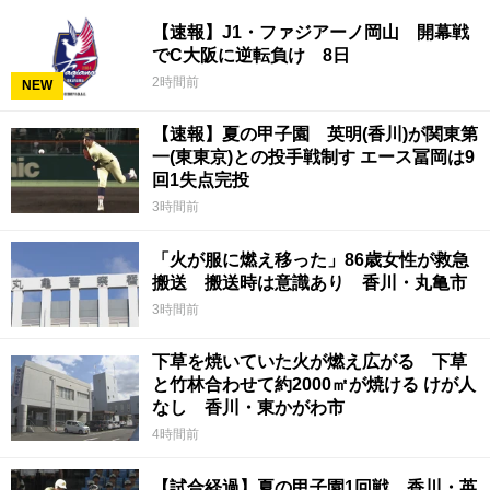
【速報】J1・ファジアーノ岡山 開幕戦
でC大阪に逆転負け 8日
2時間前
NEW
【速報】夏の甲子園 英明(香川)が関東第
一(東東京)との投手戦制す エース冨岡は9
回1失点完投
3時間前
「火が服に燃え移った」86歳女性が救急
搬送 搬送時は意識あり 香川・丸亀市
3時間前
下草を焼いていた火が燃え広がる 下草
と竹林合わせて約2000㎡が焼ける けが人
なし 香川・東かがわ市
4時間前
【試合経過】夏の甲子園1回戦 香川・英