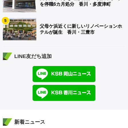
を停職6カ月処分 香川・多度津町
5
父母ケ浜近くに新しいリノベーションホ
テルが誕生 香川・三豊市
LINE友だち追加
新着ニュース