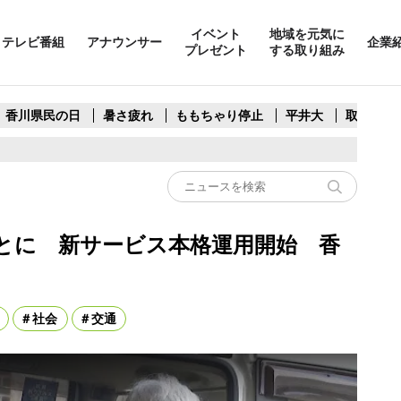
イベント
地域を元気に
テレビ番組
アナウンサー
企業
プレゼント
する取り組み
香川県民の日
暑さ疲れ
ももちゃり停止
平井大
取水制限
とに 新サービス本格運用開始 香
社会
交通