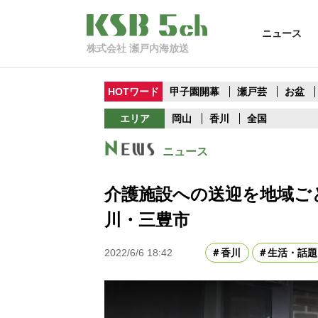
ニュース
株式会社 瀬戸内海放送
HOTワード
甲子園開幕
瀬戸芸
お盆
エリア
岡山
香川
全国
ニュース
介護施設への送迎を地域ご
川・三豊市
2022/6/6 18:42
香川
生活・話題