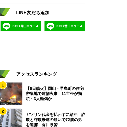
LINE友だち追加
アクセスランキング
1
【6日鎮火】岡山・早島町の住宅
密集地で建物火事 11世帯が類
焼・3人軽傷か
2
ガソリン代金を払わずに給油 詐
欺と詐欺未遂の疑いで72歳の男
を逮捕 香川県警