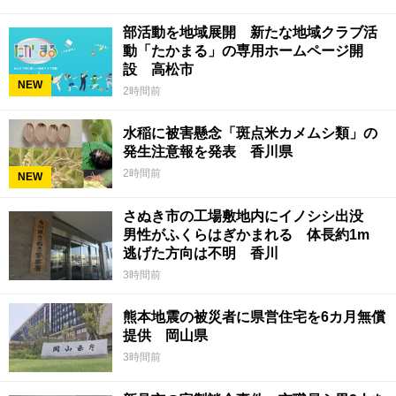
部活動を地域展開 新たな地域クラブ活
動「たかまる」の専用ホームページ開
設 高松市
NEW
2時間前
水稲に被害懸念「斑点米カメムシ類」の
発生注意報を発表 香川県
2時間前
NEW
さぬき市の工場敷地内にイノシシ出没
男性がふくらはぎかまれる 体長約1m
逃げた方向は不明 香川
3時間前
熊本地震の被災者に県営住宅を6カ月無償
提供 岡山県
3時間前