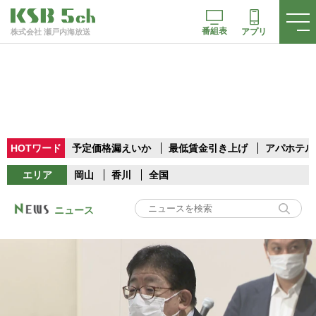
番組表
アプリ
株式会社 瀬戸内海放送
HOTワード
予定価格漏えいか
最低賃金引き上げ
アパホテル
エリア
岡山
香川
全国
ニュース