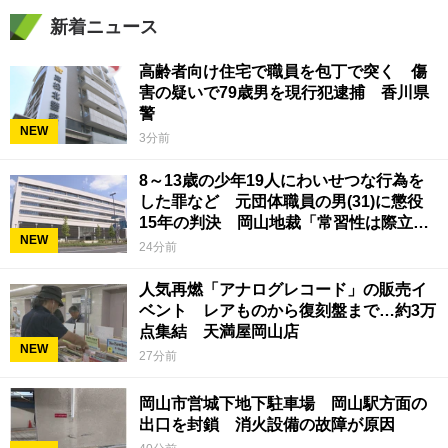
新着ニュース
高齢者向け住宅で職員を包丁で突く 傷
害の疑いで79歳男を現行犯逮捕 香川県
警
NEW
3分前
8～13歳の少年19人にわいせつな行為を
した罪など 元団体職員の男(31)に懲役
15年の判決 岡山地裁「常習性は際立っ
NEW
ていて被害結果も非常に重い」
24分前
人気再燃「アナログレコード」の販売イ
ベント レアものから復刻盤まで…約3万
点集結 天満屋岡山店
NEW
27分前
岡山市営城下地下駐車場 岡山駅方面の
出口を封鎖 消火設備の故障が原因