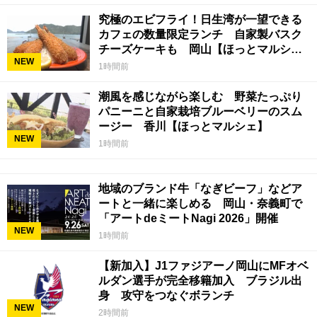
究極のエビフライ！日生湾が一望できる
カフェの数量限定ランチ 自家製バスク
チーズケーキも 岡山【ほっとマルシ
NEW
ェ】
1時間前
潮風を感じながら楽しむ 野菜たっぷり
パニーニと自家栽培ブルーベリーのスム
ージー 香川【ほっとマルシェ】
NEW
1時間前
地域のブランド牛「なぎビーフ」などア
ートと一緒に楽しめる 岡山・奈義町で
「アートdeミートNagi 2026」開催
NEW
1時間前
【新加入】J1ファジアーノ岡山にMFオベ
ルダン選手が完全移籍加入 ブラジル出
身 攻守をつなぐボランチ
NEW
2時間前