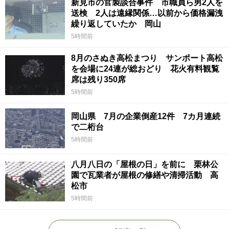
新見市の官製談合事件 市職員ら男2人を
送検 2人は遠縁関係…以前から価格漏洩
繰り返していたか 岡山
5時間前
8月のさぬき高松まつり サンポート高松
を会場に24連が総おどり 花火有料観覧
席は残り350席
5時間前
岡山県 7月の企業倒産12件 7カ月連続
で二桁台
5時間前
八月八日の「屋根の日」を前に 栗林公
園で瓦業者が屋根の修繕や清掃活動 高
松市
5時間前