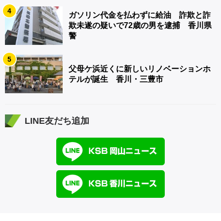
4
ガソリン代金を払わずに給油 詐欺と詐
欺未遂の疑いで72歳の男を逮捕 香川県
警
5
父母ケ浜近くに新しいリノベーションホ
テルが誕生 香川・三豊市
LINE友だち追加