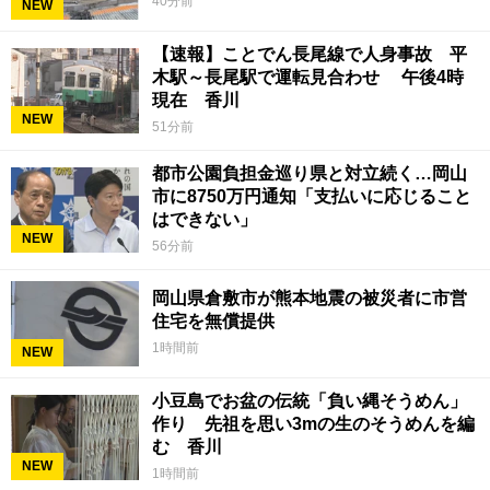
40分前
NEW
【速報】ことでん長尾線で人身事故 平
木駅～長尾駅で運転見合わせ 午後4時
現在 香川
NEW
51分前
都市公園負担金巡り県と対立続く…岡山
市に8750万円通知「支払いに応じること
はできない」
NEW
56分前
岡山県倉敷市が熊本地震の被災者に市営
住宅を無償提供
1時間前
NEW
小豆島でお盆の伝統「負い縄そうめん」
作り 先祖を思い3mの生のそうめんを編
む 香川
NEW
1時間前