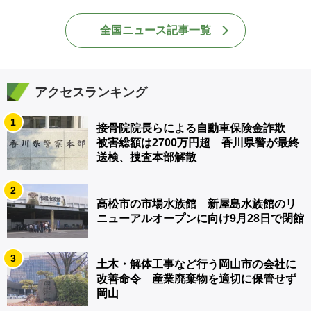
全国ニュース記事一覧
アクセスランキング
1
接骨院院長らによる自動車保険金詐欺
被害総額は2700万円超 香川県警が最終
送検、捜査本部解散
2
高松市の市場水族館 新屋島水族館のリ
ニューアルオープンに向け9月28日で閉館
3
土木・解体工事など行う岡山市の会社に
改善命令 産業廃棄物を適切に保管せず
岡山