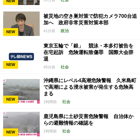
35分前
NEW
被災地の空き巣対策で防犯カメラ700台追
加へ 政府非常災害対策本部
政治
41分前
NEW
東京五輪で「銀」 競泳・本多灯被告を
在宅起訴 危険運転致傷罪 国際大会辞
退
NEW
社会
45分前
沖縄県にレベル4高潮危険警報 久米島町
で高潮による浸水被害が発生する危険高
まる
NEW
社会
1時間前
鹿児島県に土砂災害危険警報 自治体か
らの避難情報の確認を
社会
1時間前
NEW