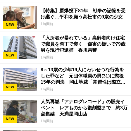
【特集】原爆投下81年 戦争の記憶を受
け継ぐ…平和を願う高松市の9歳の少女
1時間前
NEW
「入所者が暴れている」高齢者向け住宅
で職員を包丁で突く 傷害の疑いで79歳
男を現行犯逮捕 香川県警
NEW
1時間前
8～13歳の少年19人にわいせつな行為を
した罪など 元団体職員の男(31)に懲役
15年の判決 岡山地裁「常習性は際立っ
NEW
ていて被害結果も非常に重い」
1時間前
人気再燃「アナログレコード」の販売イ
ベント レアものから復刻盤まで…約3万
点集結 天満屋岡山店
NEW
1時間前