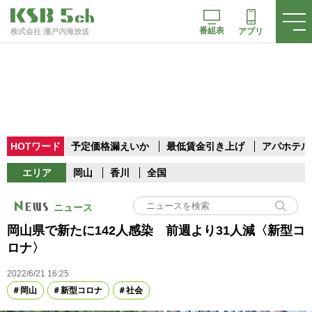
番組表
アプリ
株式会社 瀬戸内海放送
HOTワード
予定価格漏えいか
最低賃金引き上げ
アパホテル
エリア
岡山
香川
全国
ニュース
岡山県で新たに142人感染 前週より31人減〈新型コ
ロナ〉
2022/6/21 16:25
岡山
新型コロナ
社会