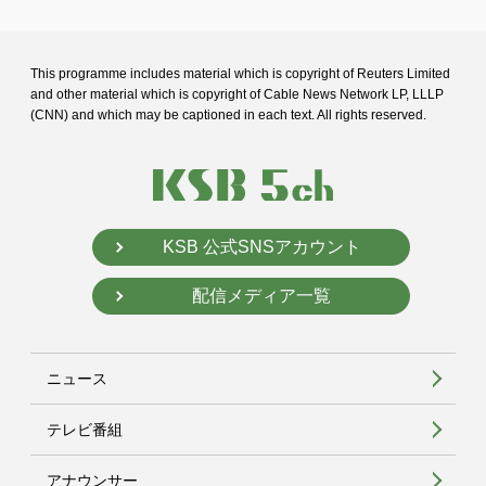
This programme includes material which is copyright of Reuters Limited
and
other material which is copyright of Cable News Network LP, LLLP
(CNN) and
which may be captioned in each text. All rights reserved.
KSB 公式SNSアカウント
配信メディア一覧
ニュース
テレビ番組
アナウンサー