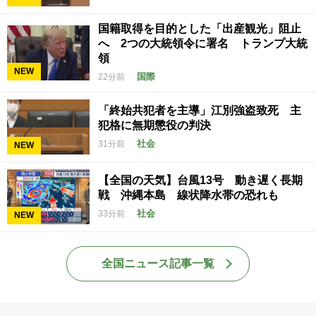
国籍取得を目的とした「出産観光」阻止
へ 2つの大統領令に署名 トランプ大統
領
NEW
国際
22分前
「終始共犯者を主導」江別強盗致死 主
犯格に無期懲役の判決
社会
31分前
NEW
【全国の天気】台風13号 動き遅く長期
戦 沖縄本島 線状降水帯の恐れも
社会
33分前
NEW
全国ニュース記事一覧