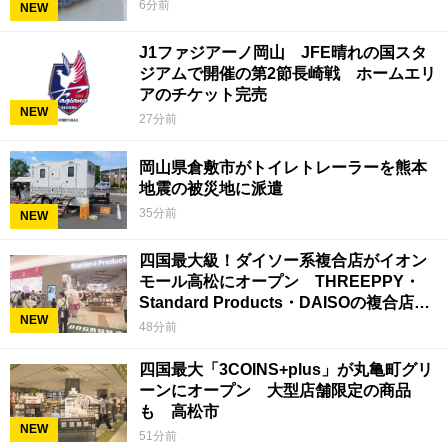
6分前
NEW
J1ファジアーノ岡山 JFE晴れの国スタ
ジアムで開催の第2節長崎戦 ホームエリ
アのチケット完売
NEW
27分前
岡山県倉敷市がトイレトレーラーを熊本
地震の被災地に派遣
35分前
NEW
四国最大級！ダイソー系複合店がイオン
モール高松にオープン THREEPPY・
Standard Products・DAISOの複合店は
NEW
香川県初
48分前
四国最大「3COINS+plus」が丸亀町グリ
ーンにオープン 大型店舗限定の商品
も 高松市
NEW
51分前