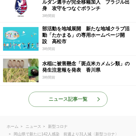
ルダン選手が完全移籍加入 ブラジル出
身 攻守をつなぐボランチ
3時間前
部活動を地域展開 新たな地域クラブ活
動「たかまる」の専用ホームページ開
設 高松市
3時間前
水稲に被害懸念「斑点米カメムシ類」の
発生注意報を発表 香川県
3時間前
ニュース記事一覧
ホーム
ニュース
新型コロナ
岡山県で新たに142人感染 前週より31人減〈新型コロナ〉