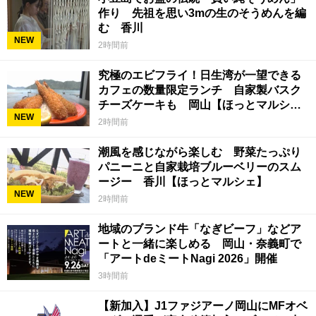
作り 先祖を思い3mの生のそうめんを編
む 香川
NEW
2時間前
究極のエビフライ！日生湾が一望できる
カフェの数量限定ランチ 自家製バスク
チーズケーキも 岡山【ほっとマルシ
NEW
ェ】
2時間前
潮風を感じながら楽しむ 野菜たっぷり
パニーニと自家栽培ブルーベリーのスム
ージー 香川【ほっとマルシェ】
NEW
2時間前
地域のブランド牛「なぎビーフ」などア
ートと一緒に楽しめる 岡山・奈義町で
「アートdeミートNagi 2026」開催
3時間前
【新加入】J1ファジアーノ岡山にMFオベ