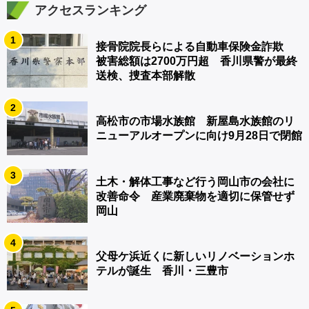
アクセスランキング
1
接骨院院長らによる自動車保険金詐欺
被害総額は2700万円超 香川県警が最終
送検、捜査本部解散
2
高松市の市場水族館 新屋島水族館のリ
ニューアルオープンに向け9月28日で閉館
3
土木・解体工事など行う岡山市の会社に
改善命令 産業廃棄物を適切に保管せず
岡山
4
父母ケ浜近くに新しいリノベーションホ
テルが誕生 香川・三豊市