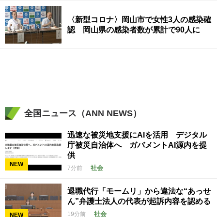
〈新型コロナ〉岡山市で女性3人の感染確
認 岡山県の感染者数が累計で90人に
全国ニュース（ANN NEWS）
迅速な被災地支援にAIを活用 デジタル
庁被災自治体へ ガバメントAI源内を提
供
NEW
社会
7分前
退職代行「モームリ」から違法な“あっせ
ん”弁護士法人の代表が起訴内容を認める
社会
19分前
NEW