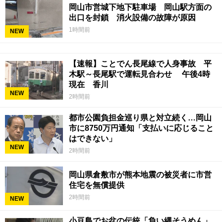
岡山市営城下地下駐車場 岡山駅方面の
出口を封鎖 消火設備の故障が原因
1時間前
NEW
【速報】ことでん長尾線で人身事故 平
木駅～長尾駅で運転見合わせ 午後4時
現在 香川
NEW
2時間前
都市公園負担金巡り県と対立続く…岡山
市に8750万円通知「支払いに応じること
はできない」
NEW
2時間前
岡山県倉敷市が熊本地震の被災者に市営
住宅を無償提供
2時間前
NEW
小豆島でお盆の伝統「負い縄そうめん」