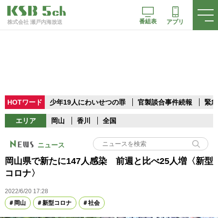
番組表
アプリ
株式会社 瀬戸内海放送
HOTワード
少年19人にわいせつの罪
官製談合事件続報
緊急
エリア
岡山
香川
全国
ニュース
岡山県で新たに147人感染 前週と比べ25人増〈新型
コロナ〉
2022/6/20 17:28
岡山
新型コロナ
社会