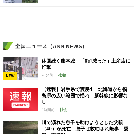
全国ニュース（ANN NEWS）
休園続く熊本城 「8割減った」土産店に
打撃
社会
41分前
NEW
【速報】岩手県で震度4 北海道から福
島県の広い範囲で揺れ 新幹線に影響な
し
社会
4時間前
川で溺れた息子を助けようとした父親
（40）が死亡 息子は救助され無事 愛