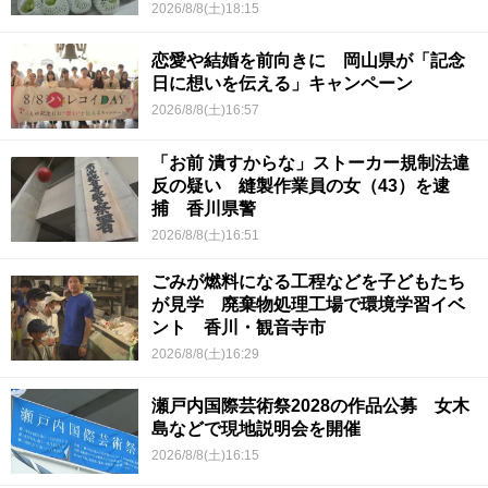
2026/8/8(土)18:15
恋愛や結婚を前向きに 岡山県が「記念
日に想いを伝える」キャンペーン
2026/8/8(土)16:57
「お前 潰すからな」ストーカー規制法違
反の疑い 縫製作業員の女（43）を逮
捕 香川県警
2026/8/8(土)16:51
ごみが燃料になる工程などを子どもたち
が見学 廃棄物処理工場で環境学習イベ
ント 香川・観音寺市
2026/8/8(土)16:29
瀬戸内国際芸術祭2028の作品公募 女木
島などで現地説明会を開催
2026/8/8(土)16:15