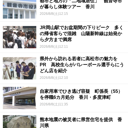
都市と地方の「二地域居住」 観音寺市
が暮らし体験ツアー 香川
2026/8/8(土)12:15
JR岡山駅でお盆期間の下りピーク 多く
の帰省客らで混雑 山陽新幹線は始発か
ら夕方まで満席
2026/8/8(土)12:11
県外から訪れる若者に高松市の魅力を
PR 高校生らがバレーボール選手らにう
どん店を紹介
2026/8/8(土)12:10
自家用車でひき逃げ容疑 町係長（55）
を停職6カ月処分 香川・多度津町
2026/8/8(土)11:35
熊本地震の被災者に県営住宅を提供 香
川県