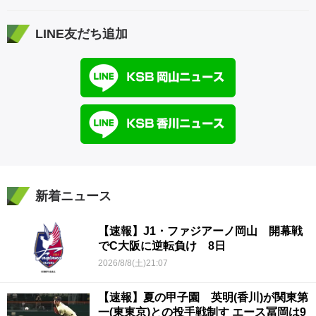
LINE友だち追加
新着ニュース
【速報】J1・ファジアーノ岡山 開幕戦
でC大阪に逆転負け 8日
2026/8/8(土)21:07
【速報】夏の甲子園 英明(香川)が関東第
一(東東京)との投手戦制す エース冨岡は9