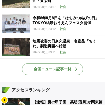
知・東栄町
社会
2026/8/8(土)23:57
令和8年8月8日を「はちみつ結びの日」
TOKYO結婚おうえんフェスタ開催
社会
2026/8/8(土)23:12
地震被害の日奈久温泉 名産品「ちく
わ」製造再開へ始動
社会
2026/8/8(土)23:11
全国ニュース記事一覧
アクセスランキング
1
【速報】夏の甲子園 英明(香川)が関東第