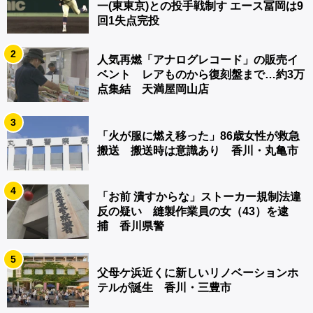
一(東東京)との投手戦制す エース冨岡は9
回1失点完投
2
人気再燃「アナログレコード」の販売イ
ベント レアものから復刻盤まで…約3万
点集結 天満屋岡山店
3
「火が服に燃え移った」86歳女性が救急
搬送 搬送時は意識あり 香川・丸亀市
4
「お前 潰すからな」ストーカー規制法違
反の疑い 縫製作業員の女（43）を逮
捕 香川県警
5
父母ケ浜近くに新しいリノベーションホ
テルが誕生 香川・三豊市