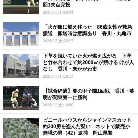
回1失点完投
2026/8/8(土)20:34
「火が服に燃え移った」86歳女性が救急
搬送 搬送時は意識あり 香川・丸亀市
2026/8/8(土)20:27
下草を焼いていた火が燃え広がる 下草
と竹林合わせて約2000㎡が焼ける けが人
なし 香川・東かがわ市
2026/8/8(土)19:13
【試合経過】夏の甲子園1回戦 香川・英
明が関東第一に勝利
2026/8/8(土)18:50
ビニールハウスからシャインマスカット
約200房を盗んだ疑い ネットで販売か
無職の男（42）逮捕 岡山県警