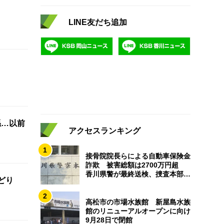
LINE友だち追加
係…以前
アクセスランキング
1
接骨院院長らによる自動車保険金
詐欺 被害総額は2700万円超
香川県警が最終送検、捜査本部解
おどり
散
2
高松市の市場水族館 新屋島水族
館のリニューアルオープンに向け
9月28日で閉館