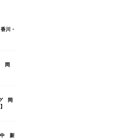
 香川・
 岡
グ 岡
】
開中 新