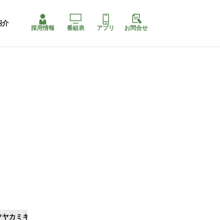
紹介
採用情報
番組表
アプリ
お問合せ
ツヤカミキリ
ももちゃり停止