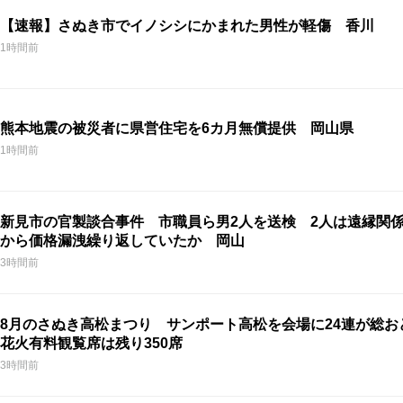
【速報】さぬき市でイノシシにかまれた男性が軽傷 香川
1時間前
熊本地震の被災者に県営住宅を6カ月無償提供 岡山県
1時間前
新見市の官製談合事件 市職員ら男2人を送検 2人は遠縁関
から価格漏洩繰り返していたか 岡山
3時間前
8月のさぬき高松まつり サンポート高松を会場に24連が総
花火有料観覧席は残り350席
3時間前