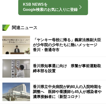
KSB NEWSを
Google検索のお気に入りに登録
関連ニュース
「ヤンキー母校に帰る」義家法務副大臣
が少年院の少年たちに熱いメッセージ
香川・善通寺市
香川県知事選に向け 県警が事前運動取
締本部を設置
香川県立中央病院が約80人の入院時期を
調整へ 医師や看護師ら45人が感染者や
濃厚接触者に〈新型コロナ〉