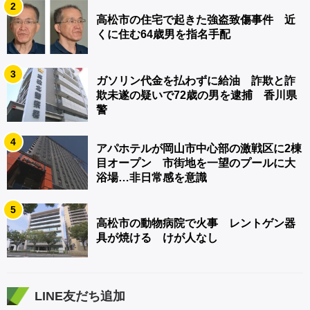
2
高松市の住宅で起きた強盗致傷事件 近
くに住む64歳男を指名手配
3
ガソリン代金を払わずに給油 詐欺と詐
欺未遂の疑いで72歳の男を逮捕 香川県
警
4
アパホテルが岡山市中心部の激戦区に2棟
目オープン 市街地を一望のプールに大
浴場…非日常感を意識
5
高松市の動物病院で火事 レントゲン器
具が焼ける けが人なし
LINE友だち追加