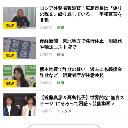
ロシア外務省報道官「広島市長は『偽り
の呪文』繰り返している」 平和宣言を
非難
NEW
国際
1時間前
産経新聞 東北地方で発行休止 用紙代
や輸送コスト増で
経済
1時間前
NEW
熊本地震で詐欺の疑い 過去にも義援金
詐欺など 消費者庁が注意喚起
経済
1時間前
NEW
【近藤真彦＆高島礼子】世界的な“無言ス
テージ”にそろって困惑＜芸能動画＞
エンタメ
3時間前