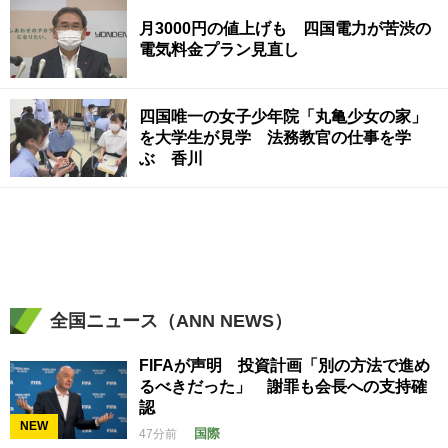
月3000円の値上げも 四国電力が苦渋の
電気料金プラン見直し
四国唯一の女子少年院「丸亀少女の家」
を大学生が見学 法務教官の仕事を学
ぶ 香川
全国ニュース（ANN NEWS）
FIFAが声明 投資計画「別の方法で進め
るべきだった」 謝罪も会長への支持確
認
NEW
国際
47分前