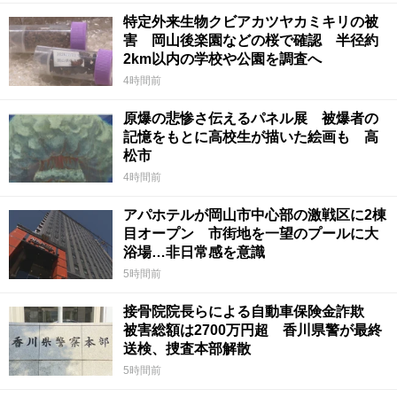
特定外来生物クビアカツヤカミキリの被
害 岡山後楽園などの桜で確認 半径約
2km以内の学校や公園を調査へ
4時間前
原爆の悲惨さ伝えるパネル展 被爆者の
記憶をもとに高校生が描いた絵画も 高
松市
4時間前
アパホテルが岡山市中心部の激戦区に2棟
目オープン 市街地を一望のプールに大
浴場…非日常感を意識
5時間前
接骨院院長らによる自動車保険金詐欺
被害総額は2700万円超 香川県警が最終
送検、捜査本部解散
5時間前