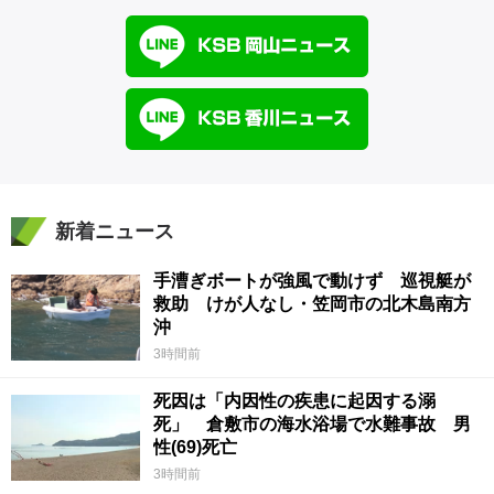
新着ニュース
手漕ぎボートが強風で動けず 巡視艇が
救助 けが人なし・笠岡市の北木島南方
沖
3時間前
死因は「内因性の疾患に起因する溺
死」 倉敷市の海水浴場で水難事故 男
性(69)死亡
3時間前