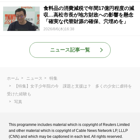
食料品の消費減税で年間17億円程度の減
収…高松市長が地方財政への影響を懸念
「確実な代替財源の確保、穴埋めを」
2026/8/6(木)16:38
ニュース記事一覧
ホーム
ニュース
特集
【特集】女子少年院の今 課題と支援は？ 多くの少女に虐待を
受けた経験も
写真
This programme includes material which is copyright of Reuters Limited
and
other material which is copyright of Cable News Network LP, LLLP
(CNN) and
which may be captioned in each text. All rights reserved.