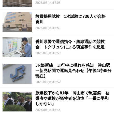
2026/8/6(木)17:05
教員採用試験 1次試験に736人が合格
香川
2026/8/6(木)16:59
香川県警で通信指令・無線通話の競技
会 トクリュウによる窃盗事件を想定
2026/8/6(木)16:58
JR姫新線 走行中に揺れを感知 津山駅
～新見駅間で運転見合わせ【午後4時45分
現在】
2026/8/6(木)16:52
原爆投下から81年 岡山市で慰霊祭 被
爆者や遺族が犠牲者を追悼「一番に平和
しかない」
2026/8/6(木)16:45