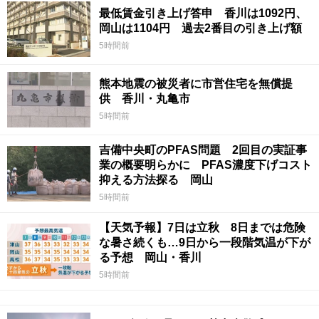
最低賃金引き上げ答申 香川は1092円、
岡山は1104円 過去2番目の引き上げ額
5時間前
熊本地震の被災者に市営住宅を無償提
供 香川・丸亀市
5時間前
吉備中央町のPFAS問題 2回目の実証事
業の概要明らかに PFAS濃度下げコスト
抑える方法探る 岡山
5時間前
【天気予報】7日は立秋 8日までは危険
な暑さ続くも…9日から一段階気温が下が
る予想 岡山・香川
5時間前