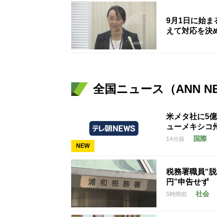
9月1日に始
えて対応を決
全国ニュース（ANN N
米メタ社に5
ューメキシコ
国際
14分前
NEW
税務署職員“脱
円”申告せず
社会
5時間前