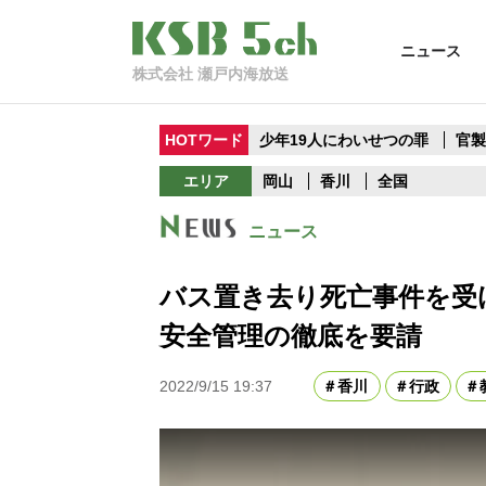
ニュース
株式会社 瀬戸内海放送
HOTワード
少年19人にわいせつの罪
官
エリア
岡山
香川
全国
ニュース
バス置き去り死亡事件を受
安全管理の徹底を要請
2022/9/15 19:37
香川
行政