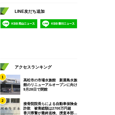
LINE友だち追加
アクセスランキング
1
高松市の市場水族館 新屋島水族
館のリニューアルオープンに向け
9月28日で閉館
2
接骨院院長らによる自動車保険金
詐欺 被害総額は2700万円超
香川県警が最終送検、捜査本部解