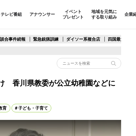
イベント
地域を元気に
テレビ番組
アナウンサー
企業
プレゼント
する取り組み
製談合事件続報
緊急銃猟訓練
ダイソー系複合店
四国最大スリ
け 香川県教委が公立幼稚園などに
教育
子ども・子育て