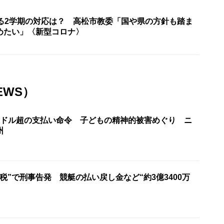
まる2学期の対応は？ 高松市教委「国や県の方針も踏ま
めたい」〈新型コロナ〉
EWS）
億ドル超の支払い命令 子どもの精神的被害めぐり ニ
州
税”で刑事告発 競艇の払い戻し金など“約3億3400万