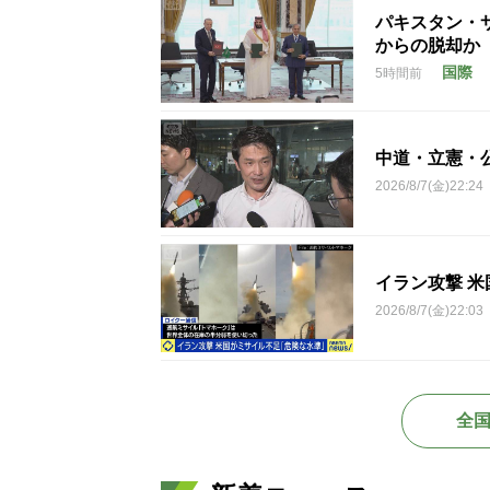
パキスタン・
からの脱却か
国際
5時間前
中道・立憲・
2026/8/7(金)22:24
イラン攻撃 
2026/8/7(金)22:03
全