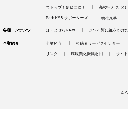
ストップ！新型コロナ
高校生と見つけ
Park KSB サポーターズ
会社見学
各種コンテンツ
ほ・とせなNews
クワイ河に虹をかけ
企業紹介
企業紹介
視聴者サービスセンター
リンク
環境美化振興財団
サイト
© S