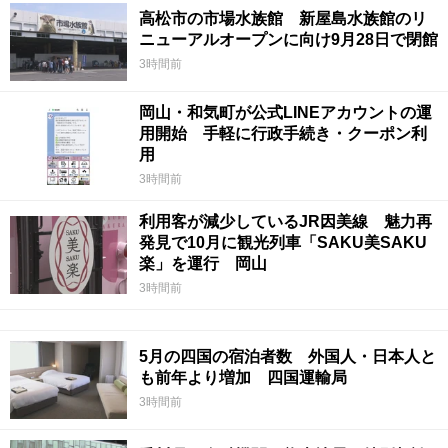
高松市の市場水族館 新屋島水族館のリ
ニューアルオープンに向け9月28日で閉館
3時間前
岡山・和気町が公式LINEアカウントの運
用開始 手軽に行政手続き・クーポン利
用
3時間前
利用客が減少しているJR因美線 魅力再
発見で10月に観光列車「SAKU美SAKU
楽」を運行 岡山
3時間前
5月の四国の宿泊者数 外国人・日本人と
も前年より増加 四国運輸局
3時間前