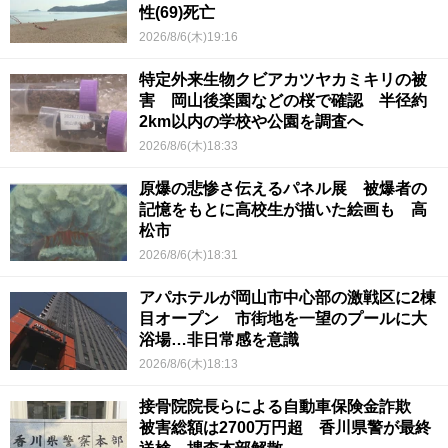
性(69)死亡
2026/8/6(木)19:16
特定外来生物クビアカツヤカミキリの被
害 岡山後楽園などの桜で確認 半径約
2km以内の学校や公園を調査へ
2026/8/6(木)18:33
原爆の悲惨さ伝えるパネル展 被爆者の
記憶をもとに高校生が描いた絵画も 高
松市
2026/8/6(木)18:31
アパホテルが岡山市中心部の激戦区に2棟
目オープン 市街地を一望のプールに大
浴場…非日常感を意識
2026/8/6(木)18:13
接骨院院長らによる自動車保険金詐欺
被害総額は2700万円超 香川県警が最終