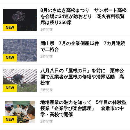
8月のさぬき高松まつり サンポート高松
を会場に24連が総おどり 花火有料観覧
席は残り350席
NEW
1時間前
岡山県 7月の企業倒産12件 7カ月連続
で二桁台
2時間前
NEW
八月八日の「屋根の日」を前に 栗林公
園で瓦業者が屋根の修繕や清掃活動 高
松市
NEW
2時間前
地場産業の魅力を知って 5年目の体験型
授業「企業学び楽舎講座」 倉敷市の中
学・高校で開催
NEW
2時間前