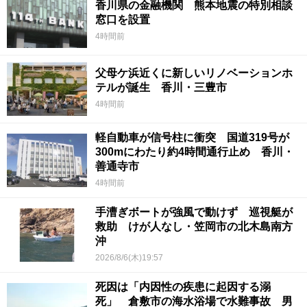
香川県の金融機関 熊本地震の特別相談
窓口を設置
4時間前
父母ケ浜近くに新しいリノベーションホ
テルが誕生 香川・三豊市
4時間前
軽自動車が信号柱に衝突 国道319号が
300mにわたり約4時間通行止め 香川・
善通寺市
4時間前
手漕ぎボートが強風で動けず 巡視艇が
救助 けが人なし・笠岡市の北木島南方
沖
2026/8/6(木)19:57
死因は「内因性の疾患に起因する溺
死」 倉敷市の海水浴場で水難事故 男