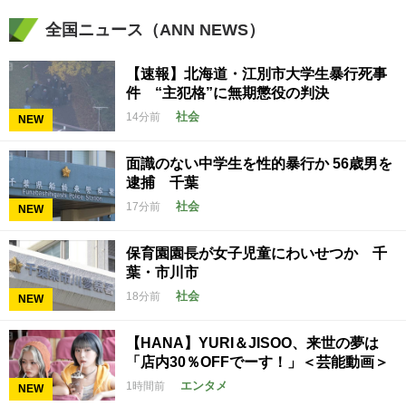
全国ニュース（ANN NEWS）
【速報】北海道・江別市大学生暴行死事
件 “主犯格”に無期懲役の判決
社会
14分前
NEW
面識のない中学生を性的暴行か 56歳男を
逮捕 千葉
社会
17分前
NEW
保育園園長が女子児童にわいせつか 千
葉・市川市
社会
18分前
NEW
【HANA】YURI＆JISOO、来世の夢は
「店内30％OFFでーす！」＜芸能動画＞
エンタメ
1時間前
NEW