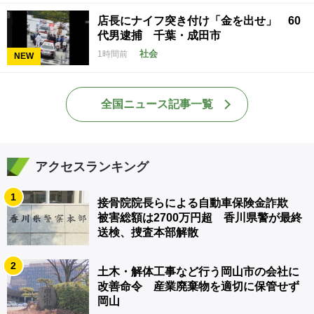
店長にナイフ突き付け「金を出せ」 60
代男逮捕 千葉・成田市
社会
1時間前
NEW
全国ニュース記事一覧
アクセスランキング
1
接骨院院長らによる自動車保険金詐欺
被害総額は2700万円超 香川県警が最終
送検、捜査本部解散
2
土木・解体工事など行う岡山市の会社に
改善命令 産業廃棄物を適切に保管せず
岡山