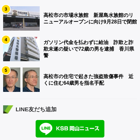
3
高松市の市場水族館 新屋島水族館のリ
ニューアルオープンに向け9月28日で閉館
4
ガソリン代金を払わずに給油 詐欺と詐
欺未遂の疑いで72歳の男を逮捕 香川県
警
5
高松市の住宅で起きた強盗致傷事件 近
くに住む64歳男を指名手配
LINE友だち追加