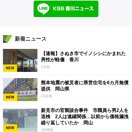
新着ニュース
【速報】さぬき市でイノシシにかまれた
男性が軽傷 香川
1分前
NEW
熊本地震の被災者に県営住宅を6カ月無償
提供 岡山県
23分前
NEW
新見市の官製談合事件 市職員ら男2人を
送検 2人は遠縁関係…以前から価格漏洩
繰り返していたか 岡山
NEW
1時間前