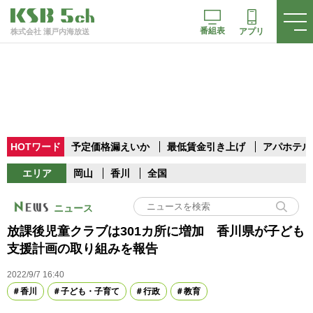
番組表
アプリ
株式会社 瀬戸内海放送
HOTワード
予定価格漏えいか
最低賃金引き上げ
アパホテル
エリア
岡山
香川
全国
ニュース
放課後児童クラブは301カ所に増加 香川県が子ども
支援計画の取り組みを報告
2022/9/7 16:40
香川
子ども・子育て
行政
教育