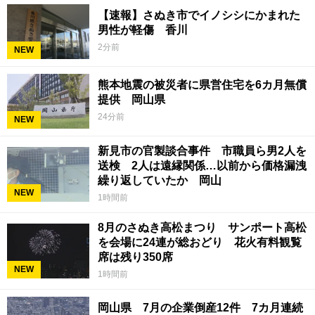
【速報】さぬき市でイノシシにかまれた
男性が軽傷 香川
2分前
NEW
熊本地震の被災者に県営住宅を6カ月無償
提供 岡山県
24分前
NEW
新見市の官製談合事件 市職員ら男2人を
送検 2人は遠縁関係…以前から価格漏洩
繰り返していたか 岡山
NEW
1時間前
8月のさぬき高松まつり サンポート高松
を会場に24連が総おどり 花火有料観覧
席は残り350席
NEW
1時間前
岡山県 7月の企業倒産12件 7カ月連続