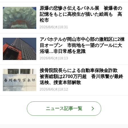
原爆の悲惨さ伝えるパネル展 被爆者の
記憶をもとに高校生が描いた絵画も 高
松市
2026/8/6(木)18:31
アパホテルが岡山市中心部の激戦区に2棟
目オープン 市街地を一望のプールに大
浴場…非日常感を意識
2026/8/6(木)18:13
接骨院院長らによる自動車保険金詐欺
被害総額は2700万円超 香川県警が最終
送検、捜査本部解散
2026/8/6(木)18:12
ニュース記事一覧