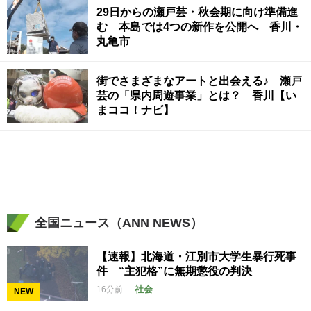
29日からの瀬戸芸・秋会期に向け準備進
む 本島では4つの新作を公開へ 香川・
丸亀市
街でさまざまなアートと出会える♪ 瀬戸
芸の「県内周遊事業」とは？ 香川【い
まココ！ナビ】
全国ニュース（ANN NEWS）
【速報】北海道・江別市大学生暴行死事
件 “主犯格”に無期懲役の判決
社会
16分前
NEW