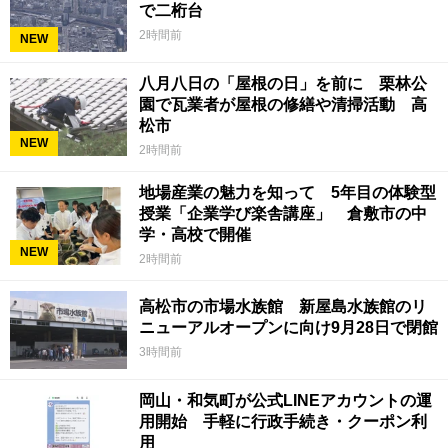
で二桁台
2時間前
NEW
八月八日の「屋根の日」を前に 栗林公
園で瓦業者が屋根の修繕や清掃活動 高
松市
NEW
2時間前
地場産業の魅力を知って 5年目の体験型
授業「企業学び楽舎講座」 倉敷市の中
学・高校で開催
NEW
2時間前
高松市の市場水族館 新屋島水族館のリ
ニューアルオープンに向け9月28日で閉館
3時間前
岡山・和気町が公式LINEアカウントの運
用開始 手軽に行政手続き・クーポン利
用