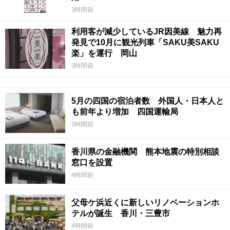
3時間前
利用客が減少しているJR因美線 魅力再
発見で10月に観光列車「SAKU美SAKU
楽」を運行 岡山
3時間前
5月の四国の宿泊者数 外国人・日本人と
も前年より増加 四国運輸局
3時間前
香川県の金融機関 熊本地震の特別相談
窓口を設置
4時間前
父母ケ浜近くに新しいリノベーションホ
テルが誕生 香川・三豊市
4時間前