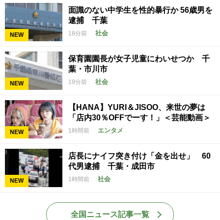
面識のない中学生を性的暴行か 56歳男を
逮捕 千葉
社会
18分前
NEW
保育園園長が女子児童にわいせつか 千
葉・市川市
社会
19分前
NEW
【HANA】YURI＆JISOO、来世の夢は
「店内30％OFFでーす！」＜芸能動画＞
エンタメ
1時間前
NEW
店長にナイフ突き付け「金を出せ」 60
代男逮捕 千葉・成田市
社会
1時間前
NEW
全国ニュース記事一覧