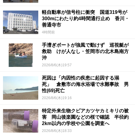
軽自動車が信号柱に衝突 国道319号が
300mにわたり約4時間通行止め 香川・
善通寺市
4時間前
手漕ぎボートが強風で動けず 巡視艇が
救助 けが人なし・笠岡市の北木島南方
沖
2026/8/6(木)19:57
死因は「内因性の疾患に起因する溺
死」 倉敷市の海水浴場で水難事故 男
性(69)死亡
2026/8/6(木)19:16
特定外来生物クビアカツヤカミキリの被
害 岡山後楽園などの桜で確認 半径約
2km以内の学校や公園を調査へ
2026/8/6(木)18:33