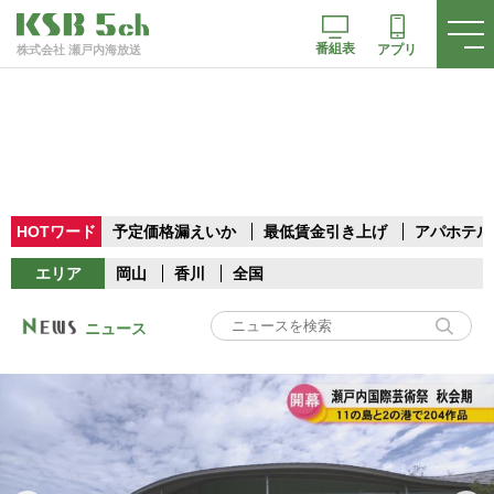
番組表
アプリ
株式会社 瀬戸内海放送
HOTワード
予定価格漏えいか
最低賃金引き上げ
アパホテル
エリア
岡山
香川
全国
ニュース