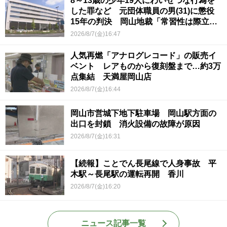
8～13歳の少年19人にわいせつな行為を
した罪など 元団体職員の男(31)に懲役
15年の判決 岡山地裁「常習性は際立っ
ていて被害結果も非常に重い」
2026/8/7(金)16:47
人気再燃「アナログレコード」の販売イ
ベント レアものから復刻盤まで…約3万
点集結 天満屋岡山店
2026/8/7(金)16:44
岡山市営城下地下駐車場 岡山駅方面の
出口を封鎖 消火設備の故障が原因
2026/8/7(金)16:31
【続報】ことでん長尾線で人身事故 平
木駅～長尾駅の運転再開 香川
2026/8/7(金)16:20
ニュース記事一覧