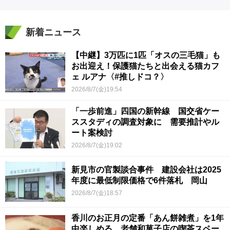
新着ニュース
【中継】3万匹に1匹「オスの三毛猫」も
お出迎え！保護猫たちと出会える猫カフ
ェ ルアナ〈#推しドコ？〉
2026/8/7(金)19:54
「一歩前進」四国の新幹線 国交省ケー
ススタディの調査対象に 需要推計やル
ート案検討
2026/8/7(金)19:02
新見市の官製談合事件 建設会社は2025
年度に最低制限価格で6件落札 岡山
2026/8/7(金)18:57
香川のお正月の定番「あん餅雑煮」を1年
中楽しめる 老舗和菓子店の喫茶スペー