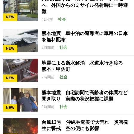
へ 外国からのミサイル発射時に一時避
難
NEW
社会
41分前
熊本地震 車中泊の避難者に車用の日傘
を無料配布
社会
2時間前
NEW
地震による断水解消 水道水行き渡る
熊本・甲佐町
社会
2時間前
NEW
熊本地震 自宅訪問で高齢者の体調など
聞き取り 実際の状況把握に課題
社会
2時間前
NEW
台風13号 沖縄や奄美で大荒れ 災害発
生に警戒 空の便にも影響