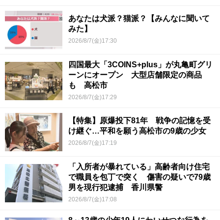
あなたは犬派？猫派？【みんなに聞いて
みた】
2026/8/7(金)17:30
四国最大「3COINS+plus」が丸亀町グリ
ーンにオープン 大型店舗限定の商品
も 高松市
2026/8/7(金)17:29
【特集】原爆投下81年 戦争の記憶を受
け継ぐ…平和を願う高松市の9歳の少女
2026/8/7(金)17:19
「入所者が暴れている」高齢者向け住宅
で職員を包丁で突く 傷害の疑いで79歳
男を現行犯逮捕 香川県警
2026/8/7(金)17:08