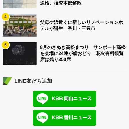
送検、捜査本部解散
4
父母ケ浜近くに新しいリノベーションホ
テルが誕生 香川・三豊市
5
8月のさぬき高松まつり サンポート高松
を会場に24連が総おどり 花火有料観覧
席は残り350席
LINE友だち追加