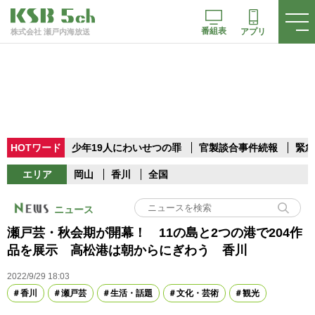
番組表
アプリ
株式会社 瀬戸内海放送
HOTワード
少年19人にわいせつの罪
官製談合事件続報
緊急
エリア
岡山
香川
全国
ニュース
瀬戸芸・秋会期が開幕！ 11の島と2つの港で204作
品を展示 高松港は朝からにぎわう 香川
2022/9/29 18:03
香川
瀬戸芸
生活・話題
文化・芸術
観光