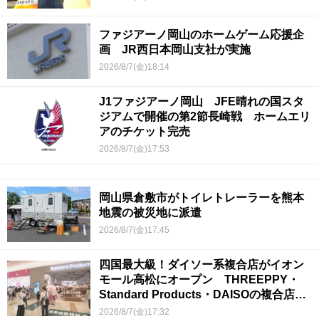
ファジアーノ岡山のホームゲーム応援企
画 JR西日本岡山支社が実施
2026/8/7(金)18:14
J1ファジアーノ岡山 JFE晴れの国スタ
ジアムで開催の第2節長崎戦 ホームエリ
アのチケット完売
2026/8/7(金)17:53
岡山県倉敷市がトイレトレーラーを熊本
地震の被災地に派遣
2026/8/7(金)17:45
四国最大級！ダイソー系複合店がイオン
モール高松にオープン THREEPPY・
Standard Products・DAISOの複合店は
香川県初
2026/8/7(金)17:32