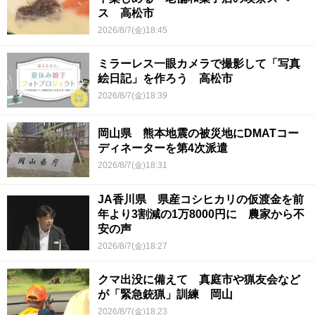
ス 高松市
2026/8/7(金)18:45
ミラーレス一眼カメラで撮影して「写真
絵日記」を作ろう 高松市
2026/8/7(金)18:39
岡山県 熊本地震の被災地にDMATコー
ディネーターを第4次派遣
2026/8/7(金)18:31
JA香川県 県産コシヒカリの仮渡金を前
年より3割減の1万8000円に 農家から不
安の声
2026/8/7(金)18:27
クマ出没に備えて 真庭市や猟友会など
が「緊急銃猟」訓練 岡山
2026/8/7(金)18:23