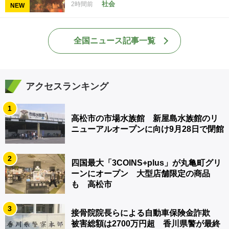
社会
2時間前
NEW
全国ニュース記事一覧
アクセスランキング
1
高松市の市場水族館 新屋島水族館のリ
ニューアルオープンに向け9月28日で閉館
2
四国最大「3COINS+plus」が丸亀町グリ
ーンにオープン 大型店舗限定の商品
も 高松市
3
接骨院院長らによる自動車保険金詐欺
被害総額は2700万円超 香川県警が最終