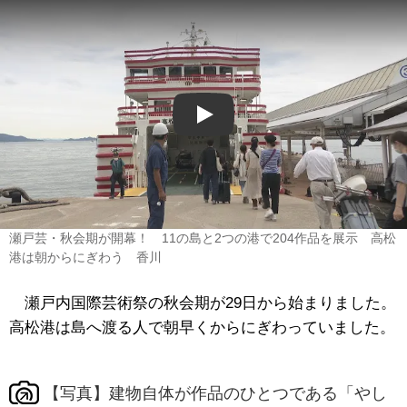
Play
瀬戸芸・秋会期が開幕！ 11の島と2つの港で204作品を展示 高松
港は朝からにぎわう 香川
瀬戸内国際芸術祭の秋会期が29日から始まりました。
高松港は島へ渡る人で朝早くからにぎわっていました。
【写真】建物自体が作品のひとつである「やし