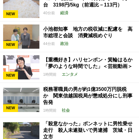
台 3198円/5kg（前週比－113円）
経済
40分前
NEW
小池都知事 地方の税収減に配慮を 高
市総理と会談 消費減税めぐり
政治
44分前
NEW
【重機好き】ハリセンボン・箕輪はるか
「夢のような時間でした」＜芸能動画＞
エンタメ
1時間前
NEW
税務署職員の男が約1億3500万円脱税
か 関東信越国税局が懲戒処分にし刑事
告発
NEW
社会
1時間前
「殺意なかった」ボンネットに男性乗せ
走行 殺人未遂疑いで男逮捕 茨城・日
立市