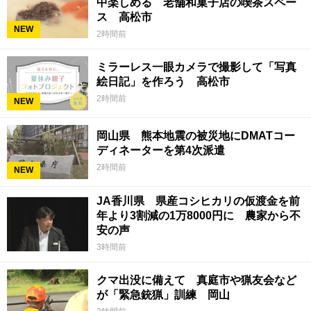
中楽しめる 老舗和菓子店の喫茶スペー
ス 高松市
NEW
2時間前
ミラーレス一眼カメラで撮影して「写真
絵日記」を作ろう 高松市
2時間前
NEW
岡山県 熊本地震の被災地にDMATコー
ディネーターを第4次派遣
2時間前
NEW
JA香川県 県産コシヒカリの仮渡金を前
年より3割減の1万8000円に 農家から不
安の声
3時間前
クマ出没に備えて 真庭市や猟友会など
が「緊急銃猟」訓練 岡山