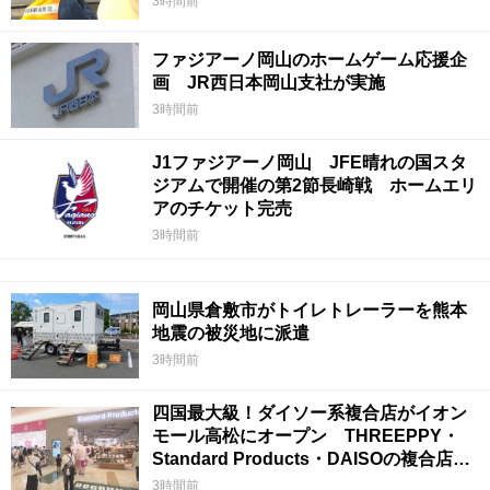
3時間前
ファジアーノ岡山のホームゲーム応援企
画 JR西日本岡山支社が実施
3時間前
J1ファジアーノ岡山 JFE晴れの国スタ
ジアムで開催の第2節長崎戦 ホームエリ
アのチケット完売
3時間前
岡山県倉敷市がトイレトレーラーを熊本
地震の被災地に派遣
3時間前
四国最大級！ダイソー系複合店がイオン
モール高松にオープン THREEPPY・
Standard Products・DAISOの複合店は
香川県初
3時間前