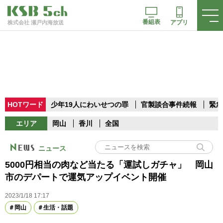
番組表
アプリ
株式会社 瀬戸内海放送
HOTワード
少年19人にわいせつの罪
官製談合事件続報
緊急
エリア
岡山
香川
全国
ニュース
5000円相当の肉など当たる「運試しガチャ」 岡山
市のデパートで運気アップイベント開催
2023/1/18 17:17
岡山
生活・話題