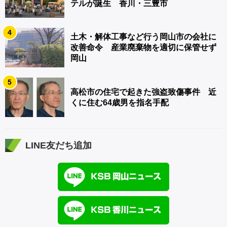
テルが誕生 香川・三豊市
4
土木・解体工事など行う岡山市の会社に
改善命令 産業廃棄物を適切に保管せず
岡山
5
高松市の住宅で起きた強盗致傷事件 近
くに住む64歳男を指名手配
LINE友だち追加