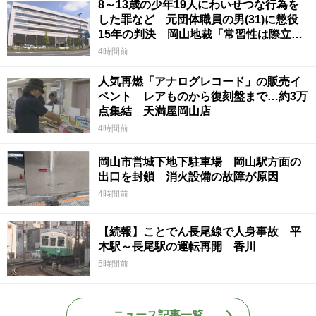
8～13歳の少年19人にわいせつな行為を
した罪など 元団体職員の男(31)に懲役
15年の判決 岡山地裁「常習性は際立っ
ていて被害結果も非常に重い」
4時間前
人気再燃「アナログレコード」の販売イ
ベント レアものから復刻盤まで…約3万
点集結 天満屋岡山店
4時間前
岡山市営城下地下駐車場 岡山駅方面の
出口を封鎖 消火設備の故障が原因
4時間前
【続報】ことでん長尾線で人身事故 平
木駅～長尾駅の運転再開 香川
5時間前
ニュース記事一覧