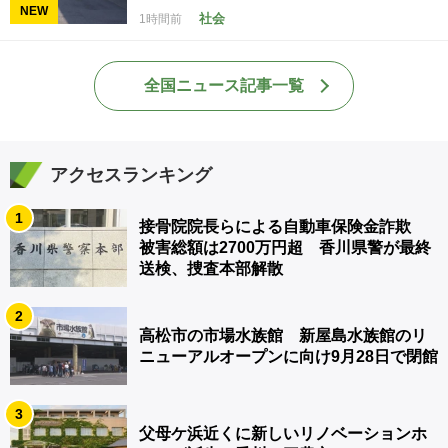
NEW
社会
1時間前
全国ニュース記事一覧
アクセスランキング
1
接骨院院長らによる自動車保険金詐欺
被害総額は2700万円超 香川県警が最終
送検、捜査本部解散
2
高松市の市場水族館 新屋島水族館のリ
ニューアルオープンに向け9月28日で閉館
3
父母ケ浜近くに新しいリノベーションホ