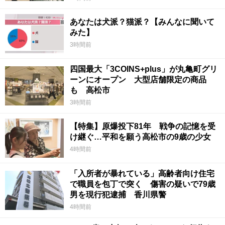
あなたは犬派？猫派？【みんなに聞いて
みた】
3時間前
四国最大「3COINS+plus」が丸亀町グリ
ーンにオープン 大型店舗限定の商品
も 高松市
3時間前
【特集】原爆投下81年 戦争の記憶を受
け継ぐ…平和を願う高松市の9歳の少女
4時間前
「入所者が暴れている」高齢者向け住宅
で職員を包丁で突く 傷害の疑いで79歳
男を現行犯逮捕 香川県警
4時間前