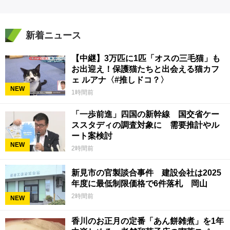
新着ニュース
【中継】3万匹に1匹「オスの三毛猫」も
お出迎え！保護猫たちと出会える猫カフ
ェ ルアナ〈#推しドコ？〉
NEW
1時間前
「一歩前進」四国の新幹線 国交省ケー
ススタディの調査対象に 需要推計やル
ート案検討
NEW
2時間前
新見市の官製談合事件 建設会社は2025
年度に最低制限価格で6件落札 岡山
2時間前
NEW
香川のお正月の定番「あん餅雑煮」を1年