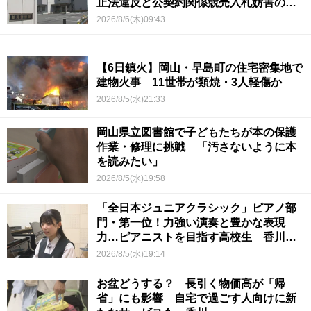
止法違反と公契約関係競売入札妨害の疑
い
2026/8/6(木)09:43
【6日鎮火】岡山・早島町の住宅密集地で
建物火事 11世帯が類焼・3人軽傷か
2026/8/5(水)21:33
岡山県立図書館で子どもたちが本の保護
作業・修理に挑戦 「汚さないように本
を読みたい」
2026/8/5(水)19:58
「全日本ジュニアクラシック」ピアノ部
門・第一位！力強い演奏と豊かな表現
力…ピアニストを目指す高校生 香川
【青春のキセキ】
2026/8/5(水)19:14
お盆どうする？ 長引く物価高が「帰
省」にも影響 自宅で過ごす人向けに新