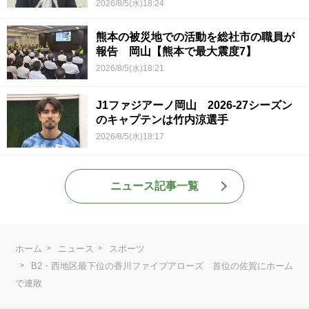
2026/8/5(水)18:24
熊本の被災地での活動を総社市の職員が
報告 岡山【熊本で最大震度7】
2026/8/5(水)18:21
J1ファジアーノ岡山 2026-27シーズン
のキャプテンは竹内涼選手
2026/8/5(水)18:17
ニュース記事一覧
ホーム
ニュース
スポーツ
B2・西地区最下位の香川ファイブアローズ 首位の佐賀にホーム
で連敗