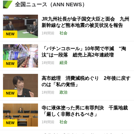
全国ニュース（ANN NEWS）
JR九州社長が金子国交大臣と面会 九州
新幹線など熊本地震の被災状況を報告
社会
1時間前
NEW
「パチンコホール」10年間で半減 “淘
汰”は一段落 総売上高2年連続増
経済
1時間前
NEW
高市総理 消費減税めぐり 2年後に戻す
のは「私の覚悟」
政治
1時間前
NEW
寺に液体塗った男に有罪判決 千葉地裁
「厳しく非難されるべき」
社会
1時間前
NEW