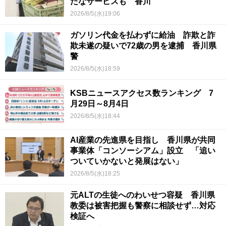
たなサービスも 香川
2026/8/5(水)19:06
ガソリン代金を払わずに給油 詐欺と詐
欺未遂の疑いで72歳の男を逮捕 香川県
警
2026/8/5(水)18:59
KSBニュースアクセス数ランキング 7
月29日～8月4日
2026/8/5(水)18:44
AI産業の先進県を目指し 香川県が共同
事業体「コンソーシアム」設立 「追い
ついていかないと発展はない」
2026/8/5(水)18:25
元ALTの生徒へのわいせつ容疑 香川県
教委は被害把握も警察に相談せず…対応
検証へ