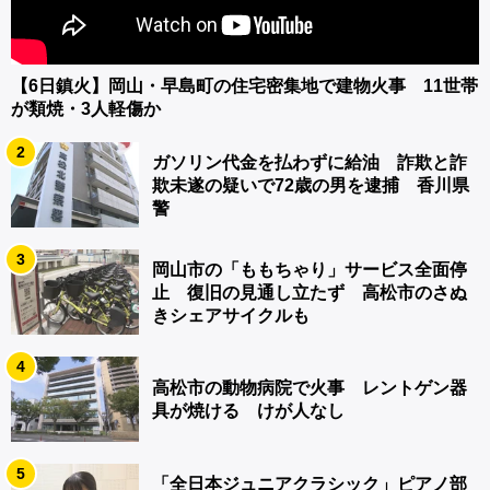
【6日鎮火】岡山・早島町の住宅密集地で建物火事 11世帯
が類焼・3人軽傷か
2
ガソリン代金を払わずに給油 詐欺と詐
欺未遂の疑いで72歳の男を逮捕 香川県
警
3
岡山市の「ももちゃり」サービス全面停
止 復旧の見通し立たず 高松市のさぬ
きシェアサイクルも
4
高松市の動物病院で火事 レントゲン器
具が焼ける けが人なし
5
「全日本ジュニアクラシック」ピアノ部