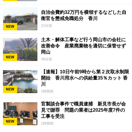
自治会費約32万円を横領するなどした自
衛官を懲戒免職処分 香川
22分前
NEW
土木・解体工事など行う岡山市の会社に
改善命令 産業廃棄物を適切に保管せず
岡山
NEW
39分前
【速報】10日午前9時から第２次取水制限
開始 香川用水への供給量35％カット 香
川
NEW
1時間前
官製談合事件で職員逮捕 新見市長が会
見で謝罪 問題の業者は2025年度7件の
工事を受注
NEW
1時間前