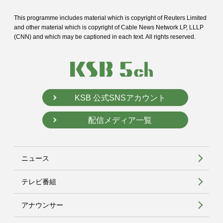
This programme includes material which is copyright of Reuters Limited
and
other material which is copyright of Cable News Network LP, LLLP
(CNN) and
which may be captioned in each text. All rights reserved.
KSB 公式SNSアカウント
配信メディア一覧
ニュース
テレビ番組
アナウンサー