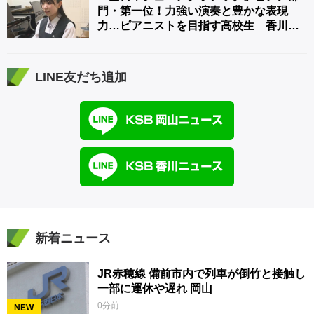
門・第一位！力強い演奏と豊かな表現
力…ピアニストを目指す高校生 香川
【青春のキセキ】
LINE友だち追加
新着ニュース
JR赤穂線 備前市内で列車が倒竹と接触し
一部に運休や遅れ 岡山
0分前
NEW