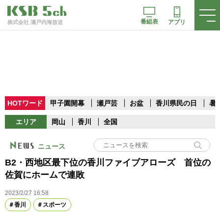
番組表
アプリ
株式会社 瀬戸内海放送
HOTワード
甲子園開幕
瀬戸芸
お盆
香川県民の日
暑
エリア
岡山
香川
全国
ニュース
B2・西地区最下位の香川ファイブアローズ 首位の
佐賀にホームで連敗
2023/2/27 16:58
香川
スポーツ