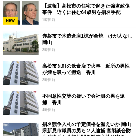
【速報】高松市の住宅で起きた強盗致傷
事件 近くに住む64歳男を指名手配
1時間前
NEW
赤磐市で木造倉庫1棟が全焼 けが人なし
岡山
3時間前
高松市瓦町の飲食店で火事 近所の男性
が煙を吸って搬送 香川
3時間前
不同意性交等の疑いで会社員の男を逮
捕 香川
4時間前
指名競争入札の予定価格を漏えいか 岡山
県新見市職員の男ら２人逮捕 官製談合防