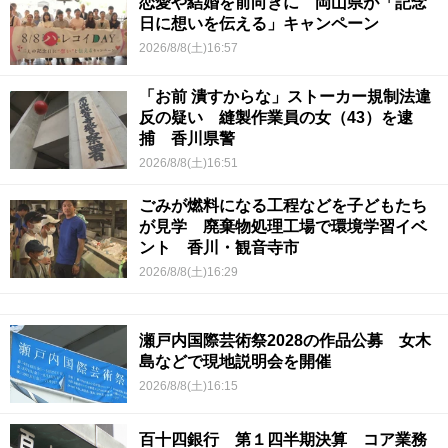
恋愛や結婚を前向きに 岡山県が「記念
日に想いを伝える」キャンペーン
2026/8/8(土)16:57
「お前 潰すからな」ストーカー規制法違
反の疑い 縫製作業員の女（43）を逮
捕 香川県警
2026/8/8(土)16:51
ごみが燃料になる工程などを子どもたち
が見学 廃棄物処理工場で環境学習イベ
ント 香川・観音寺市
2026/8/8(土)16:29
瀬戸内国際芸術祭2028の作品公募 女木
島などで現地説明会を開催
2026/8/8(土)16:15
百十四銀行 第１四半期決算 コア業務