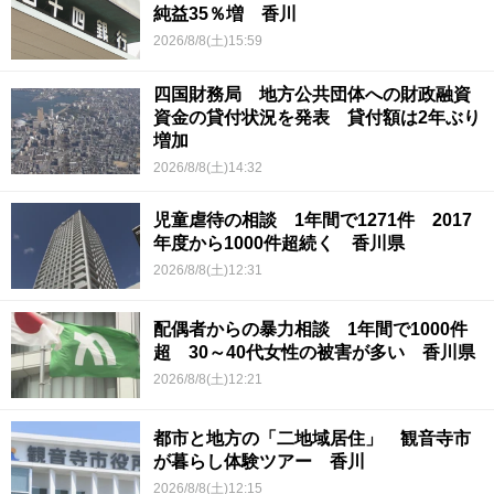
純益35％増 香川
2026/8/8(土)15:59
四国財務局 地方公共団体への財政融資
資金の貸付状況を発表 貸付額は2年ぶり
増加
2026/8/8(土)14:32
児童虐待の相談 1年間で1271件 2017
年度から1000件超続く 香川県
2026/8/8(土)12:31
配偶者からの暴力相談 1年間で1000件
超 30～40代女性の被害が多い 香川県
2026/8/8(土)12:21
都市と地方の「二地域居住」 観音寺市
が暮らし体験ツアー 香川
2026/8/8(土)12:15