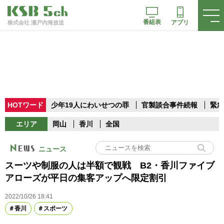
番組表
アプリ
株式会社 瀬戸内海放送
HOTワード
少年19人にわいせつの罪
官製談合事件続報
緊急
エリア
岡山
香川
全国
ニュース
スーツや制服の人は半額で観戦 B2・香川ファイブ
アローズが平日の集客アップへ限定割引
2022/10/26 18:41
香川
スポーツ