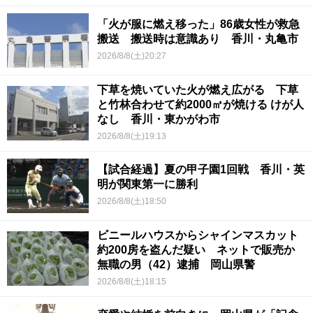
「火が服に燃え移った」86歳女性が救急
搬送 搬送時は意識あり 香川・丸亀市
2026/8/8(土)20:27
下草を焼いていた火が燃え広がる 下草
と竹林合わせて約2000㎡が焼ける けが人
なし 香川・東かがわ市
2026/8/8(土)19:13
【試合経過】夏の甲子園1回戦 香川・英
明が関東第一に勝利
2026/8/8(土)18:50
ビニールハウスからシャインマスカット
約200房を盗んだ疑い ネットで販売か
無職の男（42）逮捕 岡山県警
2026/8/8(土)18:15