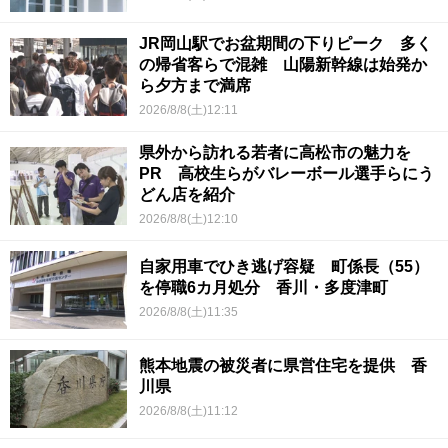
JR岡山駅でお盆期間の下りピーク 多く
の帰省客らで混雑 山陽新幹線は始発か
ら夕方まで満席
2026/8/8(土)12:11
県外から訪れる若者に高松市の魅力を
PR 高校生らがバレーボール選手らにう
どん店を紹介
2026/8/8(土)12:10
自家用車でひき逃げ容疑 町係長（55）
を停職6カ月処分 香川・多度津町
2026/8/8(土)11:35
熊本地震の被災者に県営住宅を提供 香
川県
2026/8/8(土)11:12