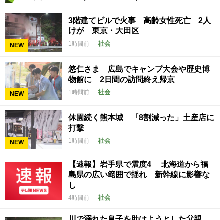
3階建てビルで火事 高齢女性死亡 2人
けが 東京・大田区
社会
1時間前
NEW
悠仁さま 広島でキャンプ大会や歴史博
物館に 2日間の訪問終え帰京
社会
1時間前
NEW
休園続く熊本城 「8割減った」土産店に
打撃
社会
1時間前
NEW
【速報】岩手県で震度4 北海道から福
島県の広い範囲で揺れ 新幹線に影響な
し
社会
4時間前
川で溺れた息子を助けようとした父親