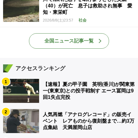
（40）が死亡 息子は救助され無事 愛
知・東栄町
社会
2026/8/8(土)23:57
全国ニュース記事一覧
アクセスランキング
1
【速報】夏の甲子園 英明(香川)が関東第
一(東東京)との投手戦制す エース冨岡は9
回1失点完投
2
人気再燃「アナログレコード」の販売イ
ベント レアものから復刻盤まで…約3万
点集結 天満屋岡山店