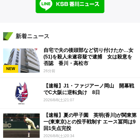
新着ニュース
自宅で夫の後頭部など切り付けたか…女
(51)を殺人未遂容疑で逮捕 女は殺意を
否認 香川・高松市
NEW
26分前
【速報】J1・ファジアーノ岡山 開幕戦
でC大阪に逆転負け 8日
2026/8/8(土)21:07
【速報】夏の甲子園 英明(香川)が関東第
一(東東京)との投手戦制す エース冨岡は9
回1失点完投
2026/8/8(土)20:34