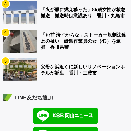
3
「火が服に燃え移った」86歳女性が救急
搬送 搬送時は意識あり 香川・丸亀市
4
「お前 潰すからな」ストーカー規制法違
反の疑い 縫製作業員の女（43）を逮
捕 香川県警
5
父母ケ浜近くに新しいリノベーションホ
テルが誕生 香川・三豊市
LINE友だち追加