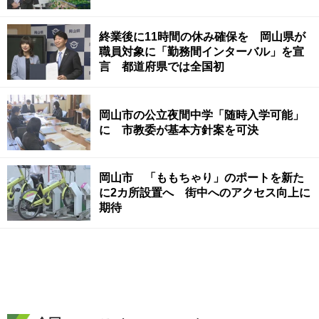
終業後に11時間の休み確保を 岡山県が
職員対象に「勤務間インターバル」を宣
言 都道府県では全国初
岡山市の公立夜間中学「随時入学可能」
に 市教委が基本方針案を可決
岡山市 「ももちゃり」のポートを新た
に2カ所設置へ 街中へのアクセス向上に
期待