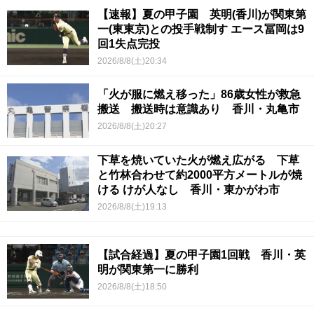
【速報】夏の甲子園 英明(香川)が関東第
一(東東京)との投手戦制す エース冨岡は9
回1失点完投
2026/8/8(土)20:34
「火が服に燃え移った」86歳女性が救急
搬送 搬送時は意識あり 香川・丸亀市
2026/8/8(土)20:27
下草を焼いていた火が燃え広がる 下草
と竹林合わせて約2000平方メートルが焼
ける けが人なし 香川・東かがわ市
2026/8/8(土)19:13
【試合経過】夏の甲子園1回戦 香川・英
明が関東第一に勝利
2026/8/8(土)18:50