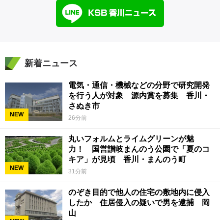
新着ニュース
電気・通信・機械などの分野で研究開発
を行う人が対象 源内賞を募集 香川・
さぬき市
NEW
26分前
丸いフォルムとライムグリーンが魅
力！ 国営讃岐まんのう公園で「夏のコ
キア」が見頃 香川・まんのう町
NEW
31分前
のぞき目的で他人の住宅の敷地内に侵入
したか 住居侵入の疑いで男を逮捕 岡
山