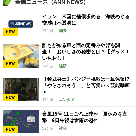
全国ニュース（ANN NEWS）
イラン 米国に補償求める 海峡めぐる
交渉は不透明に
国際
27分前
NEW
誰もが知る東と西の定番みやげを調
査！ おいしさの秘密とは？【グッド！
いちおし】
NEW
経済
34分前
【鈴鹿央士】バンジー挑戦は一旦保留!?
「やらされそう…」と苦笑い＜芸能動画
＞
NEW
エンタメ
47分前
台風15号 11日ごろ上陸か 夏休みを直
撃 9日午後は雷雨の恐れ
社会
52分前
NEW