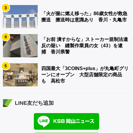
3
「火が服に燃え移った」86歳女性が救急
搬送 搬送時は意識あり 香川・丸亀市
4
「お前 潰すからな」ストーカー規制法違
反の疑い 縫製作業員の女（43）を逮
捕 香川県警
5
四国最大「3COINS+plus」が丸亀町グリ
ーンにオープン 大型店舗限定の商品
も 高松市
LINE友だち追加