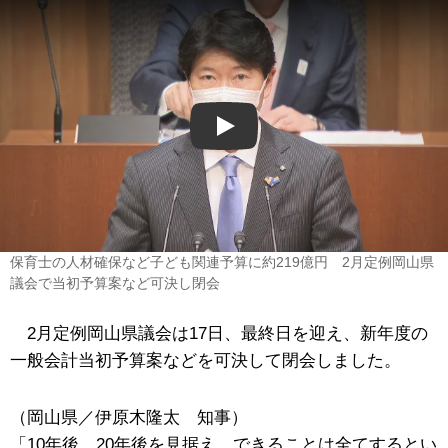
Play
保育士の人材確保など子ども関連予算に約219億円 2月定例岡山県
議会で当初予算案など可決し閉会
2月定例岡山県議会は17日、最終日を迎え、新年度の
一般会計当初予算案などを可決して閉会しました。
（岡山県／伊原木隆太 知事）
「10年後、20年後を見据え、できることは全てするとい