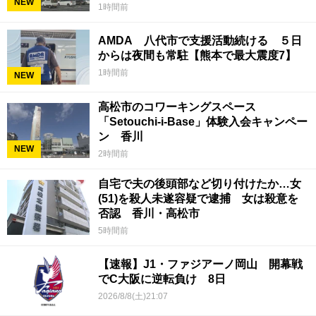
NEW
1時間前
AMDA 八代市で支援活動続ける ５日
からは夜間も常駐【熊本で最大震度7】
1時間前
NEW
高松市のコワーキングスペース
「Setouchi-i-Base」体験入会キャンペー
ン 香川
NEW
2時間前
自宅で夫の後頭部など切り付けたか…女
(51)を殺人未遂容疑で逮捕 女は殺意を
否認 香川・高松市
5時間前
【速報】J1・ファジアーノ岡山 開幕戦
でC大阪に逆転負け 8日
2026/8/8(土)21:07