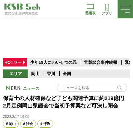
番組表
アプリ
株式会社 瀬戸内海放送
HOTワード
少年19人にわいせつの罪
官製談合事件続報
緊急
エリア
岡山
香川
全国
ニュース
保育士の人材確保など子ども関連予算に約219億円
2月定例岡山県議会で当初予算案など可決し閉会
2023/3/17 19:05
岡山
社会
行政