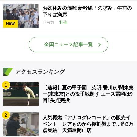
お盆休みの混雑 新幹線「のぞみ」午前の
下りは満席
社会
54分前
NEW
全国ニュース記事一覧
アクセスランキング
1
【速報】夏の甲子園 英明(香川)が関東第
一(東東京)との投手戦制す エース冨岡は9
回1失点完投
2
人気再燃「アナログレコード」の販売イ
ベント レアものから復刻盤まで…約3万
点集結 天満屋岡山店