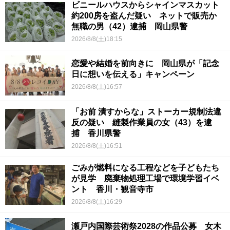
ビニールハウスからシャインマスカット
約200房を盗んだ疑い ネットで販売か
無職の男（42）逮捕 岡山県警
2026/8/8(土)18:15
恋愛や結婚を前向きに 岡山県が「記念
日に想いを伝える」キャンペーン
2026/8/8(土)16:57
「お前 潰すからな」ストーカー規制法違
反の疑い 縫製作業員の女（43）を逮
捕 香川県警
2026/8/8(土)16:51
ごみが燃料になる工程などを子どもたち
が見学 廃棄物処理工場で環境学習イベ
ント 香川・観音寺市
2026/8/8(土)16:29
瀬戸内国際芸術祭2028の作品公募 女木