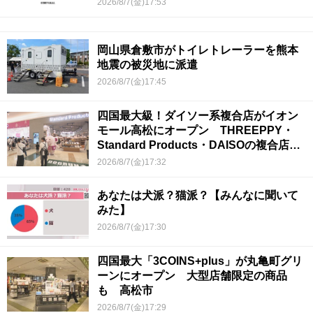
2026/8/7(金)17:53
岡山県倉敷市がトイレトレーラーを熊本
地震の被災地に派遣
2026/8/7(金)17:45
四国最大級！ダイソー系複合店がイオン
モール高松にオープン THREEPPY・
Standard Products・DAISOの複合店は
香川県初
2026/8/7(金)17:32
あなたは犬派？猫派？【みんなに聞いて
みた】
2026/8/7(金)17:30
四国最大「3COINS+plus」が丸亀町グリ
ーンにオープン 大型店舗限定の商品
も 高松市
2026/8/7(金)17:29