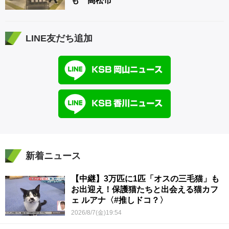
も 高松市
LINE友だち追加
新着ニュース
【中継】3万匹に1匹「オスの三毛猫」も
お出迎え！保護猫たちと出会える猫カフ
ェ ルアナ〈#推しドコ？〉
2026/8/7(金)19:54