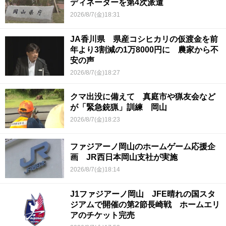
ディネーターを第4次派遣
2026/8/7(金)18:31
JA香川県 県産コシヒカリの仮渡金を前
年より3割減の1万8000円に 農家から不
安の声
2026/8/7(金)18:27
クマ出没に備えて 真庭市や猟友会など
が「緊急銃猟」訓練 岡山
2026/8/7(金)18:23
ファジアーノ岡山のホームゲーム応援企
画 JR西日本岡山支社が実施
2026/8/7(金)18:14
J1ファジアーノ岡山 JFE晴れの国スタ
ジアムで開催の第2節長崎戦 ホームエリ
アのチケット完売