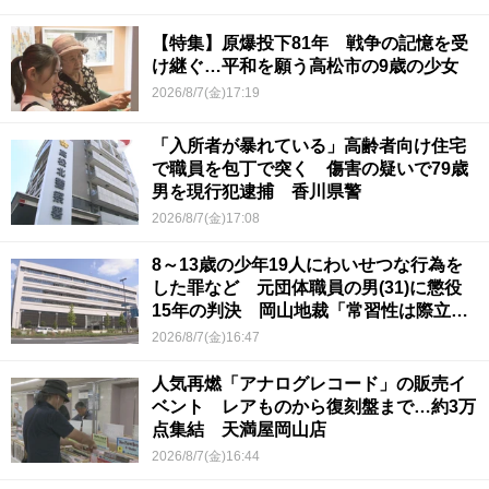
【特集】原爆投下81年 戦争の記憶を受
け継ぐ…平和を願う高松市の9歳の少女
2026/8/7(金)17:19
「入所者が暴れている」高齢者向け住宅
で職員を包丁で突く 傷害の疑いで79歳
男を現行犯逮捕 香川県警
2026/8/7(金)17:08
8～13歳の少年19人にわいせつな行為を
した罪など 元団体職員の男(31)に懲役
15年の判決 岡山地裁「常習性は際立っ
ていて被害結果も非常に重い」
2026/8/7(金)16:47
人気再燃「アナログレコード」の販売イ
ベント レアものから復刻盤まで…約3万
点集結 天満屋岡山店
2026/8/7(金)16:44