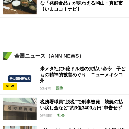
な「発酵食品」が味わえる岡山・真庭市
【いまココ！ナビ】
全国ニュース（ANN NEWS）
米メタ社に5億ドル超の支払い命令 子ど
もの精神的被害めぐり ニューメキシコ
州
NEW
国際
53分前
税務署職員“脱税”で刑事告発 競艇の払
い戻し金など“約3億3400万円”申告せず
社会
5時間前