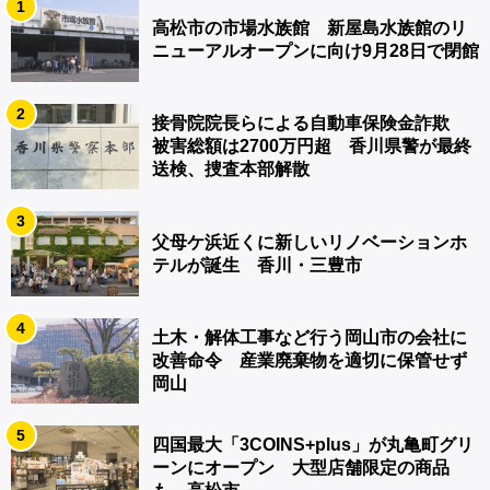
1
高松市の市場水族館 新屋島水族館のリ
ニューアルオープンに向け9月28日で閉館
2
接骨院院長らによる自動車保険金詐欺
被害総額は2700万円超 香川県警が最終
送検、捜査本部解散
3
父母ケ浜近くに新しいリノベーションホ
テルが誕生 香川・三豊市
4
土木・解体工事など行う岡山市の会社に
改善命令 産業廃棄物を適切に保管せず
岡山
5
四国最大「3COINS+plus」が丸亀町グリ
ーンにオープン 大型店舗限定の商品