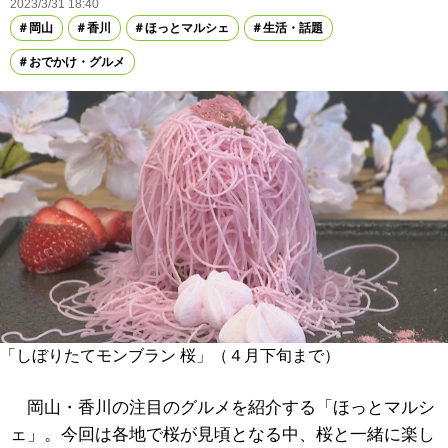
2023/3/31 18:40
岡山
香川
ほっとマルシェ
生活・話題
おでかけ・グルメ
「しぼりたてモンブラン 桜」（４月下旬まで）
岡山・香川の注目のグルメを紹介する「ほっとマルシ
ェ」。今回は各地で桜が見頃となる中、桜と一緒に楽し