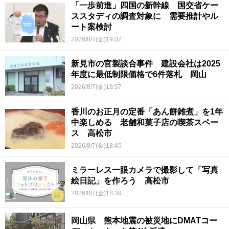
「一歩前進」四国の新幹線 国交省ケー
ススタディの調査対象に 需要推計やル
ート案検討
2026/8/7(金)19:02
新見市の官製談合事件 建設会社は2025
年度に最低制限価格で6件落札 岡山
2026/8/7(金)18:57
香川のお正月の定番「あん餅雑煮」を1年
中楽しめる 老舗和菓子店の喫茶スペー
ス 高松市
2026/8/7(金)18:45
ミラーレス一眼カメラで撮影して「写真
絵日記」を作ろう 高松市
2026/8/7(金)18:39
岡山県 熊本地震の被災地にDMATコー