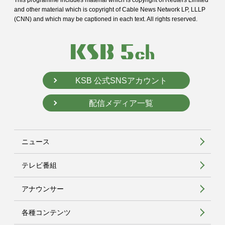
This programme includes material which is copyright of Reuters Limited
and
other material which is copyright of Cable News Network LP, LLLP
(CNN) and
which may be captioned in each text. All rights reserved.
KSB 公式SNSアカウント
配信メディア一覧
ニュース
テレビ番組
アナウンサー
各種コンテンツ