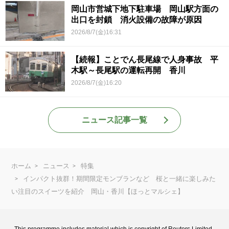
岡山市営城下地下駐車場 岡山駅方面の
出口を封鎖 消火設備の故障が原因
2026/8/7(金)16:31
【続報】ことでん長尾線で人身事故 平
木駅～長尾駅の運転再開 香川
2026/8/7(金)16:20
ニュース記事一覧
ホーム
ニュース
特集
インパクト抜群！期間限定モンブランなど 桜と一緒に楽しみた
い注目のスイーツを紹介 岡山・香川【ほっとマルシェ】