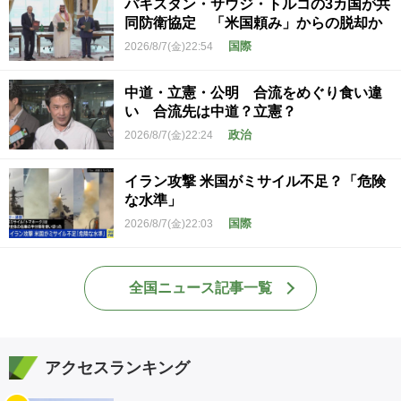
パキスタン・サウジ・トルコの3カ国が共
同防衛協定 「米国頼み」からの脱却か
国際
2026/8/7(金)22:54
中道・立憲・公明 合流をめぐり食い違
い 合流先は中道？立憲？
政治
2026/8/7(金)22:24
イラン攻撃 米国がミサイル不足？「危険
な水準」
国際
2026/8/7(金)22:03
全国ニュース記事一覧
アクセスランキング