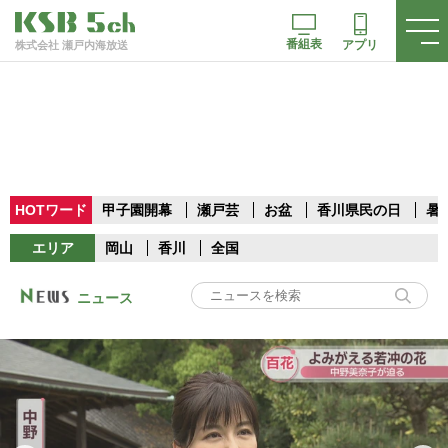
番組表
アプリ
株式会社 瀬戸内海放送
HOTワード
甲子園開幕
瀬戸芸
お盆
香川県民の日
暑
エリア
岡山
香川
全国
ニュース