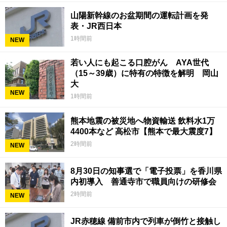
山陽新幹線のお盆期間の運転計画を発
表・JR西日本
1時間前
NEW
若い人にも起こる口腔がん AYA世代
（15～39歳）に特有の特徴を解明 岡山
大
NEW
1時間前
熊本地震の被災地へ物資輸送 飲料水1万
4400本など 高松市【熊本で最大震度7】
2時間前
NEW
8月30日の知事選で「電子投票」を香川県
内初導入 善通寺市で職員向けの研修会
2時間前
NEW
JR赤穂線 備前市内で列車が倒竹と接触し