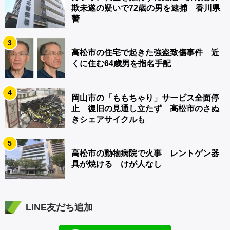
欺未遂の疑いで72歳の男を逮捕 香川県
警
3
高松市の住宅で起きた強盗致傷事件 近
くに住む64歳男を指名手配
4
岡山市の「ももちゃり」サービス全面停
止 復旧の見通し立たず 高松市のさぬ
きシェアサイクルも
5
高松市の動物病院で火事 レントゲン器
具が焼ける けが人なし
LINE友だち追加