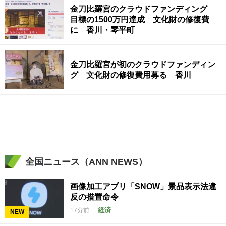
金刀比羅宮のクラウドファンディング
目標の1500万円達成 文化財の修復費
に 香川・琴平町
金刀比羅宮が初のクラウドファンディン
グ 文化財の修復費用募る 香川
全国ニュース（ANN NEWS）
画像加工アプリ「SNOW」景品表示法違
反の措置命令
経済
17分前
NEW