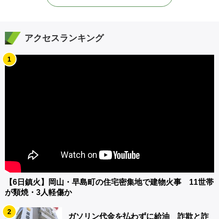
アクセスランキング
1
【6日鎮火】岡山・早島町の住宅密集地で建物火事 11世帯
が類焼・3人軽傷か
2
ガソリン代金を払わずに給油 詐欺と詐