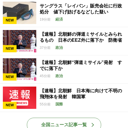
サングラス「レイバン」販売会社に行政
処分 値下げ妨げるなどした疑い
経済
19分前
NEW
【速報】北朝鮮の弾道ミサイルとみられ
るもの 日本のEEZ外に落下か 防衛省
政治
37分前
NEW
【速報】北朝鮮“弾道ミサイル”発射 す
でに落下か
政治
45分前
NEW
【速報】北朝鮮 日本海に向けて不明の
飛翔体を発射 韓国軍
国際
55分前
NEW
全国ニュース記事一覧