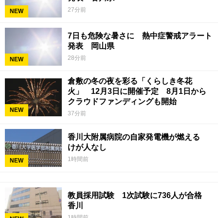
27分前
NEW
7日も危険な暑さに 熱中症警戒アラート
発表 岡山県
28分前
NEW
倉敷の冬の夜を彩る「くらしき冬花
火」 12月3日に開催予定 8月1日から
クラウドファンディングも開始
NEW
37分前
香川大附属病院の自家発電機が燃える
けが人なし
1時間前
NEW
教員採用試験 1次試験に736人が合格
香川
1時間前