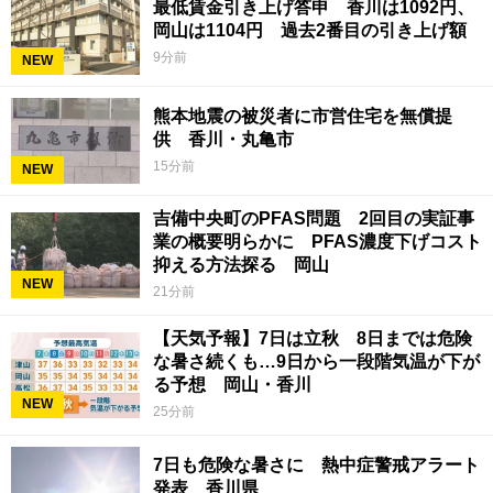
最低賃金引き上げ答申 香川は1092円、
岡山は1104円 過去2番目の引き上げ額
9分前
NEW
熊本地震の被災者に市営住宅を無償提
供 香川・丸亀市
15分前
NEW
吉備中央町のPFAS問題 2回目の実証事
業の概要明らかに PFAS濃度下げコスト
抑える方法探る 岡山
NEW
21分前
【天気予報】7日は立秋 8日までは危険
な暑さ続くも…9日から一段階気温が下が
る予想 岡山・香川
NEW
25分前
7日も危険な暑さに 熱中症警戒アラート
発表 香川県