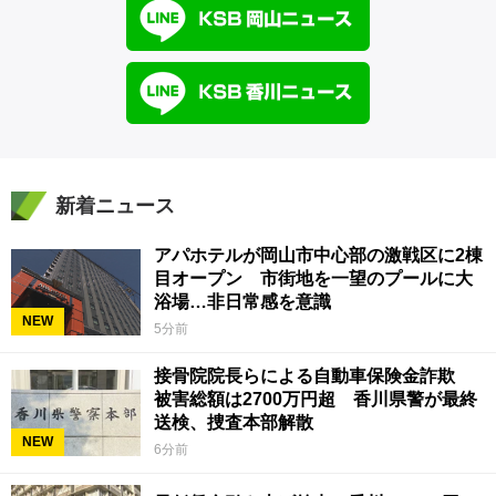
新着ニュース
アパホテルが岡山市中心部の激戦区に2棟
目オープン 市街地を一望のプールに大
浴場…非日常感を意識
NEW
5分前
接骨院院長らによる自動車保険金詐欺
被害総額は2700万円超 香川県警が最終
送検、捜査本部解散
NEW
6分前