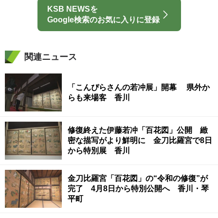
KSB NEWSを
Google検索のお気に入りに登録
関連ニュース
「こんぴらさんの若冲展」開幕 県外か
らも来場客 香川
修復終えた伊藤若冲「百花図」公開 緻
密な描写がより鮮明に 金刀比羅宮で8日
から特別展 香川
金刀比羅宮「百花図」の“令和の修復”が
完了 4月8日から特別公開へ 香川・琴
平町