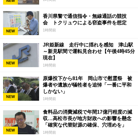
NEW
香川県警で通信指令・無線通話の競技
会 トクリュウによる窃盗事件を想定
1時間前
NEW
JR姫新線 走行中に揺れを感知 津山駅
～新見駅間で運転見合わせ【午後4時45分
現在】
NEW
1時間前
原爆投下から81年 岡山市で慰霊祭 被
爆者や遺族が犠牲者を追悼「一番に平和
しかない」
NEW
1時間前
食料品の消費減税で年間17億円程度の減
収…高松市長が地方財政への影響を懸念
「確実な代替財源の確保、穴埋めを」
NEW
1時間前