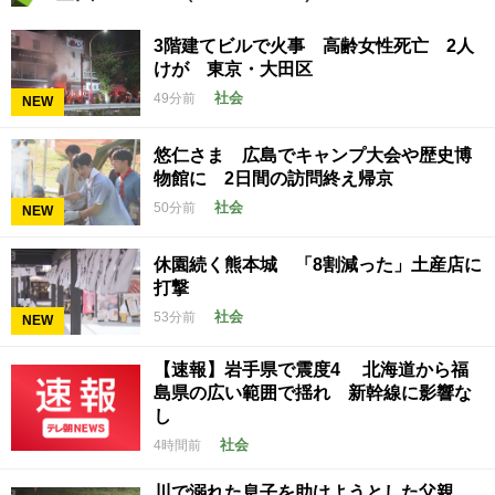
3階建てビルで火事 高齢女性死亡 2人
けが 東京・大田区
社会
49分前
NEW
悠仁さま 広島でキャンプ大会や歴史博
物館に 2日間の訪問終え帰京
社会
50分前
NEW
休園続く熊本城 「8割減った」土産店に
打撃
社会
53分前
NEW
【速報】岩手県で震度4 北海道から福
島県の広い範囲で揺れ 新幹線に影響な
し
社会
4時間前
川で溺れた息子を助けようとした父親