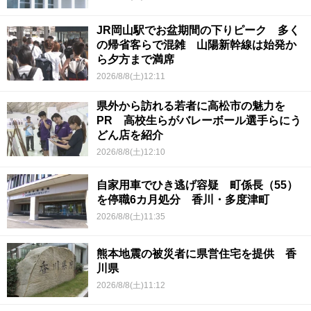
JR岡山駅でお盆期間の下りピーク 多く
の帰省客らで混雑 山陽新幹線は始発か
ら夕方まで満席
2026/8/8(土)12:11
県外から訪れる若者に高松市の魅力を
PR 高校生らがバレーボール選手らにう
どん店を紹介
2026/8/8(土)12:10
自家用車でひき逃げ容疑 町係長（55）
を停職6カ月処分 香川・多度津町
2026/8/8(土)11:35
熊本地震の被災者に県営住宅を提供 香
川県
2026/8/8(土)11:12