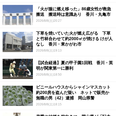
「火が服に燃え移った」86歳女性が救急
搬送 搬送時は意識あり 香川・丸亀市
2026/8/8(土)20:27
下草を焼いていた火が燃え広がる 下草
と竹林合わせて約2000㎡が焼ける けが人
なし 香川・東かがわ市
2026/8/8(土)19:13
【試合経過】夏の甲子園1回戦 香川・英
明が関東第一に勝利
2026/8/8(土)18:50
ビニールハウスからシャインマスカット
約200房を盗んだ疑い ネットで販売か
無職の男（42）逮捕 岡山県警
2026/8/8(土)18:15