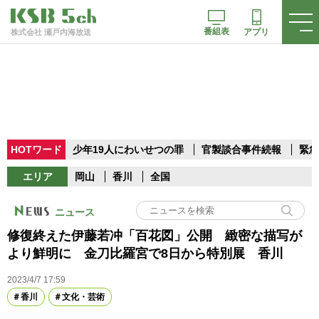
番組表
アプリ
株式会社 瀬戸内海放送
HOTワード
少年19人にわいせつの罪
官製談合事件続報
緊急
エリア
岡山
香川
全国
ニュース
修復終えた伊藤若冲「百花図」公開 緻密な描写が
より鮮明に 金刀比羅宮で8日から特別展 香川
2023/4/7 17:59
香川
文化・芸術