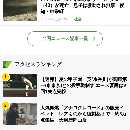
（40）が死亡 息子は救助され無事 愛
知・東栄町
社会
2026/8/8(土)23:57
全国ニュース記事一覧
アクセスランキング
1
【速報】夏の甲子園 英明(香川)が関東第
一(東東京)との投手戦制す エース冨岡は9
回1失点完投
2
人気再燃「アナログレコード」の販売イ
ベント レアものから復刻盤まで…約3万
点集結 天満屋岡山店