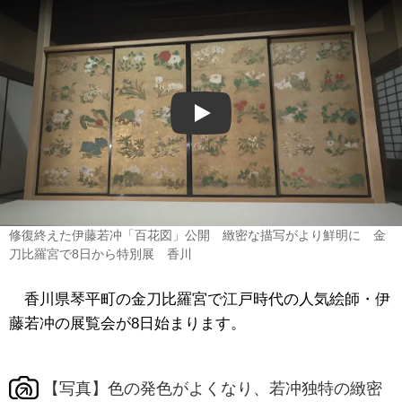
Play
修復終えた伊藤若冲「百花図」公開 緻密な描写がより鮮明に 金
刀比羅宮で8日から特別展 香川
香川県琴平町の金刀比羅宮で江戸時代の人気絵師・伊
藤若冲の展覧会が8日始まります。
【写真】色の発色がよくなり、若冲独特の緻密