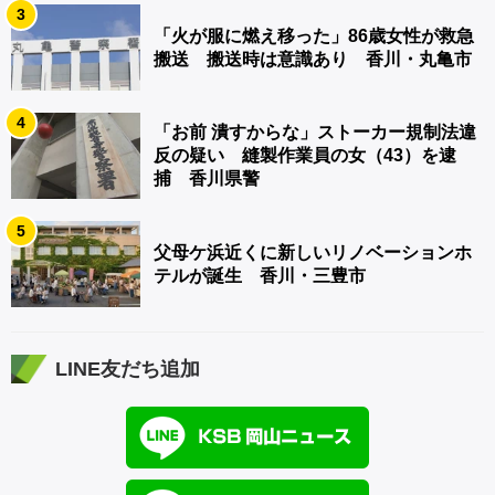
3
「火が服に燃え移った」86歳女性が救急
搬送 搬送時は意識あり 香川・丸亀市
4
「お前 潰すからな」ストーカー規制法違
反の疑い 縫製作業員の女（43）を逮
捕 香川県警
5
父母ケ浜近くに新しいリノベーションホ
テルが誕生 香川・三豊市
LINE友だち追加