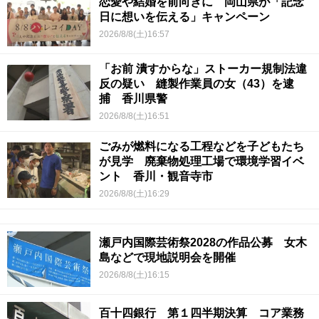
恋愛や結婚を前向きに 岡山県が「記念
日に想いを伝える」キャンペーン
2026/8/8(土)16:57
「お前 潰すからな」ストーカー規制法違
反の疑い 縫製作業員の女（43）を逮
捕 香川県警
2026/8/8(土)16:51
ごみが燃料になる工程などを子どもたち
が見学 廃棄物処理工場で環境学習イベ
ント 香川・観音寺市
2026/8/8(土)16:29
瀬戸内国際芸術祭2028の作品公募 女木
島などで現地説明会を開催
2026/8/8(土)16:15
百十四銀行 第１四半期決算 コア業務