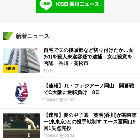
新着ニュース
自宅で夫の後頭部など切り付けたか…女
(51)を殺人未遂容疑で逮捕 女は殺意を
否認 香川・高松市
NEW
5分前
【速報】J1・ファジアーノ岡山 開幕戦
でC大阪に逆転負け 8日
2026/8/8(土)21:07
【速報】夏の甲子園 英明(香川)が関東第
一(東東京)との投手戦制す エース冨岡は9
回1失点完投
2026/8/8(土)20:34