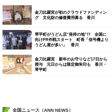
金刀比羅宮が初のクラウドファンディン
グ 文化財の修復費用募る 香川
琴平町がうどん店“発祥の地”!? 全国に
向けPR作戦スタート 町長「信号機より
うどん屋が多い」 香川
金刀比羅宮 新年のお守りなど17日から
授与 元日からは限定御朱印も 香川・
琴平町
全国ニュース（ANN NEWS）