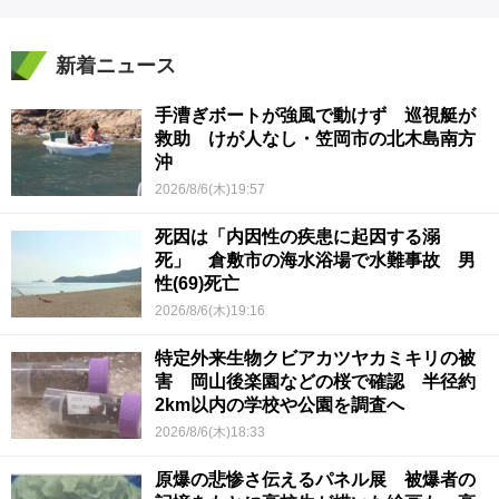
新着ニュース
手漕ぎボートが強風で動けず 巡視艇が
救助 けが人なし・笠岡市の北木島南方
沖
2026/8/6(木)19:57
死因は「内因性の疾患に起因する溺
死」 倉敷市の海水浴場で水難事故 男
性(69)死亡
2026/8/6(木)19:16
特定外来生物クビアカツヤカミキリの被
害 岡山後楽園などの桜で確認 半径約
2km以内の学校や公園を調査へ
2026/8/6(木)18:33
原爆の悲惨さ伝えるパネル展 被爆者の