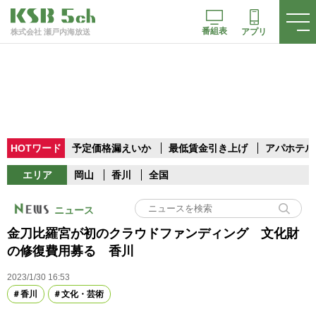
番組表
アプリ
株式会社 瀬戸内海放送
HOTワード
予定価格漏えいか
最低賃金引き上げ
アパホテル
エリア
岡山
香川
全国
ニュース
金刀比羅宮が初のクラウドファンディング 文化財
の修復費用募る 香川
2023/1/30 16:53
香川
文化・芸術