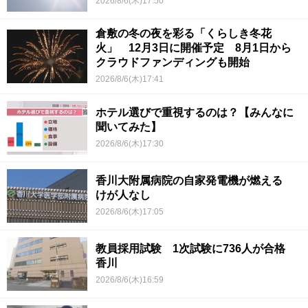
2026/8/6(木)17:50
倉敷の冬の夜を彩る「くらしき冬花
火」 12月3日に開催予定 8月1日から
クラウドファンディングも開始
2026/8/6(木)17:41
ホテル選びで重視するのは？【みんなに
聞いてみた】
2026/8/6(木)17:30
香川大附属病院の自家発電機が燃える
けが人なし
2026/8/6(木)17:05
教員採用試験 1次試験に736人が合格
香川
2026/8/6(木)16:59