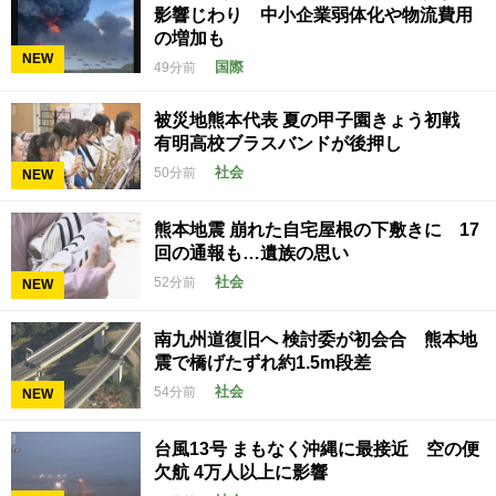
影響じわり 中小企業弱体化や物流費用
の増加も
NEW
国際
49分前
被災地熊本代表 夏の甲子園きょう初戦
有明高校ブラスバンドが後押し
社会
50分前
NEW
熊本地震 崩れた自宅屋根の下敷きに 17
回の通報も…遺族の思い
社会
52分前
NEW
南九州道復旧へ 検討委が初会合 熊本地
震で橋げたずれ約1.5m段差
社会
54分前
NEW
台風13号 まもなく沖縄に最接近 空の便
欠航 4万人以上に影響