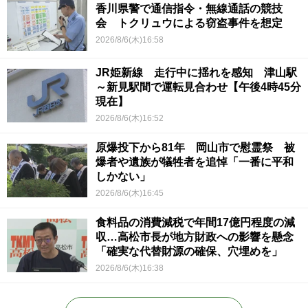
香川県警で通信指令・無線通話の競技
会 トクリュウによる窃盗事件を想定
2026/8/6(木)16:58
JR姫新線 走行中に揺れを感知 津山駅
～新見駅間で運転見合わせ【午後4時45分
現在】
2026/8/6(木)16:52
原爆投下から81年 岡山市で慰霊祭 被
爆者や遺族が犠牲者を追悼「一番に平和
しかない」
2026/8/6(木)16:45
食料品の消費減税で年間17億円程度の減
収…高松市長が地方財政への影響を懸念
「確実な代替財源の確保、穴埋めを」
2026/8/6(木)16:38