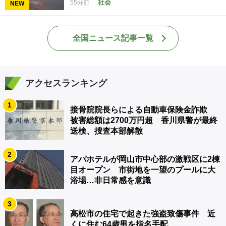
社会
55分前
NEW
全国ニュース記事一覧
アクセスランキング
1
接骨院院長らによる自動車保険金詐欺
被害総額は2700万円超 香川県警が最終
送検、捜査本部解散
2
アパホテルが岡山市中心部の激戦区に2棟
目オープン 市街地を一望のプールに大
浴場…非日常感を意識
3
高松市の住宅で起きた強盗致傷事件 近
くに住む64歳男を指名手配