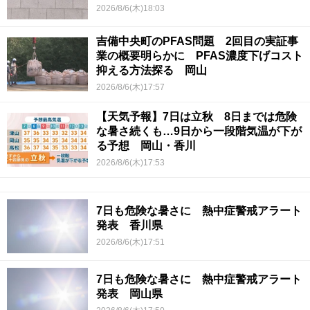
2026/8/6(木)18:03
吉備中央町のPFAS問題 2回目の実証事
業の概要明らかに PFAS濃度下げコスト
抑える方法探る 岡山
2026/8/6(木)17:57
【天気予報】7日は立秋 8日までは危険
な暑さ続くも…9日から一段階気温が下が
る予想 岡山・香川
2026/8/6(木)17:53
7日も危険な暑さに 熱中症警戒アラート
発表 香川県
2026/8/6(木)17:51
7日も危険な暑さに 熱中症警戒アラート
発表 岡山県