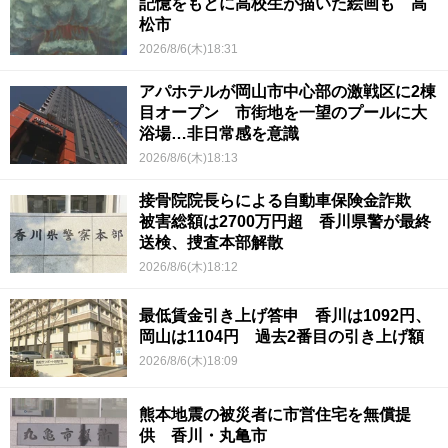
記憶をもとに高校生が描いた絵画も 高
松市
2026/8/6(木)18:31
アパホテルが岡山市中心部の激戦区に2棟
目オープン 市街地を一望のプールに大
浴場…非日常感を意識
2026/8/6(木)18:13
接骨院院長らによる自動車保険金詐欺
被害総額は2700万円超 香川県警が最終
送検、捜査本部解散
2026/8/6(木)18:12
最低賃金引き上げ答申 香川は1092円、
岡山は1104円 過去2番目の引き上げ額
2026/8/6(木)18:09
熊本地震の被災者に市営住宅を無償提
供 香川・丸亀市