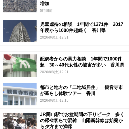
増加
5時間前
児童虐待の相談 1年間で1271件 2017
年度から1000件超続く 香川県
2026/8/8(土)12:31
配偶者からの暴力相談 1年間で1000件
超 30～40代女性の被害が多い 香川県
2026/8/8(土)12:21
都市と地方の「二地域居住」 観音寺市
が暮らし体験ツアー 香川
2026/8/8(土)12:15
JR岡山駅でお盆期間の下りピーク 多く
の帰省客らで混雑 山陽新幹線は始発か
ら夕方まで満席