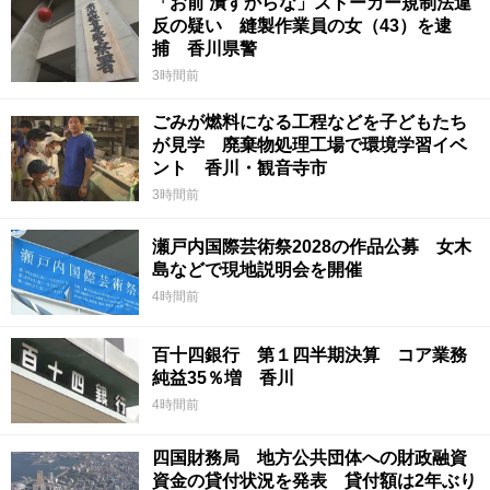
「お前 潰すからな」ストーカー規制法違
反の疑い 縫製作業員の女（43）を逮
捕 香川県警
3時間前
ごみが燃料になる工程などを子どもたち
が見学 廃棄物処理工場で環境学習イベ
ント 香川・観音寺市
3時間前
瀬戸内国際芸術祭2028の作品公募 女木
島などで現地説明会を開催
4時間前
百十四銀行 第１四半期決算 コア業務
純益35％増 香川
4時間前
四国財務局 地方公共団体への財政融資
資金の貸付状況を発表 貸付額は2年ぶり