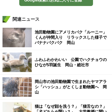
Google検索のお気に入りに登録
関連ニュース
池田動物園にアメリカバク「ルーニー」
くんが仲間入り リラックスした様子で
バナナパクパク 岡山
ふわふわかわいい 公園でハクチョウの
ひなが5羽誕生 岡山・総社市
岡山市の池田動物園で生まれたヤマアラ
シ「ハッシュ」がとくしま動物園へ 岡
山
猫は「なぜ顔を洗う？」「猫舌なの？」
「犬どちらが賢い？」 大学教授に聞い