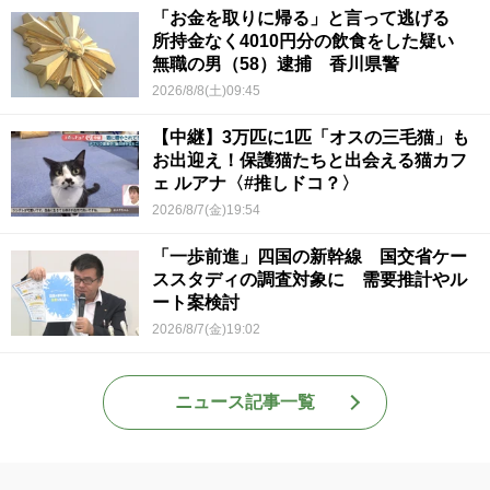
「お金を取りに帰る」と言って逃げる
所持金なく4010円分の飲食をした疑い
無職の男（58）逮捕 香川県警
2026/8/8(土)09:45
【中継】3万匹に1匹「オスの三毛猫」も
お出迎え！保護猫たちと出会える猫カフ
ェ ルアナ〈#推しドコ？〉
2026/8/7(金)19:54
「一歩前進」四国の新幹線 国交省ケー
ススタディの調査対象に 需要推計やル
ート案検討
2026/8/7(金)19:02
ニュース記事一覧