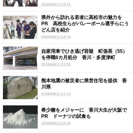
2026/8/8(土)12:11
県外から訪れる若者に高松市の魅力を
PR 高校生らがバレーボール選手らにう
どん店を紹介
2026/8/8(土)12:10
自家用車でひき逃げ容疑 町係長（55）
を停職6カ月処分 香川・多度津町
2026/8/8(土)11:35
熊本地震の被災者に県営住宅を提供 香
川県
2026/8/8(土)11:12
希少糖をメジャーに 香川大生が大阪で
PR ドーナツの試食も
2026/8/8(土)10:24