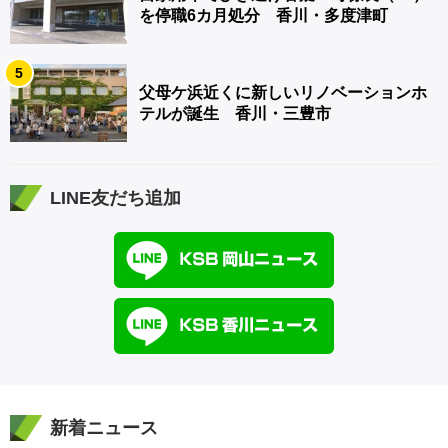
を停職6カ月処分 香川・多度津町
5
父母ケ浜近くに新しいリノベーションホ
テルが誕生 香川・三豊市
LINE友だち追加
新着ニュース