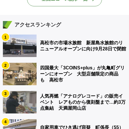
アクセスランキング
1
高松市の市場水族館 新屋島水族館のリ
ニューアルオープンに向け9月28日で閉館
2
四国最大「3COINS+plus」が丸亀町グリ
ーンにオープン 大型店舗限定の商品
も 高松市
3
人気再燃「アナログレコード」の販売イ
ベント レアものから復刻盤まで…約3万
点集結 天満屋岡山店
4
自家用車でひき逃げ容疑 町係長（55）