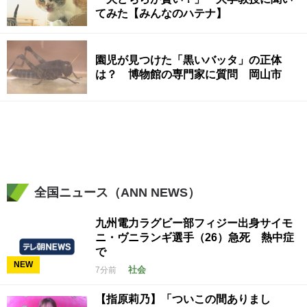
てみた【みんなのハテナ】
園児が見つけた「黒いバッタ」の正体
は？ 博物館の専門家に質問 岡山市
全国ニュース（ANN NEWS）
九州電力ラグビー部フィジー出身サイモ
ニ・ヴニランギ選手（26）急死 熱中症
で
NEW
社会
7分前
【指原莉乃】「ついこの間ありまし