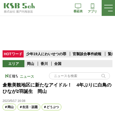
番組表
アプリ
株式会社 瀬戸内海放送
HOTワード
少年19人にわいせつの罪
官製談合事件続報
緊急
エリア
岡山
香川
全国
ニュース
倉敷美観地区に新たなアイドル！ 4年ぶりに白鳥の
ひなが2羽誕生 岡山
2023/5/17 16:08
岡山
生活・話題
どうぶつ