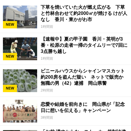
下草を焼いていた火が燃え広がる 下草
と竹林合わせて約2000㎡が焼ける けが人
なし 香川・東かがわ市
NEW
1時間前
【速報中】夏の甲子園 香川・英明が3
番・松原の走者一掃のタイムリーで7回に
3点勝ち越し
NEW
1時間前
ビニールハウスからシャインマスカット
約200房を盗んだ疑い ネットで販売か
無職の男（42）逮捕 岡山県警
NEW
2時間前
恋愛や結婚を前向きに 岡山県が「記念
日に想いを伝える」キャンペーン
3時間前