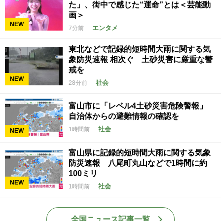
た」、街中で感じた“運命”とは＜芸能動
画＞
NEW
エンタメ
7分前
東北などで記録的短時間大雨に関する気
象防災速報 相次ぐ 土砂災害に厳重な警
戒を
NEW
社会
28分前
富山市に「レベル4土砂災害危険警報」
自治体からの避難情報の確認を
社会
1時間前
NEW
富山県に記録的短時間大雨に関する気象
防災速報 八尾町丸山などで1時間に約
100ミリ
NEW
社会
1時間前
全国ニュース記事一覧