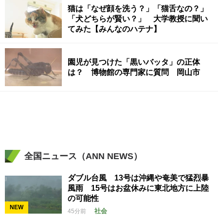
猫は「なぜ顔を洗う？」「猫舌なの？」
「犬どちらが賢い？」 大学教授に聞い
てみた【みんなのハテナ】
園児が見つけた「黒いバッタ」の正体
は？ 博物館の専門家に質問 岡山市
全国ニュース（ANN NEWS）
ダブル台風 13号は沖縄や奄美で猛烈暴
風雨 15号はお盆休みに東北地方に上陸
の可能性
NEW
社会
45分前