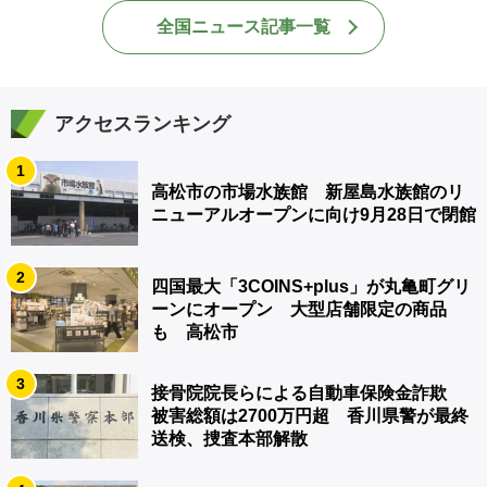
全国ニュース記事一覧
アクセスランキング
1
高松市の市場水族館 新屋島水族館のリ
ニューアルオープンに向け9月28日で閉館
2
四国最大「3COINS+plus」が丸亀町グリ
ーンにオープン 大型店舗限定の商品
も 高松市
3
接骨院院長らによる自動車保険金詐欺
被害総額は2700万円超 香川県警が最終
送検、捜査本部解散