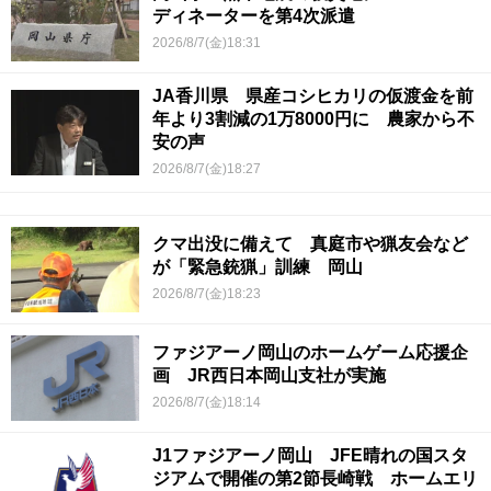
ディネーターを第4次派遣
2026/8/7(金)18:31
JA香川県 県産コシヒカリの仮渡金を前
年より3割減の1万8000円に 農家から不
安の声
2026/8/7(金)18:27
クマ出没に備えて 真庭市や猟友会など
が「緊急銃猟」訓練 岡山
2026/8/7(金)18:23
ファジアーノ岡山のホームゲーム応援企
画 JR西日本岡山支社が実施
2026/8/7(金)18:14
J1ファジアーノ岡山 JFE晴れの国スタ
ジアムで開催の第2節長崎戦 ホームエリ