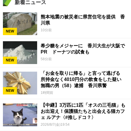
新着ニュース
熊本地震の被災者に県営住宅を提供 香
川県
10分前
NEW
希少糖をメジャーに 香川大生が大阪で
PR ドーナツの試食も
58分前
NEW
「お金を取りに帰る」と言って逃げる
所持金なく4010円分の飲食をした疑い
無職の男（58）逮捕 香川県警
NEW
1時間前
【中継】3万匹に1匹「オスの三毛猫」も
お出迎え！保護猫たちと出会える猫カフ
ェ ルアナ〈#推しドコ？〉
2026/8/7(金)19:54