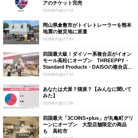
アのチケット完売
2026/8/7(金)17:53
岡山県倉敷市がトイレトレーラーを熊本
地震の被災地に派遣
2026/8/7(金)17:45
四国最大級！ダイソー系複合店がイオン
モール高松にオープン THREEPPY・
Standard Products・DAISOの複合店は
香川県初
2026/8/7(金)17:32
あなたは犬派？猫派？【みんなに聞いて
みた】
2026/8/7(金)17:30
四国最大「3COINS+plus」が丸亀町グリ
ーンにオープン 大型店舗限定の商品
も 高松市