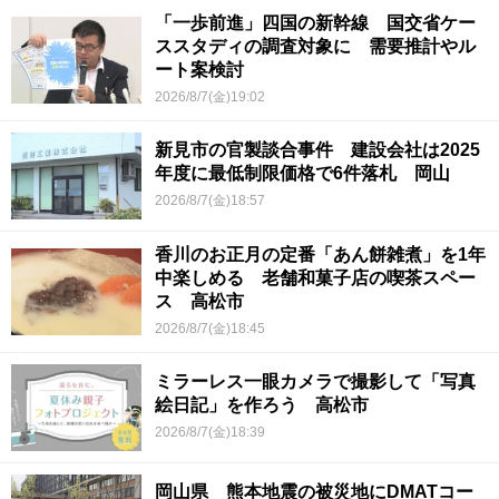
「一歩前進」四国の新幹線 国交省ケー
ススタディの調査対象に 需要推計やル
ート案検討
2026/8/7(金)19:02
新見市の官製談合事件 建設会社は2025
年度に最低制限価格で6件落札 岡山
2026/8/7(金)18:57
香川のお正月の定番「あん餅雑煮」を1年
中楽しめる 老舗和菓子店の喫茶スペー
ス 高松市
2026/8/7(金)18:45
ミラーレス一眼カメラで撮影して「写真
絵日記」を作ろう 高松市
2026/8/7(金)18:39
岡山県 熊本地震の被災地にDMATコー