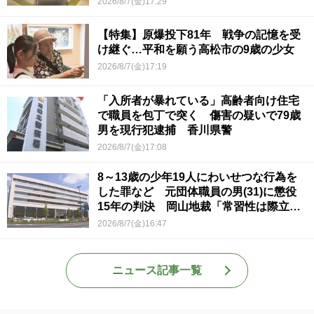
2026/8/7(金)17:29
【特集】原爆投下81年 戦争の記憶を受
け継ぐ…平和を願う高松市の9歳の少女
2026/8/7(金)17:19
「入所者が暴れている」高齢者向け住宅
で職員を包丁で突く 傷害の疑いで79歳
男を現行犯逮捕 香川県警
2026/8/7(金)17:08
8～13歳の少年19人にわいせつな行為を
した罪など 元団体職員の男(31)に懲役
15年の判決 岡山地裁「常習性は際立っ
ていて被害結果も非常に重い」
2026/8/7(金)16:47
ニュース記事一覧