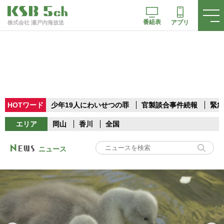
番組表
アプリ
株式会社 瀬戸内海放送
HOTワード
少年19人にわいせつの罪
官製談合事件続報
緊急
エリア
岡山
香川
全国
ニュース