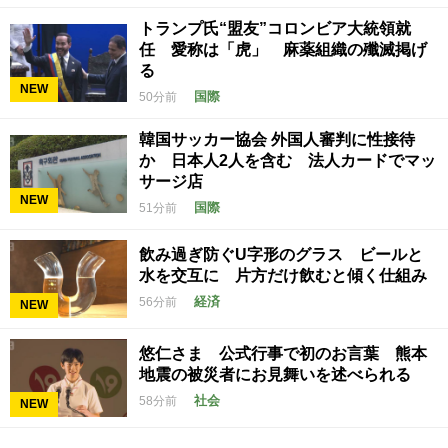
トランプ氏“盟友”コロンビア大統領就
任 愛称は「虎」 麻薬組織の殲滅掲げ
る
NEW
国際
50分前
韓国サッカー協会 外国人審判に性接待
か 日本人2人を含む 法人カードでマッ
サージ店
NEW
国際
51分前
飲み過ぎ防ぐU字形のグラス ビールと
水を交互に 片方だけ飲むと傾く仕組み
経済
56分前
NEW
悠仁さま 公式行事で初のお言葉 熊本
地震の被災者にお見舞いを述べられる
社会
58分前
NEW