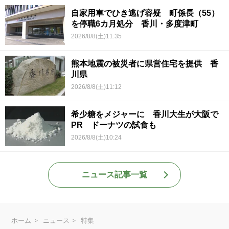
自家用車でひき逃げ容疑 町係長（55）
を停職6カ月処分 香川・多度津町
2026/8/8(土)11:35
熊本地震の被災者に県営住宅を提供 香
川県
2026/8/8(土)11:12
希少糖をメジャーに 香川大生が大阪で
PR ドーナツの試食も
2026/8/8(土)10:24
ニュース記事一覧
ホーム
ニュース
特集