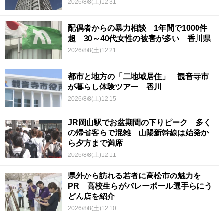
2026/8/8(土)12:31
配偶者からの暴力相談 1年間で1000件
超 30～40代女性の被害が多い 香川県
2026/8/8(土)12:21
都市と地方の「二地域居住」 観音寺市
が暮らし体験ツアー 香川
2026/8/8(土)12:15
JR岡山駅でお盆期間の下りピーク 多く
の帰省客らで混雑 山陽新幹線は始発か
ら夕方まで満席
2026/8/8(土)12:11
県外から訪れる若者に高松市の魅力を
PR 高校生らがバレーボール選手らにう
どん店を紹介
2026/8/8(土)12:10