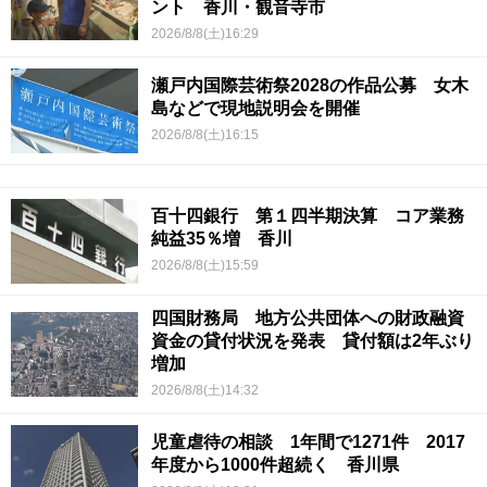
ント 香川・観音寺市
2026/8/8(土)16:29
瀬戸内国際芸術祭2028の作品公募 女木
島などで現地説明会を開催
2026/8/8(土)16:15
百十四銀行 第１四半期決算 コア業務
純益35％増 香川
2026/8/8(土)15:59
四国財務局 地方公共団体への財政融資
資金の貸付状況を発表 貸付額は2年ぶり
増加
2026/8/8(土)14:32
児童虐待の相談 1年間で1271件 2017
年度から1000件超続く 香川県