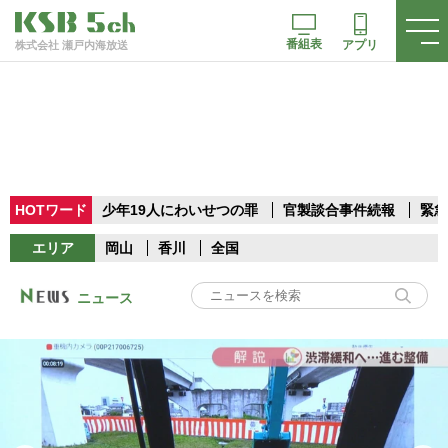
番組表
アプリ
株式会社 瀬戸内海放送
HOTワード
少年19人にわいせつの罪
官製談合事件続報
緊急
エリア
岡山
香川
全国
ニュース