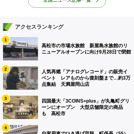
全国ニュース記事一覧
アクセスランキング
1
高松市の市場水族館 新屋島水族館のリ
ニューアルオープンに向け9月28日で閉館
2
人気再燃「アナログレコード」の販売イ
ベント レアものから復刻盤まで…約3万
点集結 天満屋岡山店
3
四国最大「3COINS+plus」が丸亀町グリ
ーンにオープン 大型店舗限定の商品
も 高松市
4
自家用車でひき逃げ容疑 町係長（55）