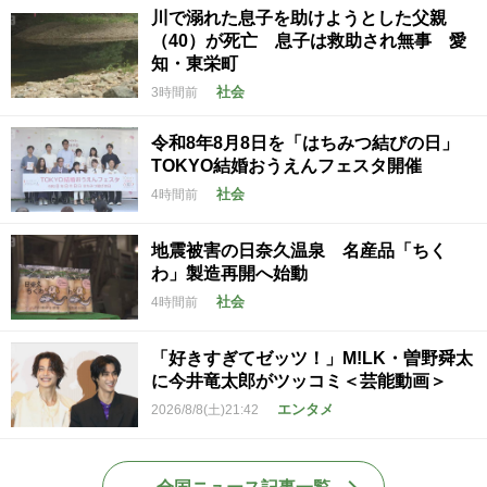
川で溺れた息子を助けようとした父親
（40）が死亡 息子は救助され無事 愛
知・東栄町
社会
3時間前
令和8年8月8日を「はちみつ結びの日」
TOKYO結婚おうえんフェスタ開催
社会
4時間前
地震被害の日奈久温泉 名産品「ちく
わ」製造再開へ始動
社会
4時間前
「好きすぎてゼッツ！」M!LK・曽野舜太
に今井竜太郎がツッコミ＜芸能動画＞
エンタメ
2026/8/8(土)21:42