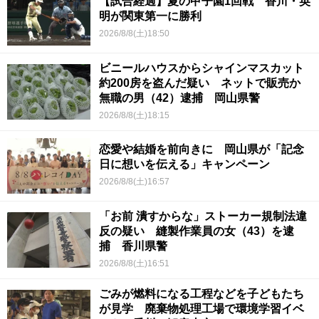
【試合経過】夏の甲子園1回戦 香川・英
明が関東第一に勝利
2026/8/8(土)18:50
ビニールハウスからシャインマスカット
約200房を盗んだ疑い ネットで販売か
無職の男（42）逮捕 岡山県警
2026/8/8(土)18:15
恋愛や結婚を前向きに 岡山県が「記念
日に想いを伝える」キャンペーン
2026/8/8(土)16:57
「お前 潰すからな」ストーカー規制法違
反の疑い 縫製作業員の女（43）を逮
捕 香川県警
2026/8/8(土)16:51
ごみが燃料になる工程などを子どもたち
が見学 廃棄物処理工場で環境学習イベ