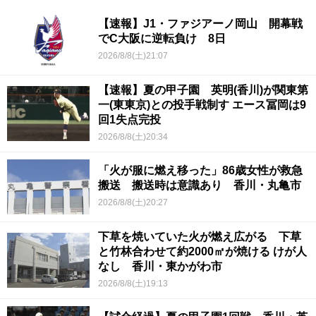
【速報】J1・ファジアーノ岡山 開幕戦
でC大阪に逆転負け 8日
2026/8/8(土)21:07
【速報】夏の甲子園 英明(香川)が関東第
一(東東京)との投手戦制す エース冨岡は9
回1失点完投
2026/8/8(土)20:34
「火が服に燃え移った」86歳女性が救急
搬送 搬送時は意識あり 香川・丸亀市
2026/8/8(土)20:27
下草を焼いていた火が燃え広がる 下草
と竹林合わせて約2000㎡が焼ける けが人
なし 香川・東かがわ市
2026/8/8(土)19:13