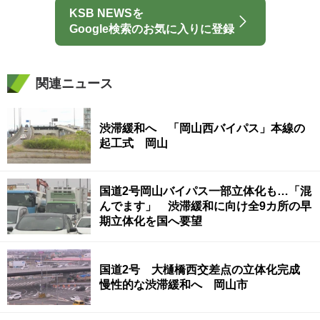
KSB NEWSを
Google検索のお気に入りに登録
関連ニュース
渋滞緩和へ 「岡山西バイパス」本線の
起工式 岡山
国道2号岡山バイパス一部立体化も…「混
んでます」 渋滞緩和に向け全9カ所の早
期立体化を国へ要望
国道2号 大樋橋西交差点の立体化完成
慢性的な渋滞緩和へ 岡山市