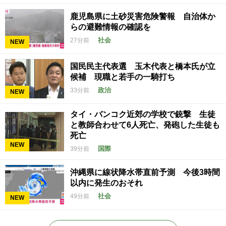
鹿児島県に土砂災害危険警報 自治体か
らの避難情報の確認を
社会
27分前
NEW
国民民主代表選 玉木代表と橋本氏が立
候補 現職と若手の一騎打ち
政治
33分前
NEW
タイ・バンコク近郊の学校で銃撃 生徒
と教師合わせて6人死亡、発砲した生徒も
死亡
NEW
国際
39分前
沖縄県に線状降水帯直前予測 今後3時間
以内に発生のおそれ
社会
49分前
NEW