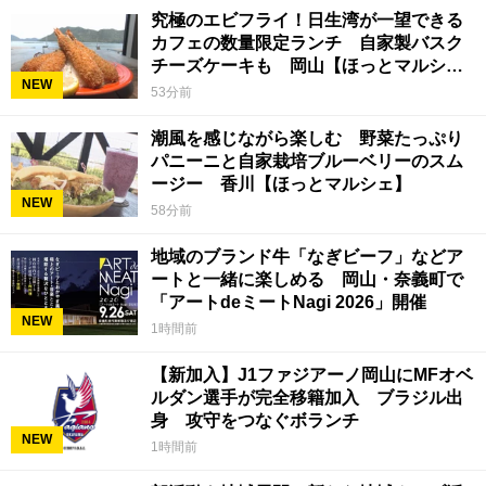
究極のエビフライ！日生湾が一望できる
カフェの数量限定ランチ 自家製バスク
チーズケーキも 岡山【ほっとマルシ
NEW
ェ】
53分前
潮風を感じながら楽しむ 野菜たっぷり
パニーニと自家栽培ブルーベリーのスム
ージー 香川【ほっとマルシェ】
NEW
58分前
地域のブランド牛「なぎビーフ」などア
ートと一緒に楽しめる 岡山・奈義町で
「アートdeミートNagi 2026」開催
NEW
1時間前
【新加入】J1ファジアーノ岡山にMFオベ
ルダン選手が完全移籍加入 ブラジル出
身 攻守をつなぐボランチ
NEW
1時間前