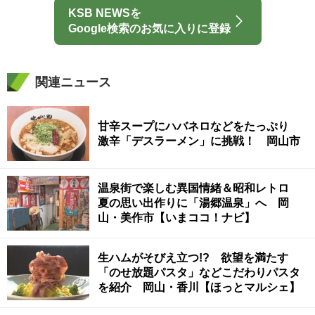
KSB NEWSを
Google検索のお気に入りに登録
関連ニュース
甘辛スープにハバネロなどをたっぷり
激辛「デスラーメン」に挑戦！ 岡山市
温泉街で楽しむ異国情緒＆昭和レトロ
夏の思い出作りに「湯郷温泉」へ 岡
山・美作市【いまココ！ナビ】
生ハムがそびえ立つ!? 欲望を満たす
「のせ放題パスタ」などこだわりパスタ
を紹介 岡山・香川【ほっとマルシェ】