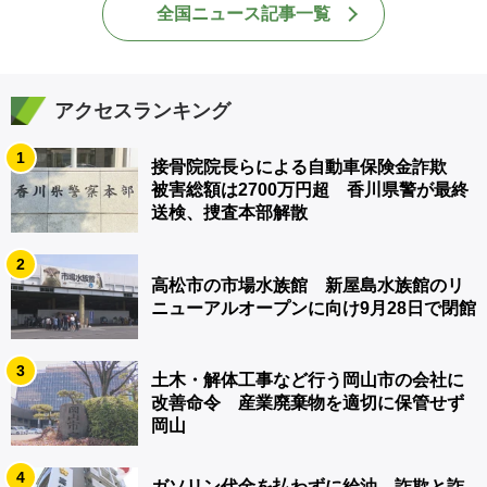
全国ニュース記事一覧
アクセスランキング
1
接骨院院長らによる自動車保険金詐欺
被害総額は2700万円超 香川県警が最終
送検、捜査本部解散
2
高松市の市場水族館 新屋島水族館のリ
ニューアルオープンに向け9月28日で閉館
3
土木・解体工事など行う岡山市の会社に
改善命令 産業廃棄物を適切に保管せず
岡山
4
ガソリン代金を払わずに給油 詐欺と詐