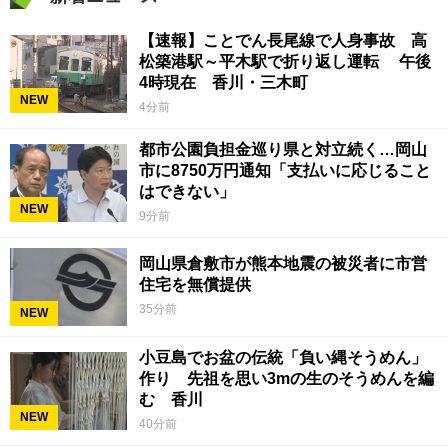
【速報】ことでん長尾線で人身事故 高
松築港駅～平木駅で折り返し運転 午後
4時現在 香川・三木町
NEW
4分前
都市公園負担金巡り県と対立続く…岡山
市に8750万円通知「支払いに応じること
はできない」
NEW
9分前
岡山県倉敷市が熊本地震の被災者に市営
住宅を無償提供
35分前
NEW
小豆島でお盆の伝統「負い縄そうめん」
作り 先祖を思い3mの生のそうめんを編
む 香川
NEW
40分前