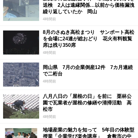
送検 2人は遠縁関係…以前から価格漏洩
繰り返していたか 岡山
4時間前
8月のさぬき高松まつり サンポート高松
を会場に24連が総おどり 花火有料観覧
席は残り350席
4時間前
岡山県 7月の企業倒産12件 7カ月連続
で二桁台
4時間前
八月八日の「屋根の日」を前に 栗林公
園で瓦業者が屋根の修繕や清掃活動 高
松市
4時間前
地場産業の魅力を知って 5年目の体験型
授業「企業学び楽舎講座」 倉敷市の中