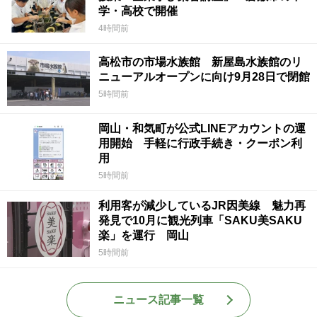
学・高校で開催
4時間前
高松市の市場水族館 新屋島水族館のリ
ニューアルオープンに向け9月28日で閉館
5時間前
岡山・和気町が公式LINEアカウントの運
用開始 手軽に行政手続き・クーポン利
用
5時間前
利用客が減少しているJR因美線 魅力再
発見で10月に観光列車「SAKU美SAKU
楽」を運行 岡山
5時間前
ニュース記事一覧