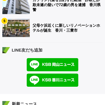
欺未遂の疑いで72歳の男を逮捕 香川県
警
5
父母ケ浜近くに新しいリノベーションホ
テルが誕生 香川・三豊市
LINE友だち追加
新着ニュース