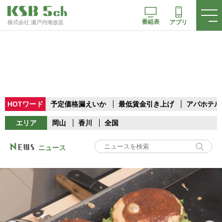
番組表
アプリ
株式会社 瀬戸内海放送
HOTワード
予定価格漏えいか
最低賃金引き上げ
アパホテル
エリア
岡山
香川
全国
ニュース