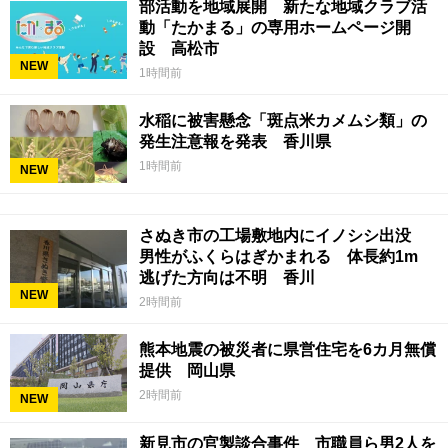
部活動を地域展開 新たな地域クラブ活
動「たかまる」の専用ホームページ開
設 高松市
NEW
1時間前
水稲に被害懸念「斑点米カメムシ類」の
発生注意報を発表 香川県
1時間前
NEW
さぬき市の工場敷地内にイノシシ出没
男性がふくらはぎかまれる 体長約1m
逃げた方向は不明 香川
NEW
2時間前
熊本地震の被災者に県営住宅を6カ月無償
提供 岡山県
2時間前
NEW
新見市の官製談合事件 市職員ら男2人を