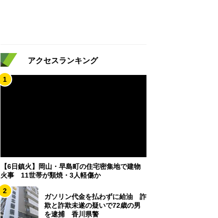
アクセスランキング
1
【6日鎮火】岡山・早島町の住宅密集地で建物
火事 11世帯が類焼・3人軽傷か
2
ガソリン代金を払わずに給油 詐
欺と詐欺未遂の疑いで72歳の男
を逮捕 香川県警