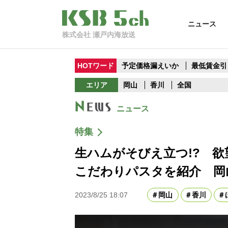
ニュース
株式会社 瀬戸内海放送
HOTワード
予定価格漏えいか
最低賃金引
エリア
岡山
香川
全国
ニュース
特集
生ハムがそびえ立つ!? 
こだわりパスタを紹介 岡
2023/8/25 18:07
岡山
香川