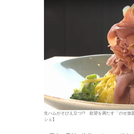
生ハムがそびえ立つ!? 欲望を満たす「のせ
シェ】